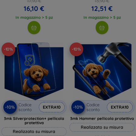
17,90 €
13,90 €
16,10 €
12,51 €
In magazzino > 5 pz
In magazzino > 5 pz
-10%
-10%
Codice
Codice
-10%
-10%
EXTRA10
EXTRA10
sconto
sconto
3mk Silverprotection+ pellicola
3mk Hammer pellicola protettiva
protettiva
Realizzato su misura
Realizzato su misura