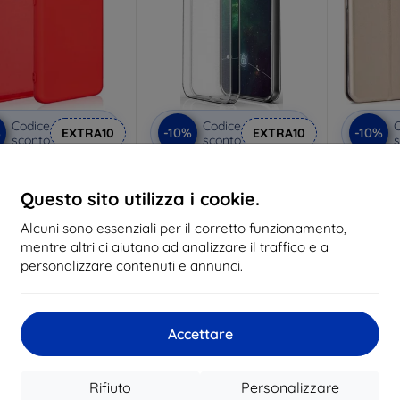
Codice
Codice
C
%
-10%
-10%
EXTRA10
EXTRA10
sconto
sconto
s
 Custodia in silicone
Cover trasparente Beline
Custodia 
r Magic6 Pro Rosso
Honor Magic 6 Pro 1mm
Beline p
Questo sito utilizza i cookie.
9,89 €
9,89 €
8,91 €
8,91 €
Alcuni sono essenziali per il corretto funzionamento,
mentre altri ci aiutano ad analizzare il traffico e a
 magazzino > 5 pz
In magazzino > 5 pz
In ma
personalizzare contenuti e annunci.
Accettare
-50%
Rifiuto
Personalizzare