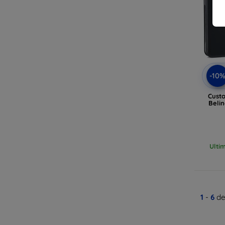
-10
Custo
Beli
Ulti
1
-
6
de