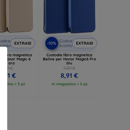
odice
Codice
-10%
EXTRA10
EXTRA10
conto
sconto
a libro magnetica
Custodia libro magnetica
er Honor Magic 6
Beline per Honor Magic6 Pro
Pro, oro
blu
9,89 €
9,89 €
8,91 €
8,91 €
gazzino > 5 pz
In magazzino > 5 pz