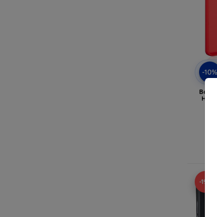
-10
Beline
Hono
In
-19%