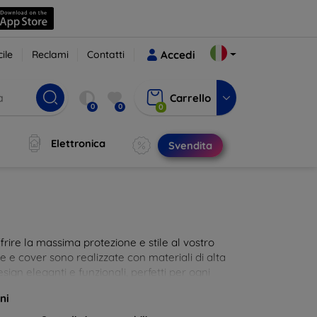
ile
Reclami
Contatti
Accedi
Carrello
0
0
0
Elettronica
Svendita
rire la massima protezione e stile al vostro
die e cover sono realizzate con materiali di alta
sign eleganti e funzionali, perfetti per ogni
 innovative e chic!
ni