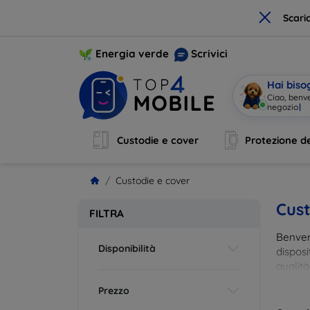
×
Scari
Energia verde
Scrivici
Hai biso
Ciao, benv
nego
|
Custodie e cover
Protezione de
Custodie e cover
Cust
FILTRA
Benvenu
Disponibilità
disposi
qualità
esigenz
Prezzo