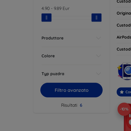
Custodi
4.90
-
9.89
Eur
Origina
Custodi
AirPod
Produttore
Custodi
Colore
Typ puzdra
Filtro avanzato
Con
Risultati
6
-10%