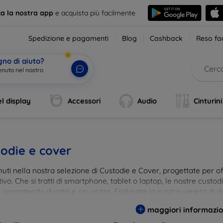
ca la nostra app
e acquista più facilmente
Spedizione e pagamenti
Blog
Cashback
Reso fac
gno di aiuto?
enuto nel nostro
l display
Accessori
Audio
Cinturini
odie e cover
ti nella nostra selezione di Custodie e Cover, progettate per off
tivo. Che si tratti di smartphone, tablet o laptop, le nostre custo
, garantendo durata e sicurezza. Esplorate la nostra varietà di de
a e gusto. Proteggete il vostro dispositivo con le nostre soluzioni
maggiori informazio