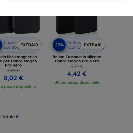
Codice
Codice
%
-10%
EXTRA10
EXTRA10
sconto
sconto
dia libro magnetica
Beline Custodia in silicone
ne per Honor Magic6
Honor Magic6 Pro Nero
Pro nero
8,91 €
9,89 €
4,42 €
8,02 €
Ultimo pezzo disponibile
mo pezzo disponibile
l totale
6
.