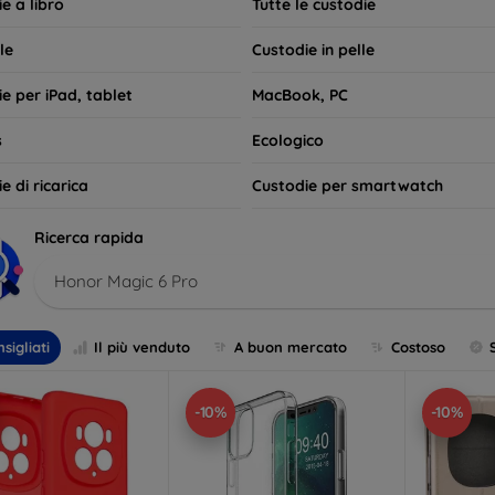
e a libro
Tutte le custodie
le
Custodie in pelle
e per iPad, tablet
MacBook, PC
s
Ecologico
e di ricarica
Custodie per smartwatch
Ricerca rapida
Honor Magic 6 Pro
sigliati
Il più venduto
A buon mercato
Costoso
-10%
-10%