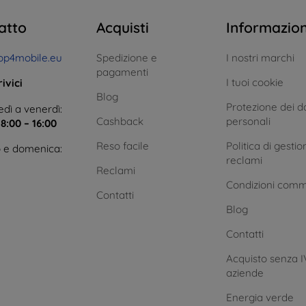
atto
Acquisti
Informazio
op4mobile.eu
Spedizione e
I nostri marchi
pagamenti
I tuoi cookie
ivici
Blog
Protezione dei da
dì a venerdì:
Cashback
personali
e
8:00 – 16:00
Reso facile
Politica di gestio
 e domenica:
reclami
Reclami
Condizioni comm
Contatti
Blog
Contatti
Acquisto senza I
aziende
Energia verde