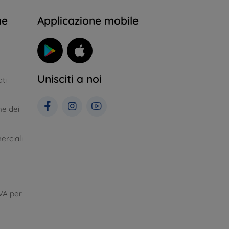
ne
Applicazione mobile
Unisciti a noi
ti
ne dei
erciali
VA per