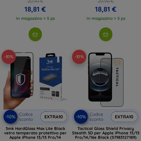
20,90 €
20,90 €
18,81 €
18,81 €
In magazzino > 5 pz
In magazzino > 5 pz
-10%
-10%
Codice
Codice
-10%
-10%
EXTRA10
EXTRA10
sconto
sconto
3mk HardGlass Max Lite Black
Tactical Glass Shield Privacy
vetro temperato protettivo per
Stealth 5D per Apple iPhone 13/13
Apple iPhone 13/13 Pro/14
Pro/14/16e Black (57983127189)