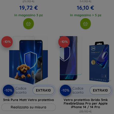
21,90 €
17,90 €
19,72 €
16,10 €
In magazzino 3 pz
In magazzino > 5 pz
-10%
-10%
Codice
Codice
-10%
-10%
EXTRA10
EXTRA10
sconto
sconto
3mk Pure Matt Vetro protettivo
Vetro protettivo ibrido 3mk
FlexibleGlass Pro per Apple
Realizzato su misura
iPhone 14 / 14 Pro
28,90 €