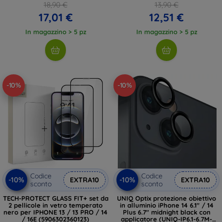
18,90 €
13,90 €
17,01 €
12,51 €
In magazzino > 5 pz
In magazzino > 5 pz
-10%
-10%
Codice
Codice
-10%
-10%
EXTRA10
EXTRA10
sconto
sconto
TECH-PROTECT GLASS FIT+ set da
UNIQ Optix protezione obiettivo
2 pellicole in vetro temperato
in alluminio iPhone 14 6.1" / 14
nero per IPHONE 13 / 13 PRO / 14
Plus 6.7" midnight black con
/ 16E (5906302360123)
applicatore (UNIQ-IP6.1-6.7M-