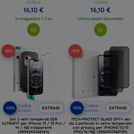
(5906302318759)
17,90 €
17,90 €
16,10 €
16,10 €
In magazzino > 5 pz
Ultimo pezzo disponibile
-10%
-10%
Codice
Codice
-10%
-10%
EXTRA10
EXTRA10
sconto
sconto
Set 2 vetri temperati ESR
TECH-PROTECT GLASS SPY+ set
ULTRAFIT per iPhone 13 / 13 Pro /
da 2 pellicole in vetro temperato
14 / 16E trasparenti
con privacy per IPHONE 13/13
(4894240266144)
PRO/14/16E (5906302360130)