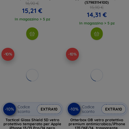
(57983114100)
16,90 €
15,90 €
15,21 €
14,31 €
In magazzino > 5 pz
In magazzino > 5 pz
-10%
-10%
Codice
Codice
-10%
-10%
EXTRA10
EXTRA10
sconto
sconto
Tactical Glass Shield 5D vetro
Otterbox OB vetro protettivo
protettivo temperato per Apple
premium antimicrobico/iPhone
iPhone 13/13 Pro/14 nero
17E/16E/14, trasparente,