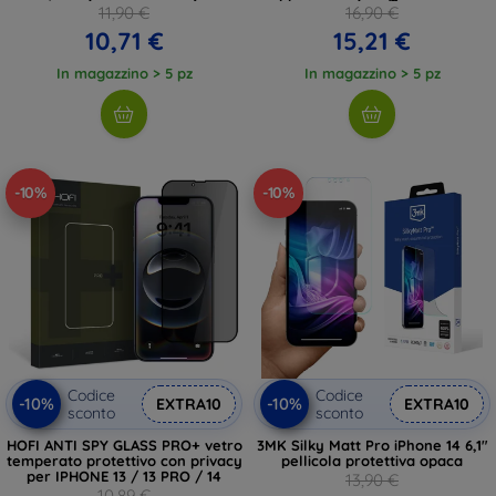
LENSBLK)
11,90 €
16,90 €
10,71 €
15,21 €
In magazzino > 5 pz
In magazzino > 5 pz
-10%
-10%
Codice
Codice
-10%
-10%
EXTRA10
EXTRA10
sconto
sconto
HOFI ANTI SPY GLASS PRO+ vetro
3MK Silky Matt Pro iPhone 14 6,1"
temperato protettivo con privacy
pellicola protettiva opaca
per IPHONE 13 / 13 PRO / 14
13,90 €
10,89 €