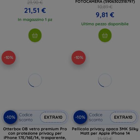
FOTOCAMERA (5906302318797)
23,90 €
10,89 €
21,51 €
9,81 €
In magazzino 1 pz
Ultimo pezzo disponibile
-10%
-10%
Codice
Codice
-10%
-10%
EXTRA10
EXTRA10
sconto
sconto
Otterbox OB vetro premium Pro
Pellicola privacy opaca 3MK Silky
con protezione privacy per
Matt per Apple iPhone 14
iPhone 17E/16E/14, trasparente,
15,90 €