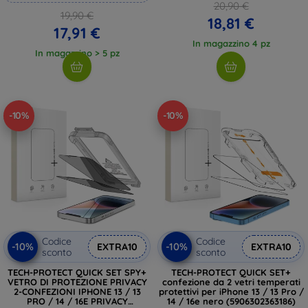
20,90 €
19,90 €
18,81 €
17,91 €
In magazzino 4 pz
In magazzino > 5 pz
-10%
-10%
Codice
Codice
-10%
-10%
EXTRA10
EXTRA10
sconto
sconto
TECH-PROTECT QUICK SET SPY+
TECH-PROTECT QUICK SET+
VETRO DI PROTEZIONE PRIVACY
confezione da 2 vetri temperati
2-CONFEZIONI IPHONE 13 / 13
protettivi per iPhone 13 / 13 Pro /
PRO / 14 / 16E PRIVACY
14 / 16e nero (5906302363186)