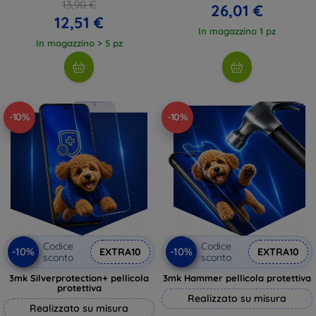
13,90 €
26,01 €
12,51 €
In magazzino 1 pz
In magazzino > 5 pz
-10%
-10%
Codice
Codice
-10%
-10%
EXTRA10
EXTRA10
sconto
sconto
3mk Silverprotection+ pellicola
3mk Hammer pellicola protettiva
protettiva
Realizzato su misura
Realizzato su misura