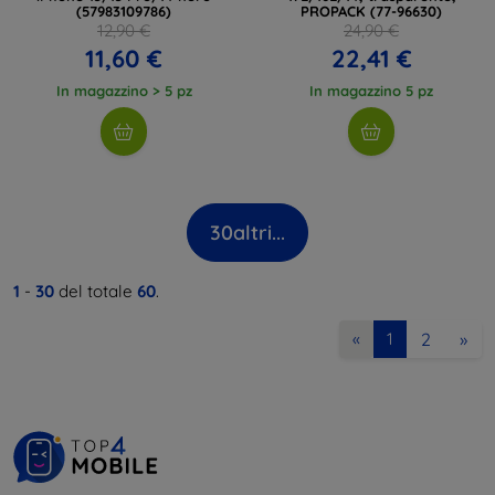
(57983109786)
PROPACK (77-96630)
12,90 €
24,90 €
11,60 €
22,41 €
In magazzino > 5 pz
In magazzino 5 pz
30
altri...
1
-
30
del totale
60
.
2
»
«
1