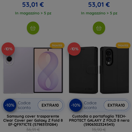
53,01 €
53,01 €
In magazzino > 5 pz
In magazzino > 5 pz
Novità
Novità
-10%
-10%
Codice
Codice
-10%
-10%
EXTRA10
EXTRA10
sconto
sconto
Samsung cover trasparente
Custodia a portafoglio TECH-
Clear Cover per Galaxy Z Fold 8
PROTECT GALAXY Z FOLD 8 nera
EF-QF971CTE (57983131084)
(5906302324545)
36,91 €
15,90 €