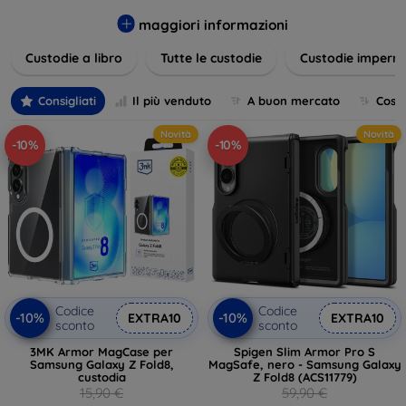
varietà di design eleganti e funzionali, perfetti per ogni
esigenza e gusto. Proteggete il vostro dispositivo con le
maggiori informazioni
nostre soluzioni innovative e chic!
Custodie a libro
Tutte le custodie
Custodie imperme
Consigliati
Il più venduto
A buon mercato
Cost
Novità
Novità
-10%
-10%
Codice
Codice
-10%
-10%
EXTRA10
EXTRA10
sconto
sconto
3MK Armor MagCase per
Spigen Slim Armor Pro S
Samsung Galaxy Z Fold8,
MagSafe, nero - Samsung Galaxy
custodia
Z Fold8 (ACS11779)
15,90 €
59,90 €