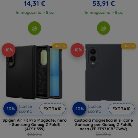
14,31 €
53,91 €
In magazzino > 5 pz
In magazzino > 5 pz
Novità
Novità
-10%
-10%
Codice
Codice
-10%
-10%
EXTRA10
EXTRA10
sconto
sconto
Spigen Air Fit Pro MagSafe, nero
Custodia magnetica in silicone
- Samsung Galaxy Z Fold8
Samsung per Galaxy Z Fold8,
(ACS11559)
nera (EF-EF971CBEGWW)
40,89 €
58,90 €