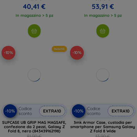
40,41 €
53,91 €
In magazzino > 5 pz
In magazzino > 5 pz
Novità
-10%
-10%
Codice
Codice
-10%
-10%
EXTRA10
EXTRA10
sconto
sconto
SUPCASE UB GRIP MAG MAGSAFE,
3mk Armor Case, custodia per
confezione da 2 pezzi, Galaxy Z
smartphone per Samsung Galaxy
Fold 8, nero (843439162198)
Z Fold 8 Wide
81,90 €
13,90 €