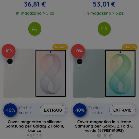
36,81 €
53,01 €
In magazzino > 5 pz
In magazzino > 5 pz
Novità
Novità
-10%
-10%
Codice
Codice
-10%
-10%
EXTRA10
EXTRA10
sconto
sconto
Cover magnetica in silicone
Cover magnetica in silicone
Samsung per Galaxy Z Fold 8,
Samsung per Galaxy Z Fold 8,
bianca
verde (57983131093)
58,90 €
58,90 €