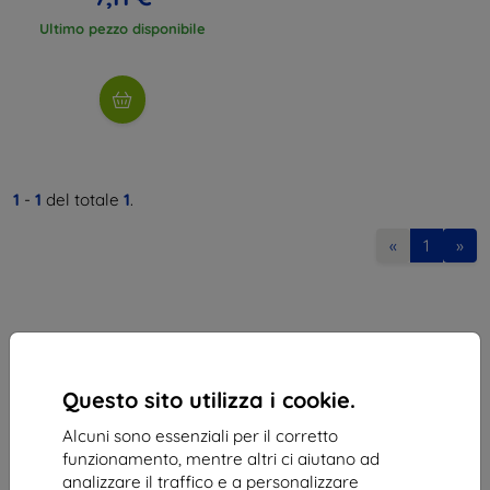
Ultimo pezzo disponibile
1
-
1
del totale
1
.
«
1
»
Questo sito utilizza i cookie.
Shield-Sk s.r.o.
Alcuni sono essenziali per il corretto
Via Rudolfa Mocka 3750/2A
funzionamento, mentre altri ci aiutano ad
841 04 Bratislava
analizzare il traffico e a personalizzare