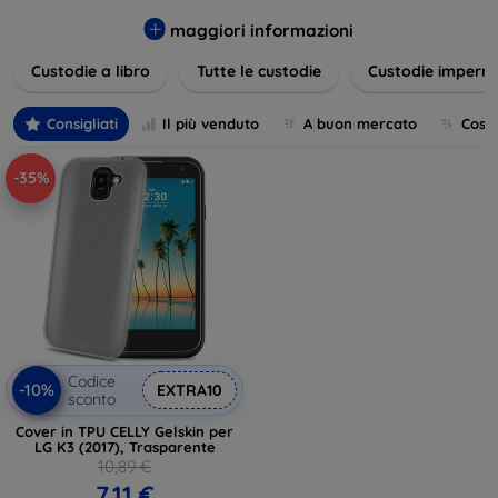
varietà di design eleganti e funzionali, perfetti per ogni
esigenza e gusto. Proteggete il vostro dispositivo con le
maggiori informazioni
nostre soluzioni innovative e chic!
Custodie a libro
Tutte le custodie
Custodie imperme
Consigliati
Il più venduto
A buon mercato
Cost
-35%
Codice
-10%
EXTRA10
sconto
Cover in TPU CELLY Gelskin per
LG K3 (2017), Trasparente
10,89 €
7,11 €