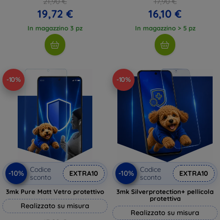
21,90 €
17,90 €
19,72 €
16,10 €
In magazzino 3 pz
In magazzino > 5 pz
-10%
-10%
Codice
Codice
-10%
-10%
EXTRA10
EXTRA10
sconto
sconto
3mk Pure Matt Vetro protettivo
3mk Silverprotection+ pellicola
protettiva
Realizzato su misura
Realizzato su misura