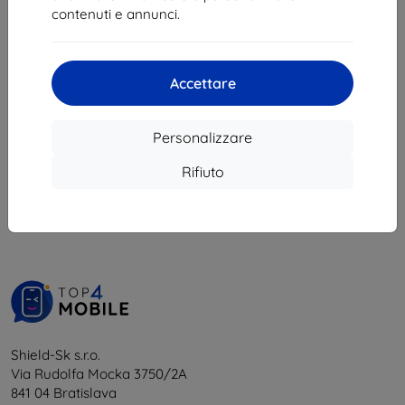
22,90 €
20,90 €
contenuti e annunci.
20,61 €
18,81 €
Ultimo pezzo disponibile
In magazzino 4 pz
Accettare
Personalizzare
1
-
6
del totale
6
.
Rifiuto
«
1
»
Shield-Sk s.r.o.
Via Rudolfa Mocka 3750/2A
841 04 Bratislava