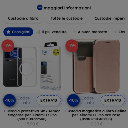
varietà di design eleganti e funzionali, perfetti per ogni
esigenza e gusto. Proteggete il vostro dispositivo con le
maggiori informazioni
nostre soluzioni innovative e chic!
Custodie a libro
Tutte le custodie
Custodie imperme
Consigliati
Il più venduto
A buon mercato
Cost
-10%
-10%
Codice
Codice
-10%
-10%
EXTRA10
EXTRA10
sconto
sconto
Custodia protettiva 3mk Armor
Custodia magnetica a libro Beline
Magcase per Xiaomi 17 Pro
per Xiaomi 17 Pro oro rosa
(5903108722506)
(05902610306808)
15,90 €
10,89 €