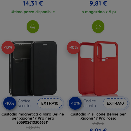
14,31 €
9,81 €
Ultimo pezzo disponibile
In magazzino > 5 pz
-10%
-10%
Codice
Codice
-10%
-10%
EXTRA10
EXTRA10
sconto
sconto
Custodia magnetica a libro Beline
Custodia in silicone Beline per
per Xiaomi 17 Pro nero
Xiaomi 17 Pro rossa
(05902610306631)
9,89 €
10,89 €
8,91 €