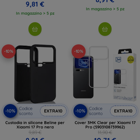
9,81 €
In magazzino > 5 pz
In magazzino > 5 pz
-10%
-10%
Codice
Codice
-10%
-10%
EXTRA10
EXTRA10
sconto
sconto
Custodia in silicone Beline per
Cover 3MK Clear per Xiaomi 17
Xiaomi 17 Pro nera
Pro (5903108739962)
9,89 €
11,90 €