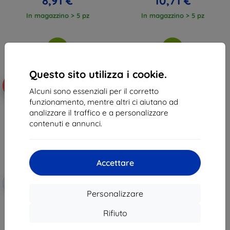
8,91 €
10,71 €
In magazzino > 5 pz
In magazzino > 5 pz
Questo sito utilizza i cookie.
-10%
Alcuni sono essenziali per il corretto
funzionamento, mentre altri ci aiutano ad
analizzare il traffico e a personalizzare
contenuti e annunci.
Accettare
Codice
-10%
EXTRA10
sconto
Personalizzare
Custodia protettiva 3MK Armor
Case per Xiaomi 17 Pro
Rifiuto
(5903108722476)
13,90 €