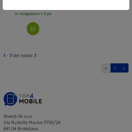
12,51 €
In magazzino > 5 pz
1
-
7
del totale
7
.
«
1
»
Shield-Sk s.r.o.
Via Rudolfa Mocka 3750/2A
841 04 Bratislava