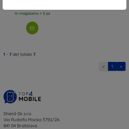
14,31 €
In magazzino > 5 pz
1
-
7
del totale
7
.
«
1
»
Shield-Sk s.r.o.
Via Rudolfa Mocka 3750/2A
841 04 Bratislava