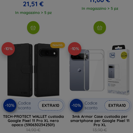
21,51 €
In magazzino > 5 pz
In magazzino > 5 pz
Novità
-10%
-10%
Codice
Codice
-10%
-10%
EXTRA10
EXTRA10
sconto
sconto
TECH-PROTECT WALLET custodia
3mk Armor Case custodia per
Google Pixel 11 Pro XL nero
smartphone per Google Pixel 11
opaco (5906302342501)
Pro XL
14,90 €
13,90 €