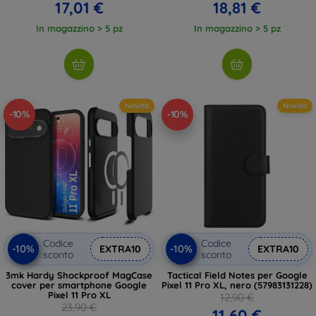
17,01 €
18,81 €
In magazzino > 5 pz
In magazzino > 5 pz
Novità
Novità
-10%
-10%
Codice
Codice
-10%
-10%
EXTRA10
EXTRA10
sconto
sconto
3mk Hardy Shockproof MagCase
Tactical Field Notes per Google
cover per smartphone Google
Pixel 11 Pro XL, nero (57983131228)
Pixel 11 Pro XL
12,90 €
23,90 €
11,60 €