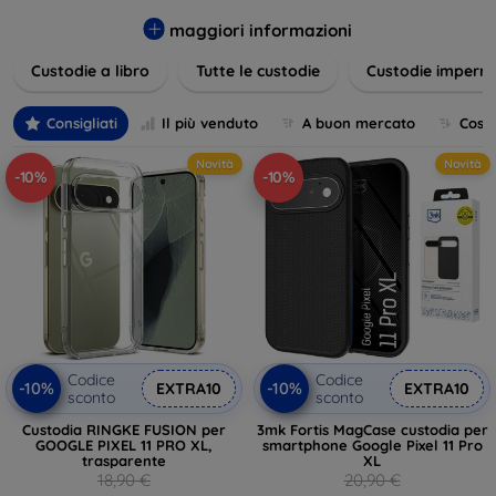
varietà di design eleganti e funzionali, perfetti per ogni
esigenza e gusto. Proteggete il vostro dispositivo con le
maggiori informazioni
nostre soluzioni innovative e chic!
Custodie a libro
Tutte le custodie
Custodie imperme
Consigliati
Il più venduto
A buon mercato
Cost
Novità
Novità
-10%
-10%
Codice
Codice
-10%
-10%
EXTRA10
EXTRA10
sconto
sconto
Custodia RINGKE FUSION per
3mk Fortis MagCase custodia per
GOOGLE PIXEL 11 PRO XL,
smartphone Google Pixel 11 Pro
trasparente
XL
18,90 €
20,90 €