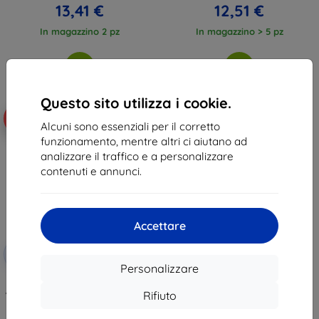
13,41 €
12,51 €
In magazzino 2 pz
In magazzino > 5 pz
Questo sito utilizza i cookie.
-10%
Alcuni sono essenziali per il corretto
funzionamento, mentre altri ci aiutano ad
analizzare il traffico e a personalizzare
contenuti e annunci.
Accettare
Codice
-10%
EXTRA10
sconto
Personalizzare
Cover per smartphone 3mk
Armor MagCase per Google Pixel
Rifiuto
11 Pro XL
15,90 €