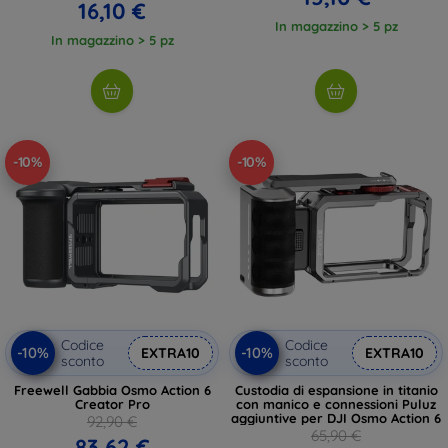
16,10 €
In magazzino > 5 pz
In magazzino > 5 pz
-10%
-10%
Codice
Codice
-10%
-10%
EXTRA10
EXTRA10
sconto
sconto
Freewell Gabbia Osmo Action 6
Custodia di espansione in titanio
Creator Pro
con manico e connessioni Puluz
aggiuntive per DJI Osmo Action 6
92,90 €
65,90 €
83,62 €