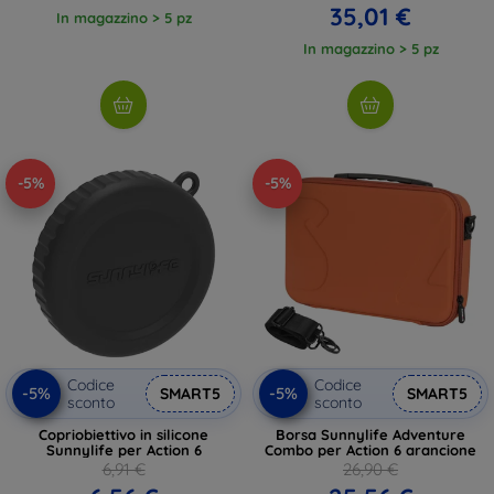
35,01 €
In magazzino > 5 pz
In magazzino > 5 pz
-5%
-5%
Codice
Codice
-5%
-5%
SMART5
SMART5
sconto
sconto
Copriobiettivo in silicone
Borsa Sunnylife Adventure
Sunnylife per Action 6
Combo per Action 6 arancione
6,91 €
26,90 €