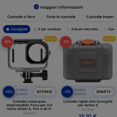
varietà di design eleganti e funzionali, perfetti per ogni
esigenza e gusto. Proteggete il vostro dispositivo con le
maggiori informazioni
nostre soluzioni innovative e chic!
Custodie a libro
Tutte le custodie
Custodie imperme
Consigliati
Il più venduto
A buon mercato
Cost
Novità
Novità
-10%
-5%
Codice
Codice
-10%
-5%
EXTRA10
SMART5
sconto
sconto
Custodia subacquea
Custodia rigida mini Sunnylife
impermeabile Puluz per DJI
per Action 6
Osmo Action 6, fino a 60 m
15,90 €
17,90 €
15,10 €