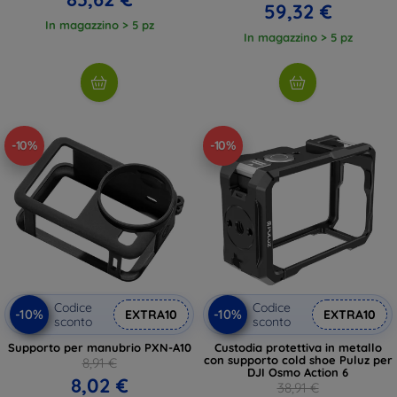
59,32 €
In magazzino > 5 pz
In magazzino > 5 pz
-10%
-10%
Codice
Codice
-10%
-10%
EXTRA10
EXTRA10
sconto
sconto
Supporto per manubrio PXN-A10
Custodia protettiva in metallo
con supporto cold shoe Puluz per
8,91 €
DJI Osmo Action 6
8,02 €
38,91 €