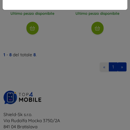
5,32 €
5,32 €
Ultimo pezzo disponibile
Ultimo pezzo disponibile
1
-
8
del totale
8
.
«
1
»
Shield-Sk s.r.o.
Via Rudolfa Mocka 3750/2A
841 04 Bratislava