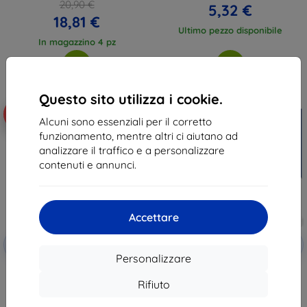
20,90 €
5,32 €
18,81 €
Ultimo pezzo disponibile
In magazzino 4 pz
Questo sito utilizza i cookie.
-46%
-46%
Alcuni sono essenziali per il corretto
funzionamento, mentre altri ci aiutano ad
analizzare il traffico e a personalizzare
contenuti e annunci.
Accettare
Codice
Codice
-10%
-10%
EXTRA10
EXTRA10
sconto
sconto
Personalizzare
3MK FlexibleGlass Lite vetro
3MK FlexibleGlass Lite vetro
temperato ibrido Tecno POVA 5
temperato ibrido Sonim XP8
Rifiuto
Hybrid Glass Lite
Hybrid Glass Lite
9,89 €
9,89 €