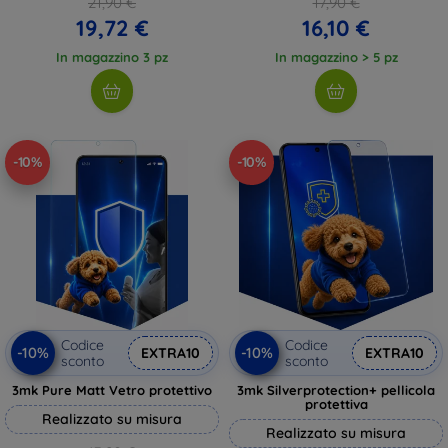
21,90 €
17,90 €
19,72 €
16,10 €
In magazzino 3 pz
In magazzino > 5 pz
-10%
-10%
Codice
Codice
-10%
-10%
EXTRA10
EXTRA10
sconto
sconto
3mk Pure Matt Vetro protettivo
3mk Silverprotection+ pellicola
protettiva
Realizzato su misura
Realizzato su misura