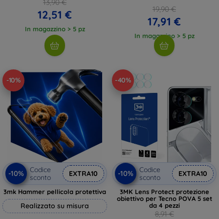
13,90 €
19,90 €
12,51 €
17,91 €
In magazzino > 5 pz
In magazzino > 5 pz
-10%
-40%
Codice
Codice
-10%
-10%
EXTRA10
EXTRA10
sconto
sconto
3mk Hammer pellicola protettiva
3MK Lens Protect protezione
obiettivo per Tecno POVA 5 set
Realizzato su misura
da 4 pezzi
8,91 €