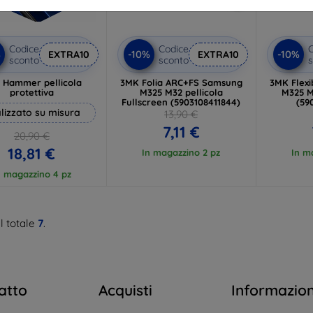
Codice
Codice
C
%
-10%
-10%
EXTRA10
EXTRA10
sconto
sconto
s
 Hammer pellicola
3MK Folia ARC+FS Samsung
3MK Flex
protettiva
M325 M32 pellicola
M325 M
Fullscreen (5903108411844)
(59
lizzato su misura
13,90 €
7,11 €
20,90 €
18,81 €
In magazzino 2 pz
In m
n magazzino 4 pz
l totale
7
.
atto
Acquisti
Informazio