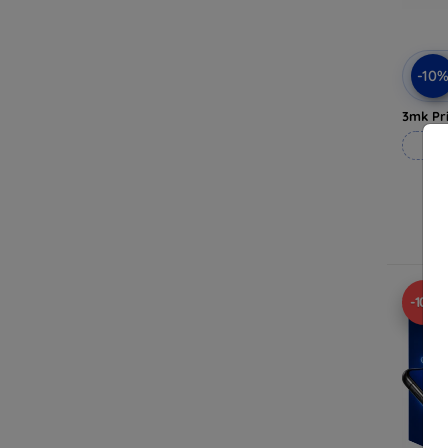
-10
3mk Pri
Rea
I
-10%