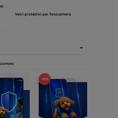
a lungo.
ni
Vetri protettivi per fotocamera
Scontato
-10%