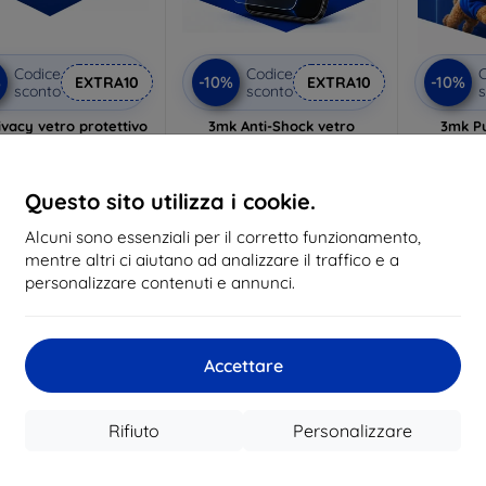
Codice
Codice
C
%
-10%
-10%
EXTRA10
EXTRA10
sconto
sconto
s
vacy vetro protettivo
3mk Anti-Shock vetro
3mk P
protettivo
p
lizzato su misura
Realizzato su misura
Realiz
21,90 €
Questo sito utilizza i cookie.
17,90 €
19,72 €
16,10 €
1
Alcuni sono essenziali per il corretto funzionamento,
n magazzino 3 pz
mentre altri ci aiutano ad analizzare il traffico e a
In magazzino > 5 pz
In ma
personalizzare contenuti e annunci.
-49%
-45%
Accettare
Rifiuto
Personalizzare