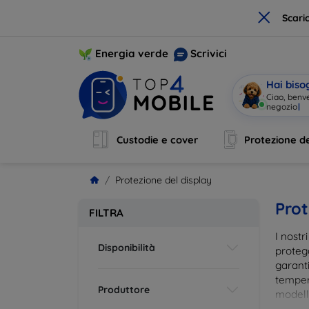
×
Scari
Energia verde
Scrivici
Hai biso
Ciao, benv
Custodie e cover
Protezione de
Protezione del display
Prot
FILTRA
I nostr
Disponibilità
proteg
garanti
tempera
Produttore
modelli
impron