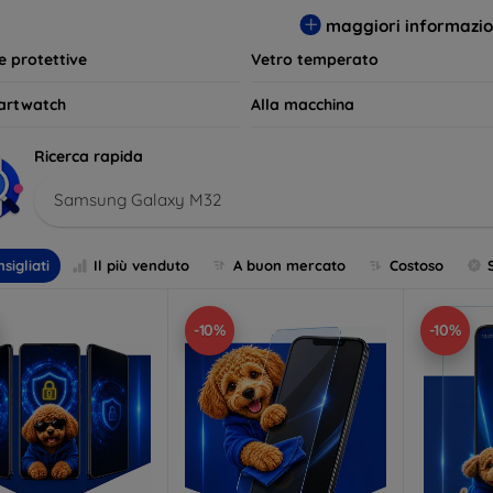
per le tue esigenze e mantieni il tuo dispositivo come nuovo più 
maggiori informazio
le protettive
Vetro temperato
artwatch
Alla macchina
Ricerca rapida
Samsung Galaxy M32
sigliati
Il più venduto
A buon mercato
Costoso
-10%
-10%