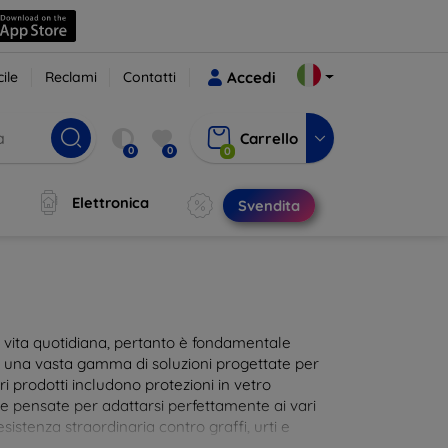
ile
Reclami
Contatti
Accedi
Carrello
0
0
0
Elettronica
Svendita
ra vita quotidiana, pertanto è fondamentale
i una vasta gamma di soluzioni progettate per
i prodotti includono protezioni in vetro
te pensate per adattarsi perfettamente ai vari
istenza straordinaria contro graffi, urti e
 al tocco dello schermo. Scegli la protezione