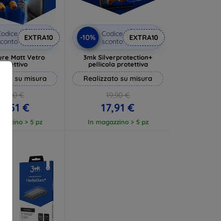
odice
Codice
-10%
EXTRA10
EXTRA10
conto
sconto
ure Matt Vetro
3mk Silverprotection+
rotettivo
pellicola protettiva
zato su misura
Realizzato su misura
13,90 €
19,90 €
2,51 €
17,91 €
gazzino > 5 pz
In magazzino > 5 pz