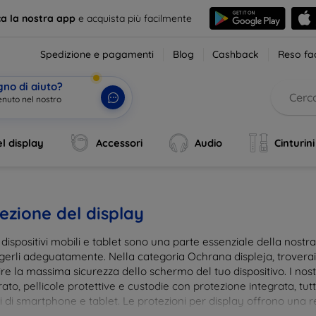
ca la nostra app
e acquista più facilmente
Spedizione e pagamenti
Blog
Cashback
Reso fac
gno di aiuto?
enuto nel nostro neg
|
l display
Accessori
Audio
Cinturini
ezione del display
i dispositivi mobili e tablet sono una parte essenziale della nost
gerli adeguatamente. Nella categoria Ochrana displeja, trovera
re la massima sicurezza dello schermo del tuo dispositivo. I nostr
to, pellicole protettive e custodie con protezione integrata, tut
 di smartphone e tablet. Le protezioni per display offrono una res
te, mantenendo allo stesso tempo la trasparenza e la sensibilità