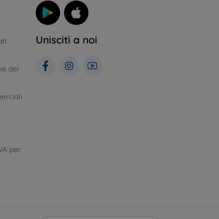
Unisciti a noi
ti
ne dei
erciali
VA per