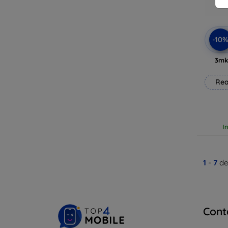
-10
3mk
Rea
I
1
-
7
de
Cont