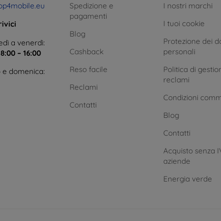
op4mobile.eu
Spedizione e
I nostri marchi
pagamenti
I tuoi cookie
ivici
Blog
Protezione dei da
dì a venerdì:
Cashback
personali
e
8:00 – 16:00
Reso facile
Politica di gestio
 e domenica:
reclami
Reclami
Condizioni comm
Contatti
Blog
Contatti
Acquisto senza I
aziende
Energia verde