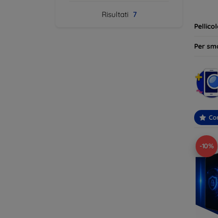
ideale 
Risultati
7
Pellico
Per sm
Con
-10%