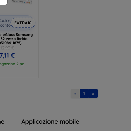
odice
EXTRA10
conto
ibleGlass Samsung
32 vetro ibrido
03108411875)
12,90 €
7,11 €
agazzino 2 pz
«
1
»
ne
Applicazione mobile