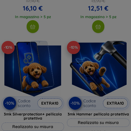
17,90 €
13,90 €
16,10 €
12,51 €
In magazzino > 5 pz
In magazzino > 5 pz
-10%
-10%
Codice
Codice
-10%
-10%
EXTRA10
EXTRA10
sconto
sconto
3mk Silverprotection+ pellicola
3mk Hammer pellicola protettiva
protettiva
Realizzato su misura
Realizzato su misura