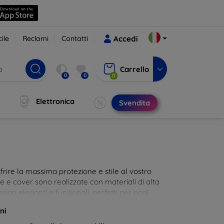
ile
Reclami
Contatti
Accedi
Carrello
0
0
0
Elettronica
Svendita
rire la massima protezione e stile al vostro
die e cover sono realizzate con materiali di alta
sign eleganti e funzionali, perfetti per ogni
 innovative e chic!
ni