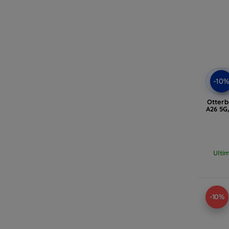
-10
Otter
A26 5G
Ulti
-10%