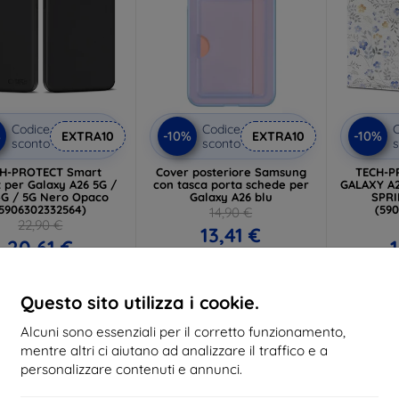
Codice
Codice
C
%
-10%
-10%
EXTRA10
EXTRA10
sconto
sconto
s
H-PROTECT Smart
Cover posteriore Samsung
TECH-P
 per Galaxy A26 5G /
con tasca porta schede per
GALAXY A2
4G / 5G Nero Opaco
Galaxy A26 blu
SPR
(5906302332564)
(59
14,90 €
22,90 €
13,41 €
20,61 €
1
In magazzino > 5 pz
 magazzino > 5 pz
In ma
Questo sito utilizza i cookie.
Alcuni sono essenziali per il corretto funzionamento,
-47%
-10%
mentre altri ci aiutano ad analizzare il traffico e a
personalizzare contenuti e annunci.