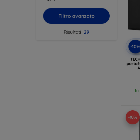
Filtro avanzato
Risultati
29
-10
TECH
portaf
A
In
-10%