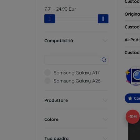
Custodi
7.91
-
24.90
Eur
Origina
Custodi
AirPod
Compatibilità
Custodi
Samsung Galaxy A17
Samsung Galaxy A26
Con
Produttore
-10%
Colore
Typ puzdra