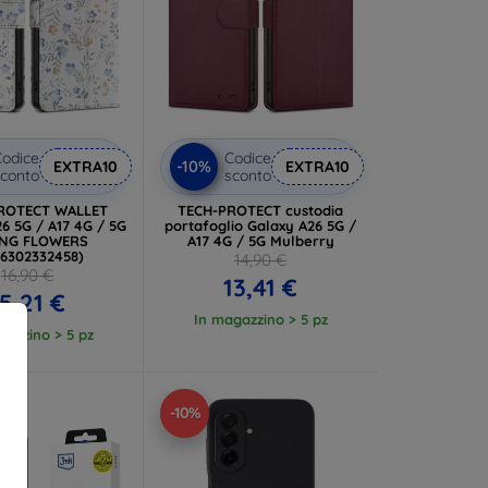
odice
Codice
-10%
EXTRA10
EXTRA10
conto
sconto
ROTECT WALLET
TECH-PROTECT custodia
6 5G / A17 4G / 5G
portafoglio Galaxy A26 5G /
ING FLOWERS
A17 4G / 5G Mulberry
06302332458)
14,90 €
16,90 €
13,41 €
5,21 €
In magazzino > 5 pz
gazzino > 5 pz
-10%