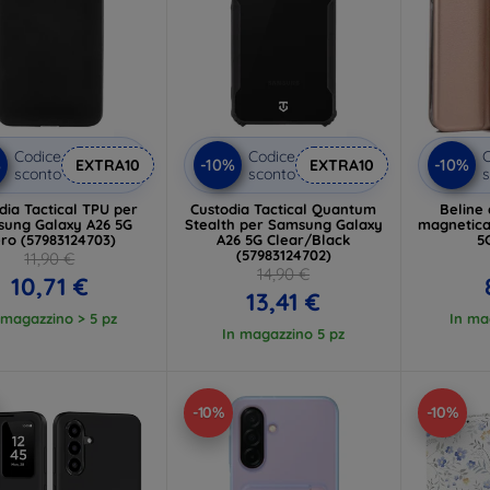
Codice
Codice
C
%
-10%
-10%
EXTRA10
EXTRA10
sconto
sconto
s
dia Tactical TPU per
Custodia Tactical Quantum
Beline 
ung Galaxy A26 5G
Stealth per Samsung Galaxy
magnetica
ro (57983124703)
A26 5G Clear/Black
5
(57983124702)
11,90 €
14,90 €
10,71 €
13,41 €
 magazzino > 5 pz
In ma
In magazzino 5 pz
-10%
-10%