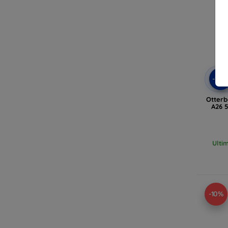
-10
Otter
A26 
Ulti
-10%