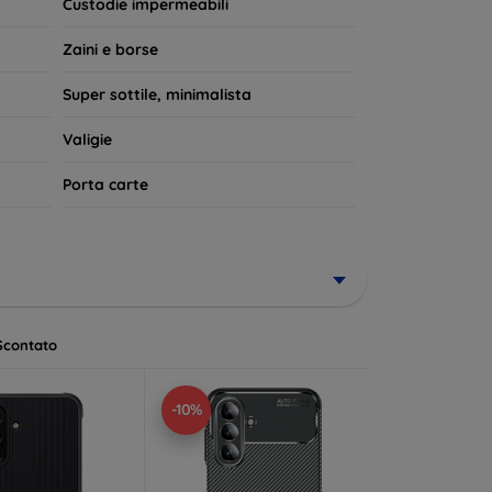
Custodie impermeabili
Zaini e borse
Super sottile, minimalista
Valigie
Porta carte
Scontato
-10%