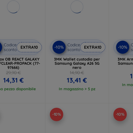
Codice
Codice
C
%
-10%
-10%
EXTRA10
EXTRA10
sconto
sconto
s
box OB REACT GALAXY
3MK Wallet custodia per
3MK Arm
/CLEAR-PROPACK (77-
Samsung Galaxy A26 5G
Samsung
97666)
nero
29,90 €
14,90 €
1
14,31 €
13,41 €
In ma
mo pezzo disponibile
In magazzino > 5 pz
-10%
-10%