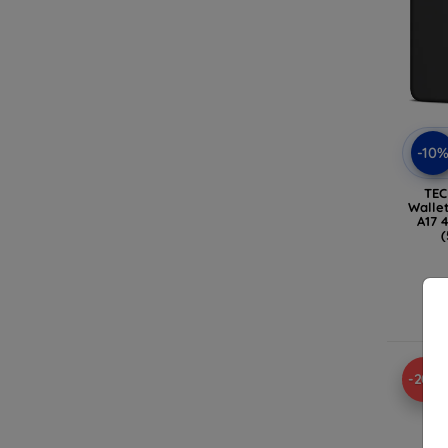
-10
TEC
Wallet
A17 
In
-20%