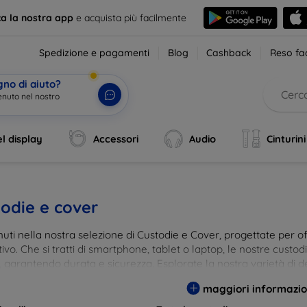
ca la nostra app
e acquista più facilmente
Spedizione e pagamenti
Blog
Cashback
Reso fac
gno di aiuto?
l display
Accessori
Audio
Cinturini
odie e cover
ti nella nostra selezione di Custodie e Cover, progettate per off
tivo. Che si tratti di smartphone, tablet o laptop, le nostre custo
, garantendo durata e sicurezza. Esplorate la nostra varietà di de
a e gusto. Proteggete il vostro dispositivo con le nostre soluzioni
maggiori informazio