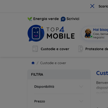
×
Scari
Energia verde
Scrivici
Hai biso
Sono
|
Custodie e cover
Protezione de
Custodie e cover
Cust
FILTRA
Benvenu
Disponibilità
disposi
qualità
esigenz
Prezzo