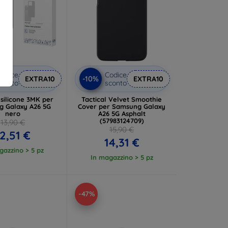
odice
Codice
-10%
EXTRA10
EXTRA10
conto
sconto
 silicone 3MK per
Tactical Velvet Smoothie
 Galaxy A26 5G
Cover per Samsung Galaxy
nero
A26 5G Asphalt
(57983124709)
13,90 €
15,90 €
2,51 €
14,31 €
gazzino > 5 pz
In magazzino > 5 pz
-47%