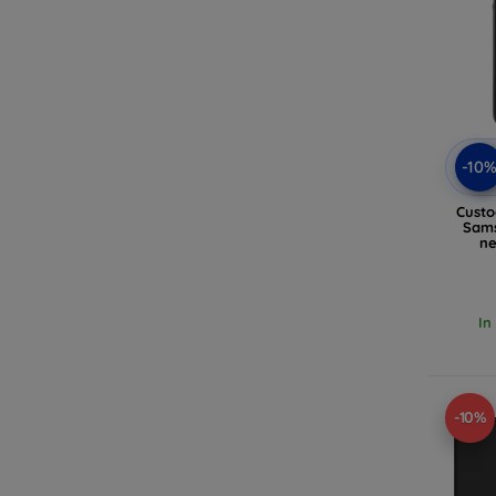
-10
Custo
Sams
ne
In
-10%