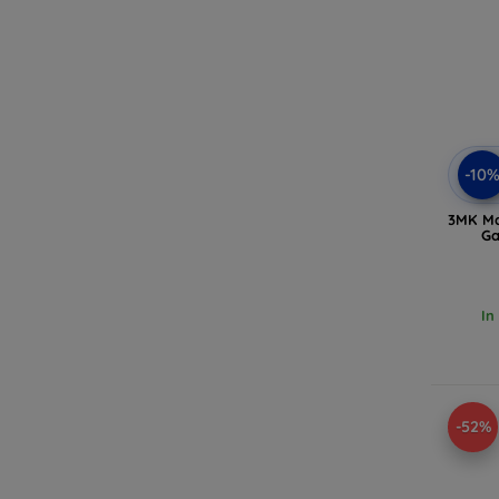
-10
3MK Ma
Ga
In
-52%