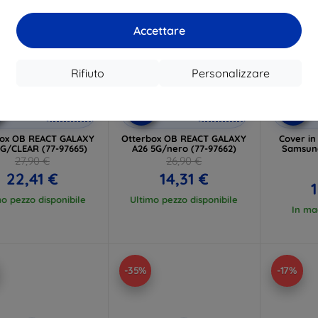
Accettare
Rifiuto
Personalizzare
Codice
Codice
C
%
-10%
-10%
EXTRA10
EXTRA10
sconto
sconto
s
box OB REACT GALAXY
Otterbox OB REACT GALAXY
Cover in
5G/CLEAR (77-97665)
A26 5G/nero (77-97662)
Samsung
27,90 €
26,90 €
22,41 €
14,31 €
1
mo pezzo disponibile
Ultimo pezzo disponibile
In ma
-35%
-17%