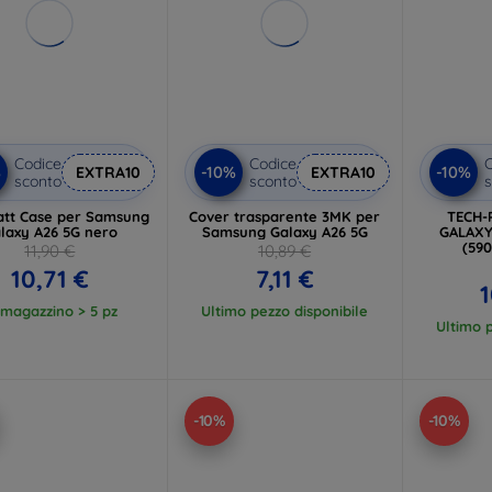
Codice
Codice
C
%
-10%
-10%
EXTRA10
EXTRA10
sconto
sconto
s
tt Case per Samsung
Cover trasparente 3MK per
TECH-
laxy A26 5G nero
Samsung Galaxy A26 5G
GALAXY
(59
11,90 €
10,89 €
10,71 €
7,11 €
1
 magazzino > 5 pz
Ultimo pezzo disponibile
Ultimo p
-10%
-10%