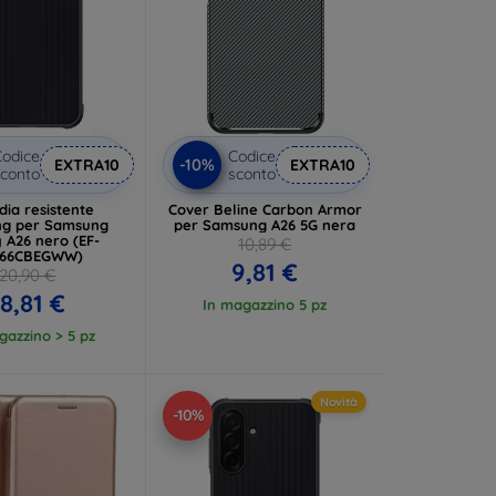
odice
Codice
-10%
EXTRA10
EXTRA10
conto
sconto
dia resistente
Cover Beline Carbon Armor
g per Samsung
per Samsung A26 5G nera
 A26 nero (EF-
10,89 €
66CBEGWW)
9,81 €
20,90 €
18,81 €
In magazzino 5 pz
gazzino > 5 pz
Novità
-10%