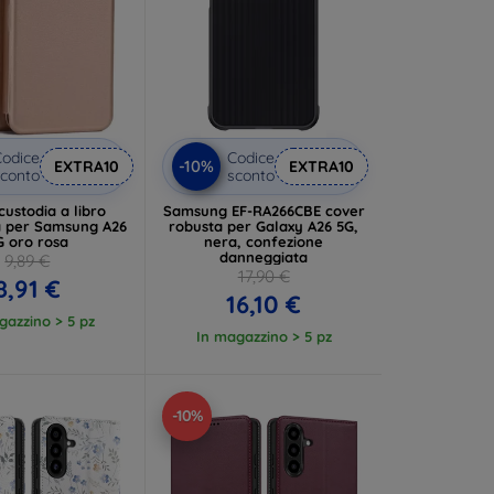
odice
Codice
-10%
EXTRA10
EXTRA10
conto
sconto
custodia a libro
Samsung EF-RA266CBE cover
 per Samsung A26
robusta per Galaxy A26 5G,
G oro rosa
nera, confezione
danneggiata
9,89 €
17,90 €
8,91 €
16,10 €
gazzino > 5 pz
In magazzino > 5 pz
-10%