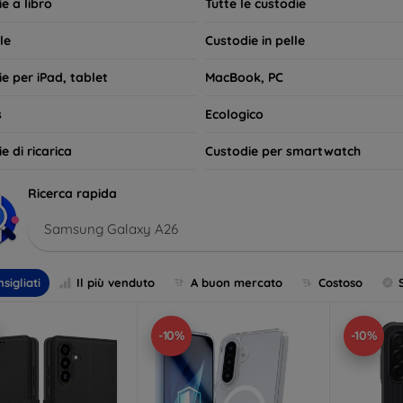
e a libro
Tutte le custodie
le
Custodie in pelle
e per iPad, tablet
MacBook, PC
s
Ecologico
e di ricarica
Custodie per smartwatch
Ricerca rapida
Samsung Galaxy A26
sigliati
Il più venduto
A buon mercato
Costoso
-10%
-10%