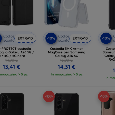
Codice
Codice
C
%
-10%
-10%
EXTRA10
EXTRA10
sconto
sconto
s
-PROTECT custodia
Custodia 3MK Armor
Custo
oglio Galaxy A26 5G /
MagCase per Samsung
Samsun
17 4G / 5G nero
Galaxy A26 5G
Galaxy
RA2
14,90 €
15,90 €
13,41 €
14,31 €
 magazzino > 5 pz
In magazzino > 5 pz
In ma
-10%
-10%