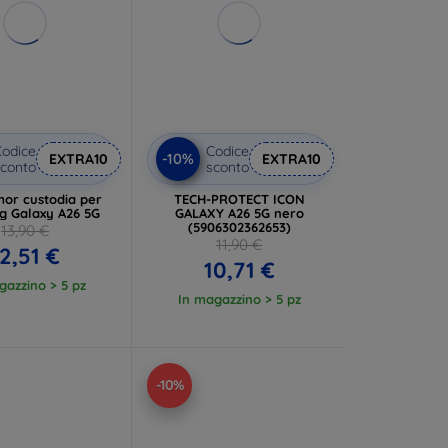
odice
Codice
-10%
EXTRA10
EXTRA10
conto
sconto
or custodia per
TECH-PROTECT ICON
 Galaxy A26 5G
GALAXY A26 5G nero
(5906302362653)
13,90 €
11,90 €
2,51 €
10,71 €
gazzino > 5 pz
In magazzino > 5 pz
-10%