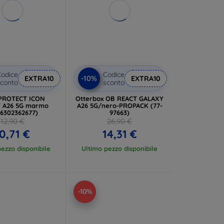
odice
Codice
-10%
EXTRA10
EXTRA10
conto
sconto
PROTECT ICON
Otterbox OB REACT GALAXY
 A26 5G marmo
A26 5G/nero-PROPACK (77-
06302362677)
97663)
12,90 €
26,90 €
0,71 €
14,31 €
ezzo disponibile
Ultimo pezzo disponibile
-10%