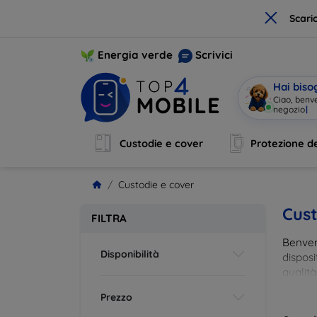
×
Scari
Energia verde
Scrivici
Hai biso
Sono
|
Custodie e cover
Protezione de
Custodie e cover
Cust
FILTRA
Benvenu
Disponibilità
disposi
qualità
esigenz
Prezzo