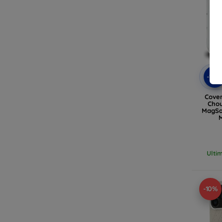
-10
Cover
Chou
MagSa
M
(KL
Ulti
-10%