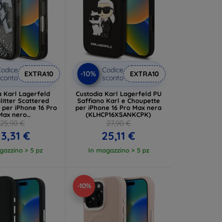
odice
Codice
-10%
EXTRA10
EXTRA10
conto
sconto
a Karl Lagerfeld
Custodia Karl Lagerfeld PU
Glitter Scattered
Saffiano Karl e Choupette
 per iPhone 16 Pro
per iPhone 16 Pro Max nera
Max nero
(KLHCP16XSANKCPK)
P16XLCHSCTDK)
25,90 €
27,90 €
3,31 €
25,11 €
gazzino > 5 pz
In magazzino > 5 pz
-10%