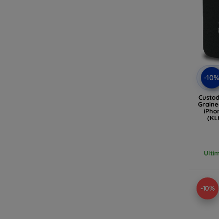
-10
Custod
Graine
iPho
(KL
Ulti
-10%