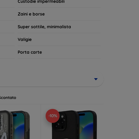
Custodie impermeabili
Zaini e borse
Super sottile, minimalista
Valigie
Porta carte
Scontato
-10%