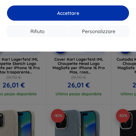
Accettare
Rifiuto
Personalizzare
Codice
Codice
C
%
-10%
-10%
EXTRA10
EXTRA10
sconto
sconto
s
 Karl Lagerfeld IML
Cover Karl Lagerfeld IML
Custodia 
pette Sketch Logo
Choupette Head Logo
Choupe
fe per iPhone 16 Pro
MagSafe per iPhone 16 Pro
MagSafe 
ax trasparente
Max, rosa
HMP16XHGCHGKBT)
(KLHMP16XHMKBCHP)
(KLHM
28,90 €
28,90 €
26,01 €
26,01 €
2
mo pezzo disponibile
Ultimo pezzo disponibile
Ultimo p
-10%
-10%