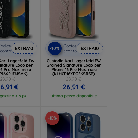
odice
Codice
-10%
EXTRA10
EXTRA10
conto
sconto
Karl Lagerfeld FW
Custodia Karl Lagerfeld FW
gnature Logo per
Grained Signature Logo per
16 Pro Max, nera
iPhone 16 Pro Max, rosa
P16XPJFMSVK)
(KLHCP16XPGFKSRSP)
29,90 €
29,90 €
6,91 €
26,91 €
gazzino > 5 pz
Ultimo pezzo disponibile
-10%