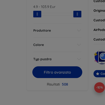
Custodi
4.9
-
103.9
Eur
Origina
Custodi
AirPod
Produttore
Custodi
Colore
Typ puzdra
Filtro avanzato
Con
Risultati
508
-10%