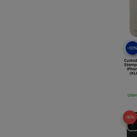
-10
Custod
Stamp
iPhon
(KL
Ulti
-10%