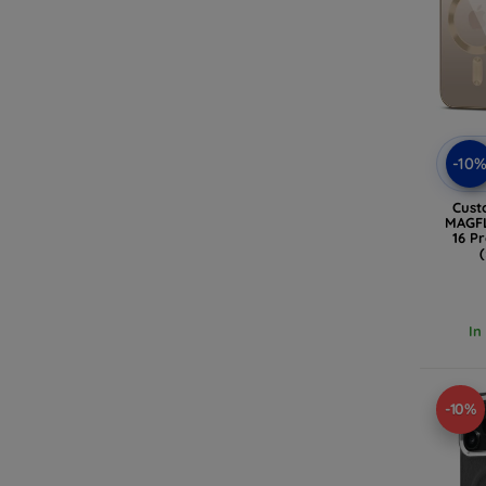
-10
Cust
MAGFL
16 P
In
-10%