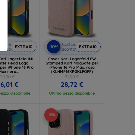
odice
Codice
-10%
EXTRA10
EXTRA10
conto
sconto
Karl Lagerfeld IML
Cover Karl Lagerfeld FW
tte Head Logo
Stamped Karl MagSafe per
per iPhone 16 Pro
iPhone 16 Pro Max, rosa
Max nera
(KLHMP16XPGKLFOFP)
P16XHMKBCHK)
28,90 €
31,90 €
6,01 €
28,72 €
ezzo disponibile
Ultimo pezzo disponibile
-10%