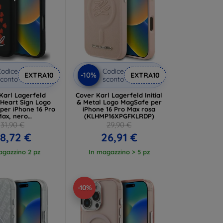
odice
Codice
-10%
EXTRA10
EXTRA10
conto
sconto
Karl Lagerfeld
Cover Karl Lagerfeld Initial
 Heart Sign Logo
& Metal Logo MagSafe per
per iPhone 16 Pro
iPhone 16 Pro Max rosa
Max, nero
(KLHMP16XPGFKLRDP)
P16XSMHBKSK)
31,90 €
29,90 €
8,72 €
26,91 €
agazzino 2 pz
In magazzino > 5 pz
-10%