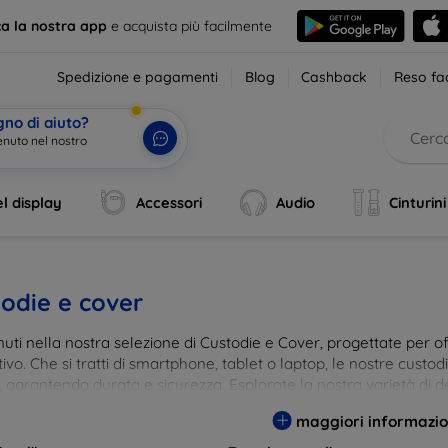
ca la nostra app
e acquista più facilmente
Spedizione e pagamenti
Blog
Cashback
Reso fac
gno di aiuto?
l display
Accessori
Audio
Cinturini
odie e cover
ti nella nostra selezione di Custodie e Cover, progettate per off
tivo. Che si tratti di smartphone, tablet o laptop, le nostre custo
, garantendo durata e sicurezza. Esplorate la nostra varietà di de
a e gusto. Proteggete il vostro dispositivo con le nostre soluzioni
maggiori informazio