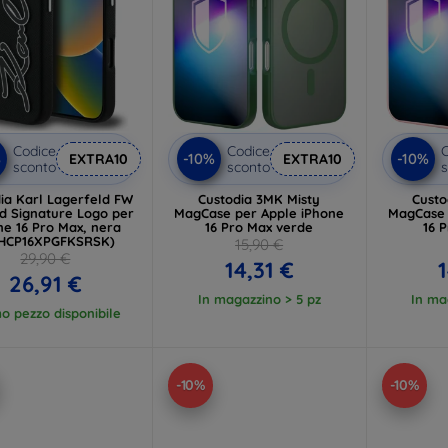
Codice
Codice
C
%
-10%
-10%
EXTRA10
EXTRA10
sconto
sconto
s
ia Karl Lagerfeld FW
Custodia 3MK Misty
Custo
d Signature Logo per
MagCase per Apple iPhone
MagCase 
ne 16 Pro Max, nera
16 Pro Max verde
16 
HCP16XPGFKSRSK)
15,90 €
29,90 €
14,31 €
26,91 €
In magazzino > 5 pz
In ma
mo pezzo disponibile
-10%
-10%