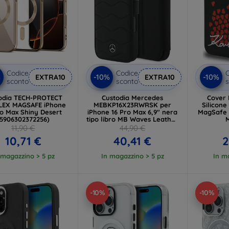
Codice
Codice
C
%
-10%
-10%
EXTRA10
EXTRA10
sconto
sconto
s
odia TECH-PROTECT
Custodia Mercedes
Cover 
EX MAGSAFE iPhone
MEBKP16X23RWRSK per
Silicone
ro Max Shiny Desert
iPhone 16 Pro Max 6,9" nera
MagSafe 
(5906302372256)
tipo libro MB Waves Leather
(MEBKP16X23RWRSK)
(KLHM
11,90 €
44,90 €
10,71 €
40,41 €
2
 magazzino > 5 pz
In magazzino > 5 pz
In m
-10%
-10%