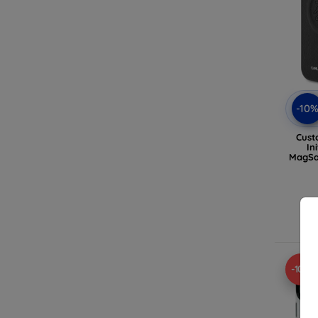
-10
Cust
In
MagSa
(KL
In
-10%