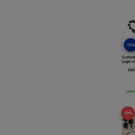
-10
Custod
Logo c
(G
Ulti
-10%