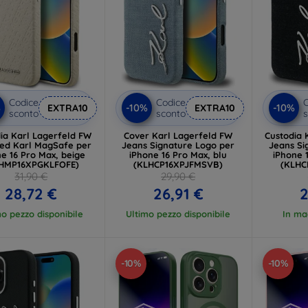
Codice
Codice
C
%
-10%
-10%
EXTRA10
EXTRA10
sconto
sconto
s
ia Karl Lagerfeld FW
Cover Karl Lagerfeld FW
Custodia 
ed Karl MagSafe per
Jeans Signature Logo per
Jeans Si
e 16 Pro Max, beige
iPhone 16 Pro Max, blu
iPhone 
HMP16XPGKLFOFE)
(KLHCP16XPJFMSVB)
(KLHC
31,90 €
29,90 €
28,72 €
26,91 €
2
mo pezzo disponibile
Ultimo pezzo disponibile
In ma
-10%
-10%