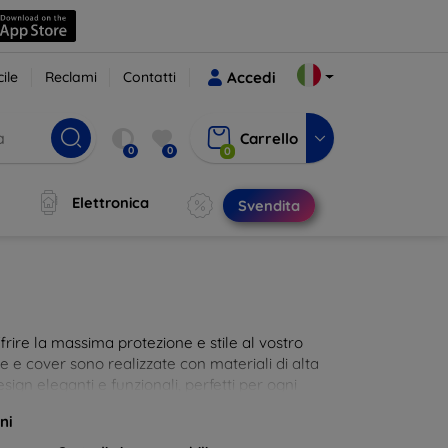
ile
Reclami
Contatti
Accedi
Carrello
0
0
0
Elettronica
Svendita
rire la massima protezione e stile al vostro
die e cover sono realizzate con materiali di alta
sign eleganti e funzionali, perfetti per ogni
 innovative e chic!
ni