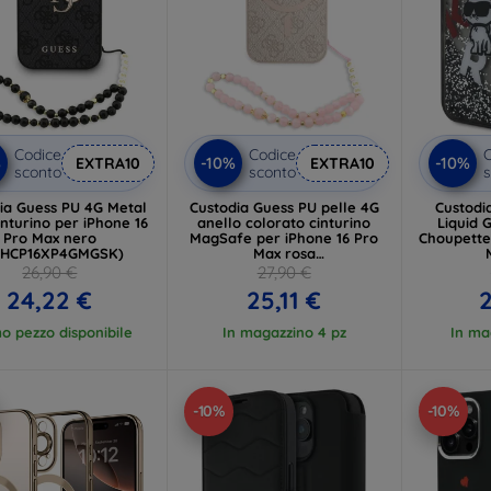
Codice
Codice
C
%
-10%
-10%
EXTRA10
EXTRA10
sconto
sconto
s
ia Guess PU 4G Metal
Custodia Guess PU pelle 4G
Custodi
inturino per iPhone 16
anello colorato cinturino
Liquid 
Pro Max nero
MagSafe per iPhone 16 Pro
Choupette
UHCP16XP4GMGSK)
Max rosa
(GUHMP16XP4GREGSP)
(KLHC
26,90 €
27,90 €
24,22 €
25,11 €
2
mo pezzo disponibile
In magazzino 4 pz
In ma
-10%
-10%