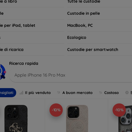
e a libro
Tutte le custodie
le
Custodie in pelle
e per iPad, tablet
MacBook, PC
s
Ecologico
e di ricarica
Custodie per smartwatch
Ricerca rapida
Apple iPhone 16 Pro Max
sigliati
Il più venduto
A buon mercato
Costoso
-10%
-10%