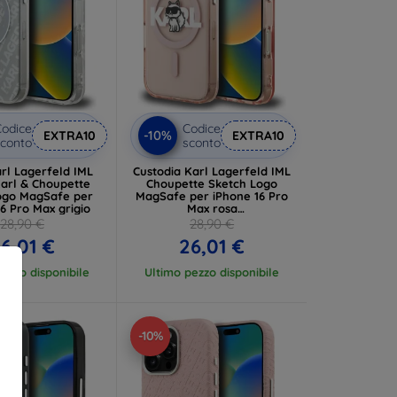
odice
Codice
-10%
EXTRA10
EXTRA10
conto
sconto
rl Lagerfeld IML
Custodia Karl Lagerfeld IML
Karl & Choupette
Choupette Sketch Logo
ogo MagSafe per
MagSafe per iPhone 16 Pro
6 Pro Max grigio
Max rosa
(KLHMP16XHGCHGKBP)
28,90 €
28,90 €
6,01 €
26,01 €
ezzo disponibile
Ultimo pezzo disponibile
-10%