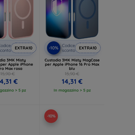
odice
Codice
-10%
EXTRA10
EXTRA10
conto
sconto
dia 3MK Misty
Custodia 3MK Misty MagCase
per Apple iPhone
per Apple iPhone 16 Pro Max
Pro Max rosa
blu
15,90 €
15,90 €
14,31 €
14,31 €
gazzino > 5 pz
In magazzino > 5 pz
-10%