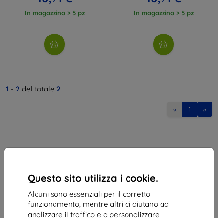
In magazzino > 5 pz
In magazzino > 5 pz
1
-
2
del totale
2
.
«
1
»
Questo sito utilizza i cookie.
Shield-Sk s.r.o.
Alcuni sono essenziali per il corretto
Via Rudolfa Mocka 3750/2A
funzionamento, mentre altri ci aiutano ad
841 04 Bratislava
analizzare il traffico e a personalizzare