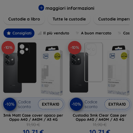
varietà di design eleganti e funzionali, perfetti per ogni
esigenza e gusto. Proteggete il vostro dispositivo con le
maggiori informazioni
nostre soluzioni innovative e chic!
Custodie a libro
Tutte le custodie
Custodie imperme
Consigliati
Il più venduto
A buon mercato
Cost
-10%
-10%
Codice
Codice
-10%
-10%
EXTRA10
EXTRA10
sconto
sconto
3mk Matt Case cover opaco per
Custodia 3mk Clear Case per
Oppo A40 / A40M / A3 4G
Oppo A40 / A40M / A3 4G
11,90 €
11,90 €
10,71 €
10,71 €