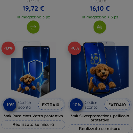
21,90 €
17,90 €
19,72 €
16,10 €
In magazzino 3 pz
In magazzino > 5 pz
-10%
-10%
Codice
Codice
-10%
-10%
EXTRA10
EXTRA10
sconto
sconto
3mk Pure Matt Vetro protettivo
3mk Silverprotection+ pellicola
protettiva
Realizzato su misura
Realizzato su misura