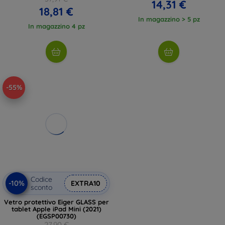
14,31 €
18,81 €
In magazzino > 5 pz
In magazzino 4 pz
-55%
Codice
-10%
EXTRA10
sconto
Vetro protettivo Eiger GLASS per
tablet Apple iPad Mini (2021)
(EGSP00730)
27,90 €