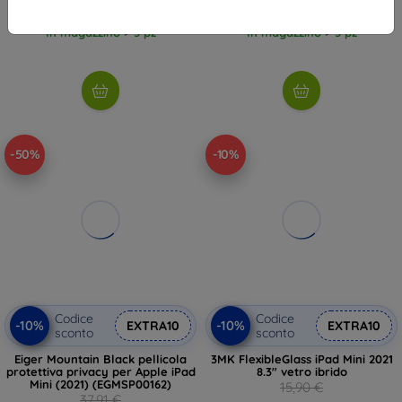
18,81 €
14,31 €
In magazzino > 5 pz
In magazzino > 5 pz
-50%
-10%
Codice
Codice
-10%
-10%
EXTRA10
EXTRA10
sconto
sconto
Eiger Mountain Black pellicola
3MK FlexibleGlass iPad Mini 2021
protettiva privacy per Apple iPad
8.3" vetro ibrido
Mini (2021) (EGMSP00162)
15,90 €
37,91 €