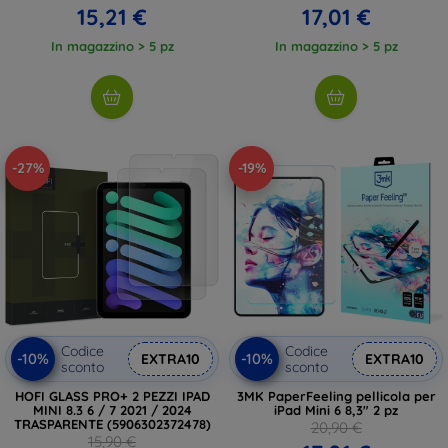
15,21 €
17,01 €
In magazzino > 5 pz
In magazzino > 5 pz
-27%
-19%
Codice
Codice
-10%
-10%
EXTRA10
EXTRA10
sconto
sconto
HOFI GLASS PRO+ 2 PEZZI IPAD
3MK PaperFeeling pellicola per
MINI 8.3 6 / 7 2021 / 2024
iPad Mini 6 8,3" 2 pz
TRASPARENTE (5906302372478)
20,90 €
15,90 €