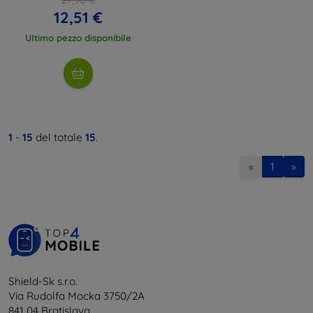
12,51 €
Ultimo pezzo disponibile
1
-
15
del totale
15
.
«
1
»
Shield-Sk s.r.o.
Via Rudolfa Mocka 3750/2A
841 04 Bratislava