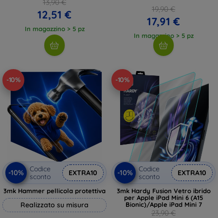
13,90 €
19,90 €
12,51 €
17,91 €
In magazzino > 5 pz
In magazzino > 5 pz
-10%
-10%
Codice
Codice
-10%
-10%
EXTRA10
EXTRA10
sconto
sconto
3mk Hammer pellicola protettiva
3mk Hardy Fusion Vetro ibrido
per Apple iPad Mini 6 (A15
Realizzato su misura
Bionic)/Apple iPad Mini 7
23,90 €