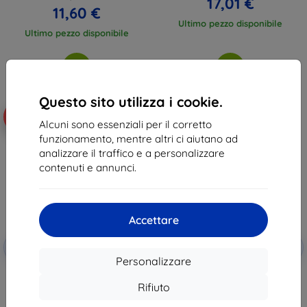
17,01 €
11,60 €
Ultimo pezzo disponibile
Ultimo pezzo disponibile
Questo sito utilizza i cookie.
-10%
-10%
Alcuni sono essenziali per il corretto
funzionamento, mentre altri ci aiutano ad
analizzare il traffico e a personalizzare
contenuti e annunci.
Accettare
Codice
Codice
-10%
-10%
EXTRA10
EXTRA10
sconto
sconto
Personalizzare
3MK PaperFeeling iPad Mini 2021
3MK FlexibleGlass iPad Mini 6
8.3" 2 pz pellicola protettiva
vetro ibrido
Rifiuto
20,90 €
15,90 €