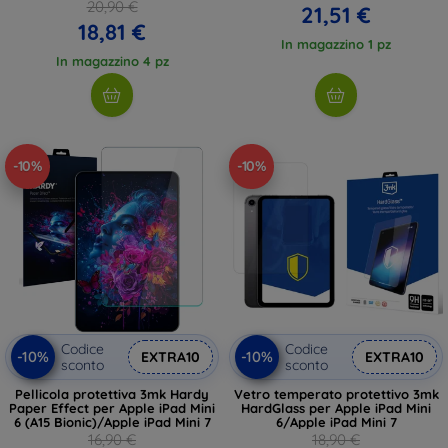
20,90 €
21,51 €
18,81 €
In magazzino 1 pz
In magazzino 4 pz
-10%
-10%
Codice
Codice
-10%
-10%
EXTRA10
EXTRA10
sconto
sconto
Pellicola protettiva 3mk Hardy
Vetro temperato protettivo 3mk
Paper Effect per Apple iPad Mini
HardGlass per Apple iPad Mini
6 (A15 Bionic)/Apple iPad Mini 7
6/Apple iPad Mini 7
16,90 €
18,90 €