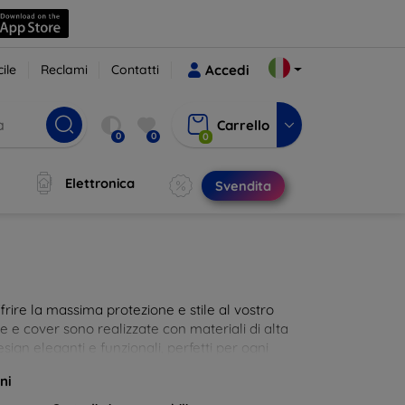
ile
Reclami
Contatti
Accedi
Carrello
0
0
0
Elettronica
Svendita
rire la massima protezione e stile al vostro
die e cover sono realizzate con materiali di alta
sign eleganti e funzionali, perfetti per ogni
 innovative e chic!
ni