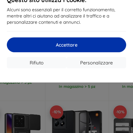
Alcuni sono essenziali per il corretto funzionamento,
mentre altri ci aiutano ad analizzare il traffico e a
personalizzare contenuti e annunci.
Codice
Codice
C
Accettare
%
-10%
-10%
EXTRA10
EXTRA10
sconto
sconto
s
 Custodia Trasparente
Custodia Tactical TPU Plyo
Custodi
Xiaomi 14t, 1mm
per Xiaomi 14T trasparente
Armor pe
Rifiuto
Personalizzare
(57983123195)
opac
9,89 €
11,90 €
8,91 €
10,71 €
2
 magazzino > 5 pz
In magazzino > 5 pz
In ma
-10%
-10%