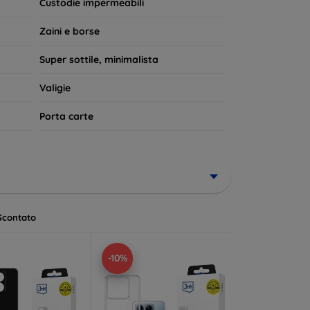
Custodie impermeabili
Zaini e borse
Super sottile, minimalista
Valigie
Porta carte
Scontato
-10%