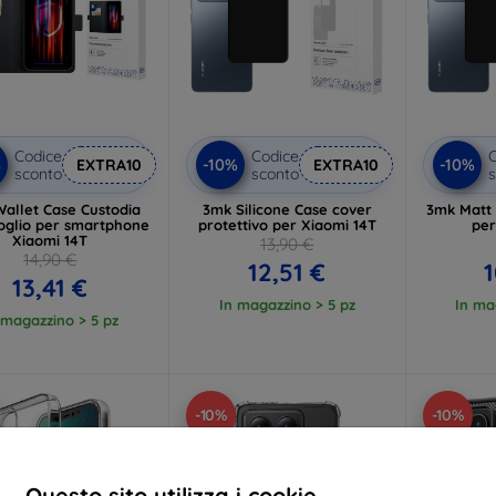
Codice
Codice
C
%
-10%
-10%
EXTRA10
EXTRA10
sconto
sconto
s
allet Case Custodia
3mk Silicone Case cover
3mk Matt
oglio per smartphone
protettivo per Xiaomi 14T
per
Xiaomi 14T
13,90 €
14,90 €
12,51 €
1
13,41 €
In magazzino > 5 pz
In ma
 magazzino > 5 pz
-10%
-10%
Questo sito utilizza i cookie.