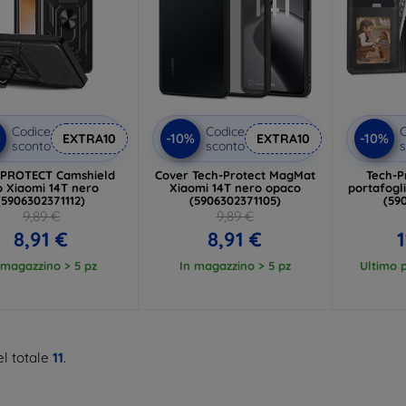
Codice
Codice
C
%
-10%
-10%
EXTRA10
EXTRA10
sconto
sconto
s
-PROTECT Camshield
Cover Tech-Protect MagMat
Tech-P
o Xiaomi 14T nero
Xiaomi 14T nero opaco
portafogl
(5906302371112)
(5906302371105)
(59
9,89 €
9,89 €
8,91 €
8,91 €
1
 magazzino > 5 pz
In magazzino > 5 pz
Ultimo p
l totale
11
.