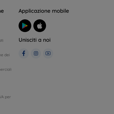
ne
Applicazione mobile
Unisciti a noi
ti
ne dei
erciali
VA per