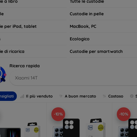
e a libro
Tutte le custodie
le
Custodie in pelle
e per iPad, tablet
MacBook, PC
s
Ecologico
e di ricarica
Custodie per smartwatch
Ricerca rapida
Xiaomi 14T
sigliati
Il più venduto
A buon mercato
Costoso
-10%
-10%