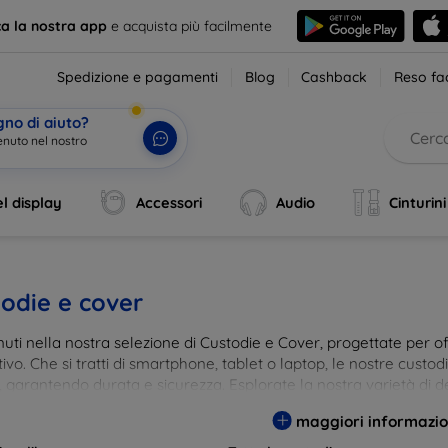
ca la nostra app
e acquista più facilmente
Spedizione e pagamenti
Blog
Cashback
Reso fac
gno di aiuto?
enuto nel nost
|
l display
Accessori
Audio
Cinturini
odie e cover
ti nella nostra selezione di Custodie e Cover, progettate per off
tivo. Che si tratti di smartphone, tablet o laptop, le nostre custo
, garantendo durata e sicurezza. Esplorate la nostra varietà di de
a e gusto. Proteggete il vostro dispositivo con le nostre soluzioni
maggiori informazio