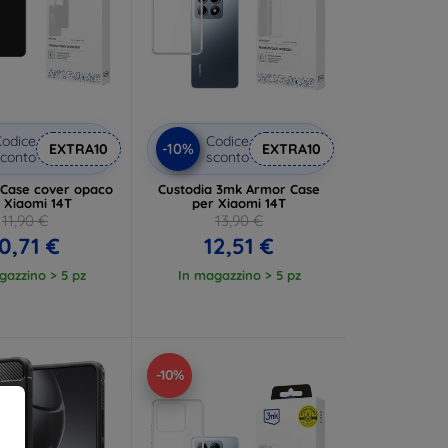
odice
Codice
-10%
EXTRA10
EXTRA10
conto
sconto
 Case cover opaco
Custodia 3mk Armor Case
 Xiaomi 14T
per Xiaomi 14T
11,90 €
13,90 €
0,71 €
12,51 €
gazzino > 5 pz
In magazzino > 5 pz
-10%