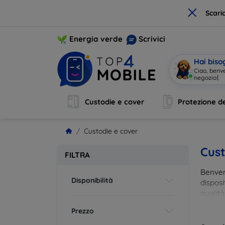
×
Scari
Energia verde
Scrivici
Hai biso
Ciao, benv
Custodie e cover
Protezione de
Custodie e cover
Cust
FILTRA
Benvenu
Disponibilità
disposi
qualità
esigenz
Prezzo