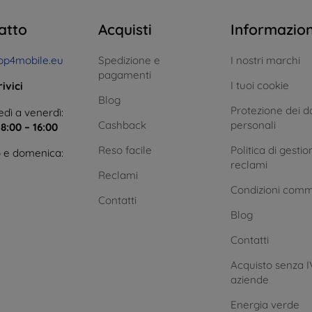
atto
Acquisti
Informazio
op4mobile.eu
Spedizione e
I nostri marchi
pagamenti
I tuoi cookie
ivici
Blog
Protezione dei da
dì a venerdì:
Cashback
personali
e
8:00 – 16:00
Reso facile
Politica di gestio
 e domenica:
reclami
Reclami
Condizioni comm
Contatti
Blog
Contatti
Acquisto senza I
aziende
Energia verde