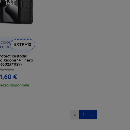
odice
EXTRA10
conto
rotect custodia
io Xiaomi 14T nero
06302371129)
12,90 €
1,60 €
ezzo disponibile
«
1
»