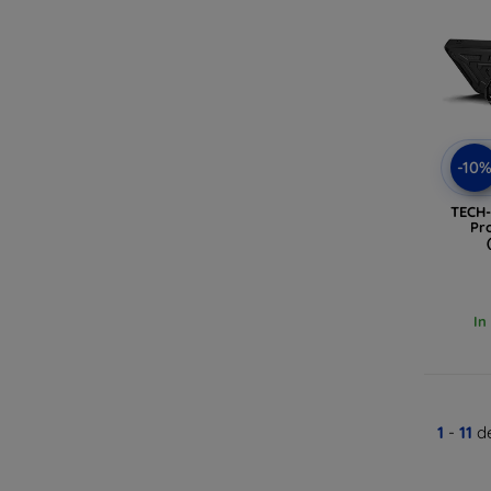
-10
TECH
Pr
In
1
-
11
de