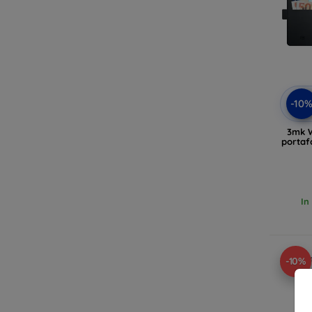
-10
3mk W
portaf
In
-10%