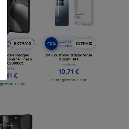
odice
Codice
-10%
EXTRA10
EXTRA10
conto
sconto
a Spigen Rugged
3MK custodia trasparente
r Xiaomi 14T nero
Xiaomi 14T
o (ACS08857)
11,90 €
22,90 €
10,71 €
0,61 €
In magazzino > 5 pz
gazzino > 5 pz