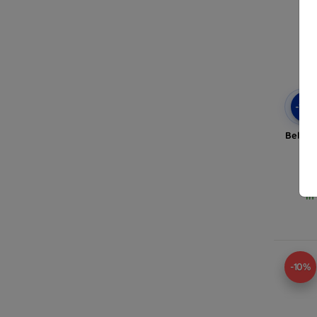
-10
Beline
In
-10%