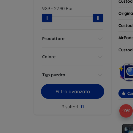
Custodi
9.89
-
22.90
Eur
Origina
Custodi
AirPod
Produttore
Custodi
Colore
Typ puzdra
Filtro avanzato
Con
Risultati
11
-10%