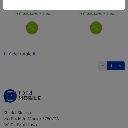
11,60 €
20,61 €
In magazzino > 5 pz
In magazzino > 5 pz
1
-
8
del totale
8
.
«
1
»
Shield-Sk s.r.o.
Via Rudolfa Mocka 3750/2A
841 04 Bratislava