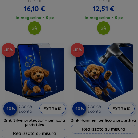
17,90 €
13,90 €
16,10 €
12,51 €
In magazzino > 5 pz
In magazzino > 5 pz
-10%
-10%
Codice
Codice
-10%
-10%
EXTRA10
EXTRA10
sconto
sconto
3mk Silverprotection+ pellicola
3mk Hammer pellicola protettiva
protettiva
Realizzato su misura
Realizzato su misura