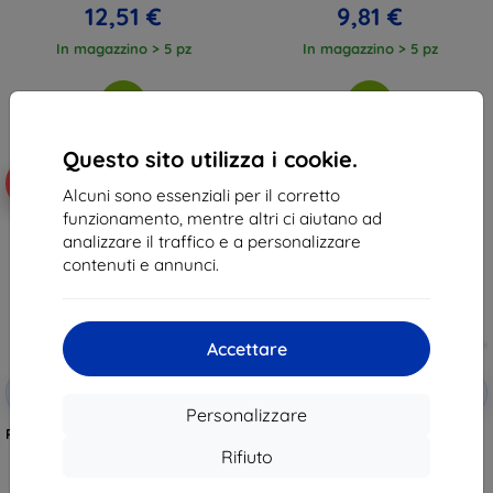
12,51 €
9,81 €
In magazzino > 5 pz
In magazzino > 5 pz
Questo sito utilizza i cookie.
-10%
-10%
Alcuni sono essenziali per il corretto
funzionamento, mentre altri ci aiutano ad
analizzare il traffico e a personalizzare
contenuti e annunci.
Accettare
Codice
Codice
-10%
-10%
EXTRA10
EXTRA10
sconto
sconto
Personalizzare
Pellicola protettiva 3mk ARC+ per
Pellicola protettiva 3mk 1UP per
Realme 13 Pro+ 5G / Realme 13
Realme 13 Pro+ 5G / Realme 13
Rifiuto
Pro 5G
Pro 5G
12,90 €
22,90 €