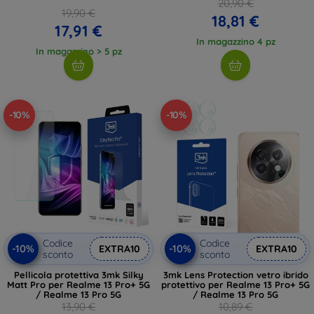
20,90 €
19,90 €
18,81 €
17,91 €
In magazzino 4 pz
In magazzino > 5 pz
-10%
-10%
Codice
Codice
-10%
-10%
EXTRA10
EXTRA10
sconto
sconto
Pellicola protettiva 3mk Silky
3mk Lens Protection vetro ibrido
Matt Pro per Realme 13 Pro+ 5G
protettivo per Realme 13 Pro+ 5G
/ Realme 13 Pro 5G
/ Realme 13 Pro 5G
13,90 €
10,89 €