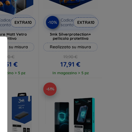
odice
Codice
-10%
EXTRA10
EXTRA10
conto
sconto
ure Matt Vetro
3mk Silverprotection+
rotettivo
pellicola protettiva
zato su misura
Realizzato su misura
13,90 €
19,90 €
2,51 €
17,91 €
gazzino > 5 pz
In magazzino > 5 pz
-61%