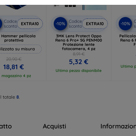
Codice
Codice
C
%
-10%
-10%
EXTRA10
EXTRA10
sconto
sconto
s
 Hammer pellicola
3MK Lens Protect Oppo
Pellico
protettiva
Reno 6 Pro+ 5G PENM00
Reno 6 
Protezione lente
F
lizzato su misura
fotocamera, 4 pz
8,91 €
20,90 €
5,32 €
18,81 €
Ultimo p
Ultimo pezzo disponibile
n magazzino 4 pz
l totale
8
.
atto
Acquisti
Informazio