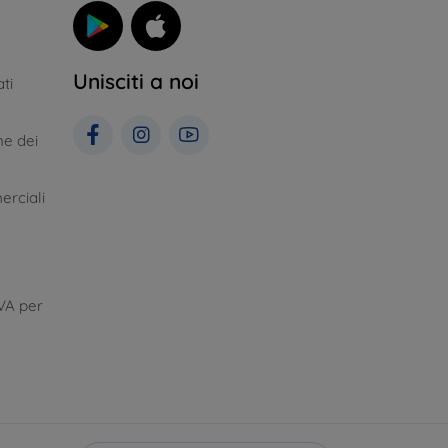
Unisciti a noi
ti
ne dei
erciali
VA per