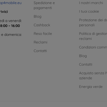
op4mobile.eu
Spedizione e
I nostri marchi
pagamenti
I tuoi cookie
ivici
Blog
Protezione dei da
dì a venerdì:
Cashback
personali
e
8:00 – 16:00
Reso facile
Politica di gestio
 e domenica:
reclami
Reclami
Condizioni comm
Contatti
Blog
Contatti
Acquisto senza I
aziende
Energia verde