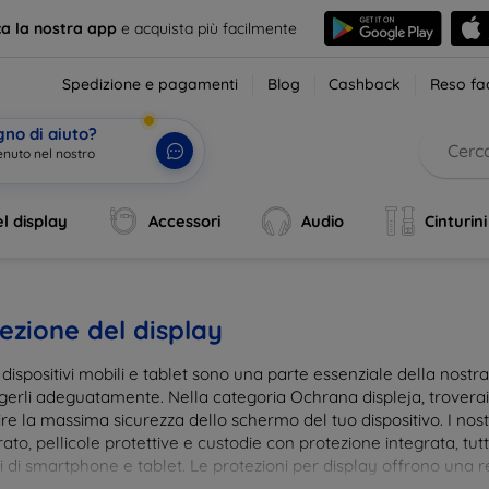
ca la nostra app
e acquista più facilmente
Spedizione e pagamenti
Blog
Cashback
Reso fac
gno di aiuto?
enuto nel nostro neg
|
l display
Accessori
Audio
Cinturini
ezione del display
i dispositivi mobili e tablet sono una parte essenziale della nost
gerli adeguatamente. Nella categoria Ochrana displeja, trovera
re la massima sicurezza dello schermo del tuo dispositivo. I nostr
to, pellicole protettive e custodie con protezione integrata, tut
 di smartphone e tablet. Le protezioni per display offrono una res
te, mantenendo allo stesso tempo la trasparenza e la sensibilità