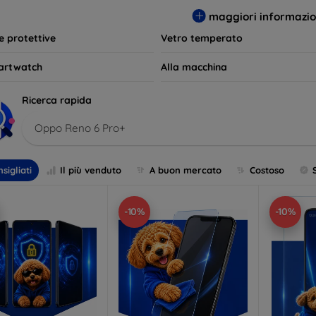
per le tue esigenze e mantieni il tuo dispositivo come nuovo più 
maggiori informazio
le protettive
Vetro temperato
artwatch
Alla macchina
Ricerca rapida
Oppo Reno 6 Pro+
sigliati
Il più venduto
A buon mercato
Costoso
-10%
-10%