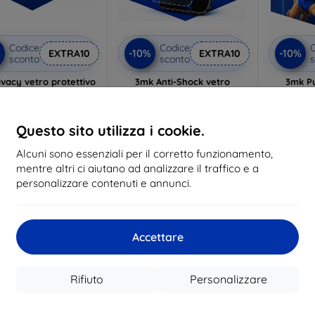
Codice
Codice
C
%
-10%
-10%
EXTRA10
EXTRA10
sconto
sconto
s
vacy vetro protettivo
3mk Anti-Shock vetro
3mk P
protettivo
p
lizzato su misura
Realizzato su misura
Realiz
21,90 €
Questo sito utilizza i cookie.
17,90 €
19,72 €
16,10 €
1
Alcuni sono essenziali per il corretto funzionamento,
n magazzino 3 pz
mentre altri ci aiutano ad analizzare il traffico e a
In magazzino > 5 pz
In ma
personalizzare contenuti e annunci.
-40%
-40%
Accettare
Rifiuto
Personalizzare