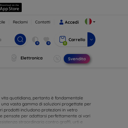
ile
Reclami
Contatti
Accedi
Carrello
0
0
0
Elettronica
Svendita
ra vita quotidiana, pertanto è fondamentale
i una vasta gamma di soluzioni progettate per
i prodotti includono protezioni in vetro
te pensate per adattarsi perfettamente ai vari
istenza straordinaria contro graffi, urti e
 al tocco dello schermo. Scegli la protezione