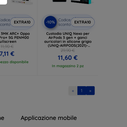
odice
Codice
-10%
EXTRA10
EXTRA10
conto
sconto
la 3MK ARC+ Oppo
Custodia UNIQ Nexo per
Pro+ 5G PENM00
AirPods 3 gen + ganci
ullscreen
auricolari in silicone grigio
(UNIQ-AIRPODS(2021)-
11,90 €
NEXOGRY)
29,90 €
7,11 €
11,60 €
ezzo disponibile
In magazzino 2 pz
«
1
»
ne
Applicazione mobile