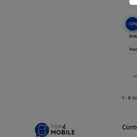
-10
3mk
Rea
I
1
-
8
de
Cont