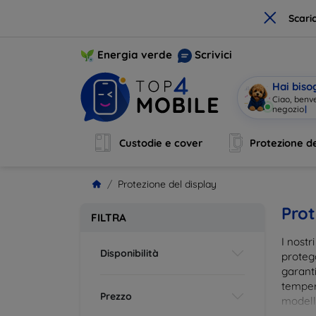
×
Scari
Energia verde
Scrivici
Hai biso
Ciao, benv
Custodie e cover
Protezione de
Protezione del display
Prot
FILTRA
I nostr
Disponibilità
proteg
garanti
tempera
Prezzo
modelli
impron