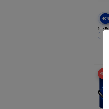
-10
3mk Pri
Rea
I
-10%