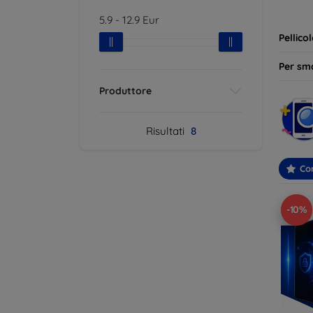
ideale 
5.9
-
12.9
Eur
Pellico
Per sm
Produttore
Risultati
8
Con
-10%