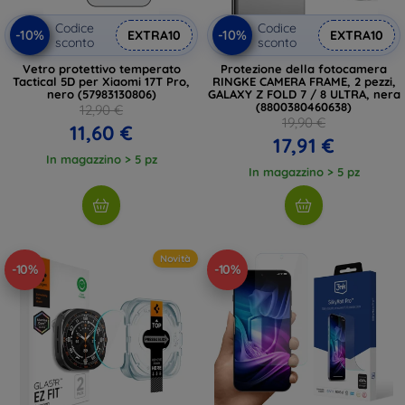
Codice
Codice
-10%
-10%
EXTRA10
EXTRA10
sconto
sconto
Vetro protettivo temperato
Protezione della fotocamera
Tactical 5D per Xiaomi 17T Pro,
RINGKE CAMERA FRAME, 2 pezzi,
nero (57983130806)
GALAXY Z FOLD 7 / 8 ULTRA, nera
(8800380460638)
12,90 €
19,90 €
11,60 €
17,91 €
In magazzino > 5 pz
In magazzino > 5 pz
Novità
-10%
-10%