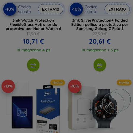
Codice
Codice
-10%
-10%
EXTRA10
EXTRA10
sconto
sconto
3mk Watch Protection
3mk SilverProtection+ Folded
FlexibleGlass Vetro ibrido
Edition pellicola protettiva per
protettivo per Honor Watch 6
Samsung Galaxy Z Fold 8
11,90 €
22,90 €
10,71 €
20,61 €
In magazzino 4 pz
In magazzino > 5 pz
Novità
Novità
-10%
-10%