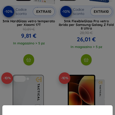
Codice
Codice
-10%
-10%
EXTRA10
EXTRA10
sconto
sconto
3mk HardGlass vetro temperato
3mk FlexibleGlass Pro vetro
per Xiaomi 17T
ibrido per Samsung Galaxy Z Fold
8 Ultra
10,89 €
28,90 €
9,81 €
26,01 €
In magazzino > 5 pz
In magazzino > 5 pz
-10%
-10%