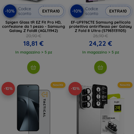
Codice
Codice
-10%
-10%
EXTRA10
EXTRA10
sconto
sconto
Spigen Glass tR EZ Fit Pro HD,
EF-UF976CTE Samsung pellicola
confezione da 1 pezzo - Samsung
protettiva antiriflesso per Galaxy
Galaxy Z Fold8 (AGL11942)
Z Fold 8 Ultra (57983131105)
20,90 €
26,90 €
18,81 €
24,22 €
In magazzino > 5 pz
In magazzino > 5 pz
Novità
Novità
-10%
-10%