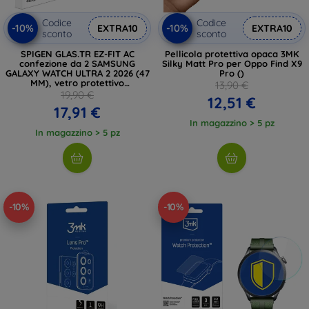
Codice
Codice
-10%
-10%
EXTRA10
EXTRA10
sconto
sconto
SPIGEN GLAS.TR EZ-FIT AC
Pellicola protettiva opaca 3MK
confezione da 2 SAMSUNG
Silky Matt Pro per Oppo Find X9
GALAXY WATCH ULTRA 2 2026 (47
Pro ()
MM), vetro protettivo
13,90 €
trasparente
19,90 €
12,51 €
17,91 €
In magazzino > 5 pz
In magazzino > 5 pz
-10%
-10%