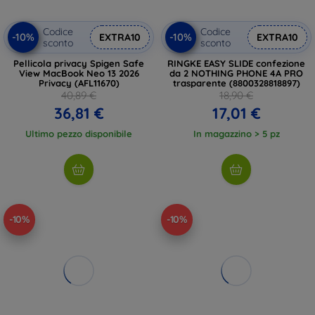
Codice
Codice
-10%
-10%
EXTRA10
EXTRA10
sconto
sconto
Pellicola privacy Spigen Safe
RINGKE EASY SLIDE confezione
View MacBook Neo 13 2026
da 2 NOTHING PHONE 4A PRO
Privacy (AFL11670)
trasparente (8800328818897)
40,89 €
18,90 €
36,81 €
17,01 €
Ultimo pezzo disponibile
In magazzino > 5 pz
-10%
-10%