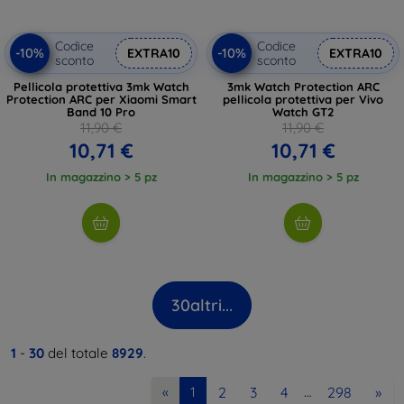
Codice
Codice
-10%
-10%
EXTRA10
EXTRA10
sconto
sconto
Pellicola protettiva 3mk Watch
3mk Watch Protection ARC
Protection ARC per Xiaomi Smart
pellicola protettiva per Vivo
Band 10 Pro
Watch GT2
11,90 €
11,90 €
10,71 €
10,71 €
In magazzino > 5 pz
In magazzino > 5 pz
30
altri...
1
-
30
del totale
8929
.
2
3
4
298
»
«
1
…