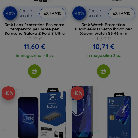
Codice
Codice
-10%
-10%
EXTRA10
EXTRA10
sconto
sconto
3mk Lens Protection Pro vetro
3mk Watch Protection
temperato per lente per
FlexibleGlass vetro ibrido per
Samsung Galaxy Z Fold 8 Ultra
Xiaomi Watch S5 46 mm
12,90 €
11,90 €
11,60 €
10,71 €
In magazzino > 5 pz
In magazzino 2 pz
-10%
-10%