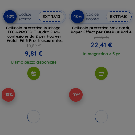
Codice
Codice
-10%
-10%
EXTRA10
EXTRA10
sconto
sconto
Pellicola protettiva in idrogel
Pellicola protettiva 3mk Hardy
TECH-PROTECT Hydro Flex+
Paper Effect per OnePlus Pad 4
confezione da 2 per Huawei
24,90 €
Watch Fit 5 Pro, trasparente
22,41 €
(5906302323852)
10,89 €
9,81 €
In magazzino > 5 pz
Ultimo pezzo disponibile
-10%
-10%