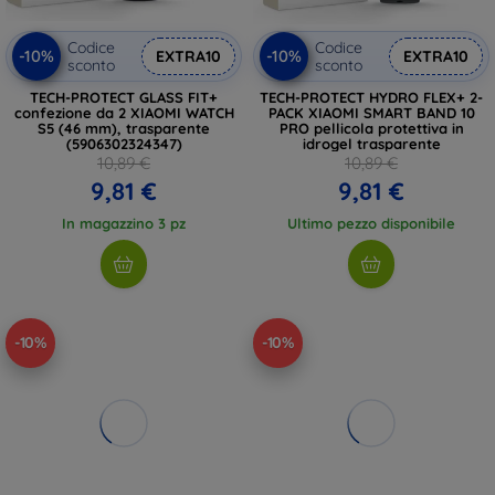
Codice
Codice
-10%
-10%
EXTRA10
EXTRA10
sconto
sconto
TECH-PROTECT GLASS FIT+
TECH-PROTECT HYDRO FLEX+ 2-
confezione da 2 XIAOMI WATCH
PACK XIAOMI SMART BAND 10
S5 (46 mm), trasparente
PRO pellicola protettiva in
(5906302324347)
idrogel trasparente
10,89 €
10,89 €
9,81 €
9,81 €
In magazzino 3 pz
Ultimo pezzo disponibile
-10%
-10%