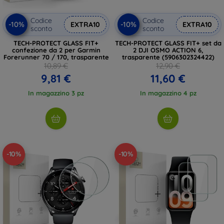
Codice
Codice
-10%
-10%
EXTRA10
EXTRA10
sconto
sconto
TECH-PROTECT GLASS FIT+
TECH-PROTECT GLASS FIT+ set da
confezione da 2 per Garmin
2 DJI OSMO ACTION 6,
Forerunner 70 / 170, trasparente
trasparente (5906302324422)
10,89 €
12,90 €
9,81 €
11,60 €
In magazzino 3 pz
In magazzino 4 pz
-10%
-10%