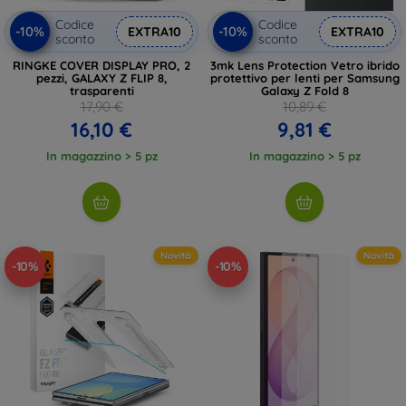
Codice
Codice
-10%
-10%
EXTRA10
EXTRA10
sconto
sconto
RINGKE COVER DISPLAY PRO, 2
3mk Lens Protection Vetro ibrido
pezzi, GALAXY Z FLIP 8,
protettivo per lenti per Samsung
trasparenti
Galaxy Z Fold 8
17,90 €
10,89 €
16,10 €
9,81 €
In magazzino > 5 pz
In magazzino > 5 pz
Novità
Novità
-10%
-10%