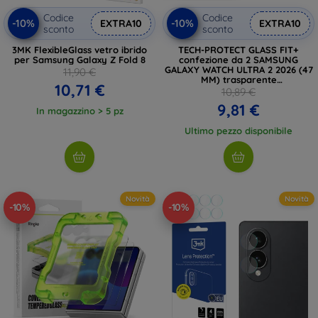
Codice
Codice
-10%
-10%
EXTRA10
EXTRA10
sconto
sconto
3MK FlexibleGlass vetro ibrido
TECH-PROTECT GLASS FIT+
per Samsung Galaxy Z Fold 8
confezione da 2 SAMSUNG
GALAXY WATCH ULTRA 2 2026 (47
11,90 €
MM) trasparente
10,71 €
(5906302324668)
10,89 €
9,81 €
In magazzino > 5 pz
Ultimo pezzo disponibile
Novità
Novità
-10%
-10%