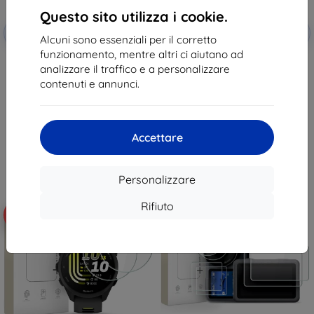
Questo sito utilizza i cookie.
Codice
Codice
-10%
-10%
EXTRA10
EXTRA10
sconto
sconto
Alcuni sono essenziali per il corretto
funzionamento, mentre altri ci aiutano ad
Tactical Glass Shield 5D per
Vetro protettivo Tactical Glass
analizzare il traffico e a personalizzare
Samsung Galaxy Z Flip 8, nero,
per Xiaomi Pad 7/8/8 Pro,
esterno, 57983130475
trasparente (57983130431)
contenuti e annunci.
11,90 €
14,90 €
10,71 €
13,41 €
In magazzino > 5 pz
In magazzino > 5 pz
Accettare
Personalizzare
Rifiuto
-10%
-10%