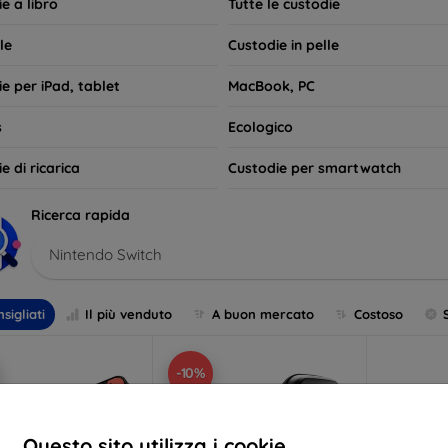
e a libro
Tutte le custodie
le
Custodie in pelle
e per iPad, tablet
MacBook, PC
s
Ecologico
e di ricarica
Custodie per smartwatch
Ricerca rapida
Nintendo Switch
sigliati
Il più venduto
A buon mercato
Costoso
-10%
Questo sito utilizza i cookie.