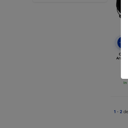
-10
Cust
Armor
In
1
-
2
de