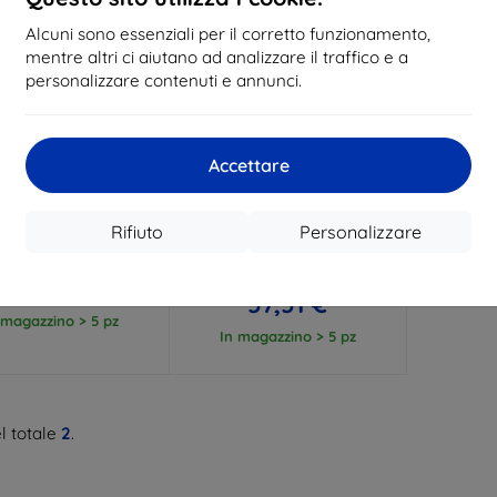
Alcuni sono essenziali per il corretto funzionamento,
mentre altri ci aiutano ad analizzare il traffico e a
personalizzare contenuti e annunci.
Codice
Codice
Accettare
%
-10%
EXTRA10
EXTRA10
sconto
sconto
odia Spigen Rugged
Spigen Rugged Armor Pro
 per Nintendo Switch
custodia, nera - Nintendo
Rifiuto
Personalizzare
(ACS01228)
Switch/Switch OLED
(AFA04021)
37,91 €
63,90 €
34,11 €
57,51 €
 magazzino > 5 pz
In magazzino > 5 pz
l totale
2
.