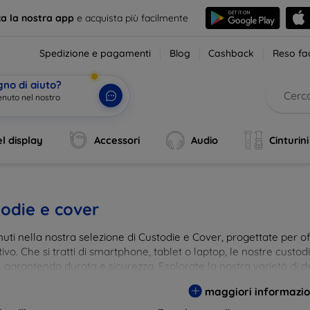
ca la nostra app
e acquista più facilmente
Spedizione e pagamenti
Blog
Cashback
Reso fac
gno di aiuto?
enuto nel nostro
l display
Accessori
Audio
Cinturini
odie e cover
ti nella nostra selezione di Custodie e Cover, progettate per off
tivo. Che si tratti di smartphone, tablet o laptop, le nostre custo
, garantendo durata e sicurezza. Esplorate la nostra varietà di de
a e gusto. Proteggete il vostro dispositivo con le nostre soluzioni
maggiori informazio