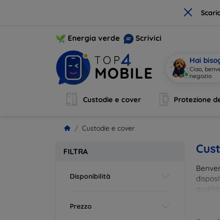
×
Scari
Energia verde
Scrivici
Hai biso
Ciao, benv
negozio
|
Custodie e cover
Protezione de
Custodie e cover
Cust
FILTRA
Benvenu
Disponibilità
disposi
qualità
esigenz
Prezzo