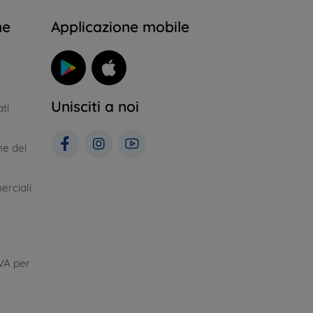
ne
Applicazione mobile
Unisciti a noi
ti
ne dei
erciali
VA per