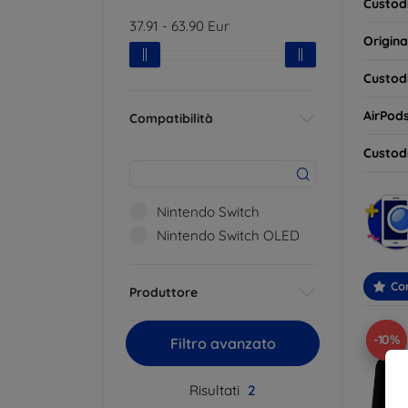
Custodi
37.91
-
63.90
Eur
Origina
Custodi
AirPod
Compatibilità
Custodi
Nintendo Switch
Nintendo Switch OLED
Con
Produttore
-10%
Filtro avanzato
Risultati
2