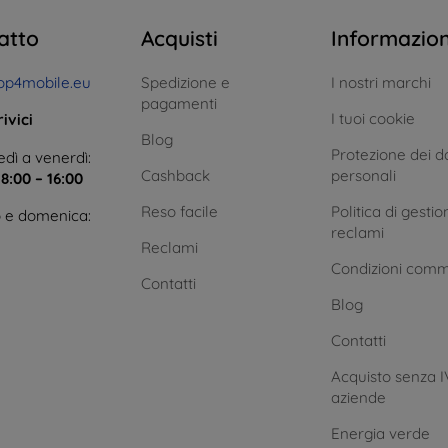
atto
Acquisti
Informazio
op4mobile.eu
Spedizione e
I nostri marchi
pagamenti
I tuoi cookie
ivici
Blog
Protezione dei da
dì a venerdì:
Cashback
personali
e
8:00 – 16:00
Reso facile
Politica di gestio
 e domenica:
reclami
Reclami
Condizioni comm
Contatti
Blog
Contatti
Acquisto senza I
aziende
Energia verde