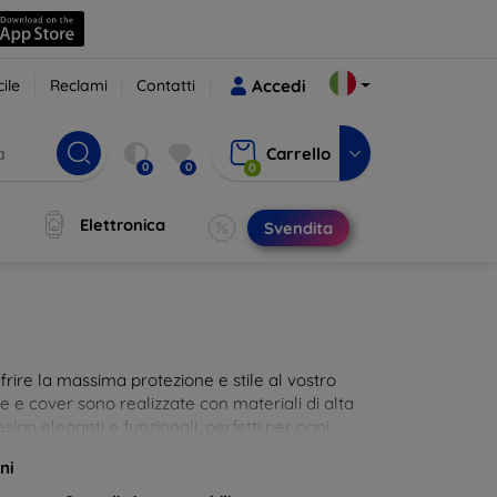
ile
Reclami
Contatti
Accedi
Carrello
0
0
0
Elettronica
Svendita
rire la massima protezione e stile al vostro
die e cover sono realizzate con materiali di alta
sign eleganti e funzionali, perfetti per ogni
 innovative e chic!
ni