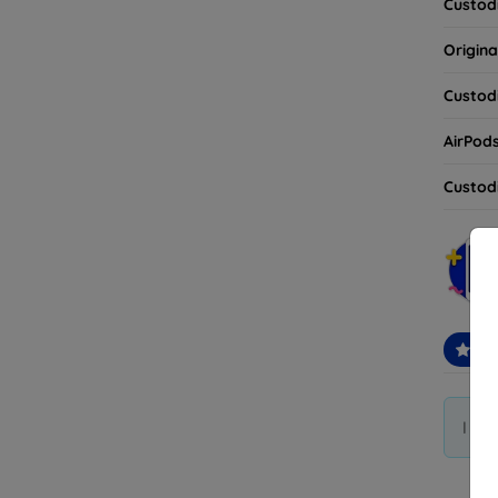
Custodi
Origina
Custodi
AirPod
Custodi
Con
I di