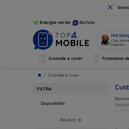
×
Scari
Energia verde
Scrivici
Hai biso
Ciao, benv
negozio
|
Custodie e cover
Protezione de
Custodie e cover
Cust
FILTRA
Benvenu
Disponibilità
disposi
qualità
esigenz
Risultati
0