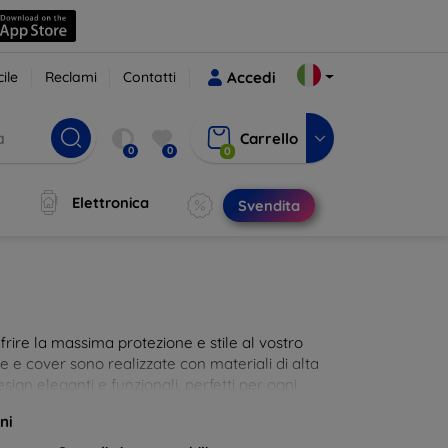
ile
Reclami
Contatti
Accedi
Carrello
0
0
0
Elettronica
Svendita
rire la massima protezione e stile al vostro
die e cover sono realizzate con materiali di alta
sign eleganti e funzionali, perfetti per ogni
 innovative e chic!
ni