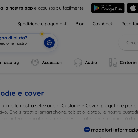
ca la nostra app
e acquista più facilmente
Spedizione e pagamenti
Blog
Cashback
Reso fac
gno di aiuto?
enuto nel nostro
l display
Accessori
Audio
Cinturini
odie e cover
ti nella nostra selezione di Custodie e Cover, progettate per off
tivo. Che si tratti di smartphone, tablet o laptop, le nostre custo
, garantendo durata e sicurezza. Esplorate la nostra varietà di de
a e gusto. Proteggete il vostro dispositivo con le nostre soluzioni
maggiori informazio