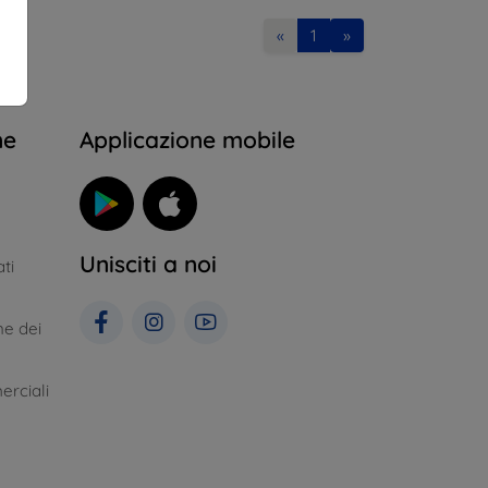
«
1
»
ne
Applicazione mobile
Unisciti a noi
ti
ne dei
erciali