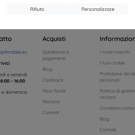
Rifiuto
Personalizzare
l totale
0
.
atto
Acquisti
Informazio
op4mobile.eu
Spedizione e
I nostri marchi
pagamenti
I tuoi cookie
ivici
Blog
Protezione dei da
dì a venerdì:
Cashback
personali
e
8:00 – 16:00
Reso facile
Politica di gestio
 e domenica:
reclami
Reclami
Condizioni comm
Contatti
Blog
Contatti