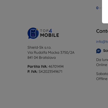
0
-
0
de
Cont
info@t
Shield-Sk s.r.o.
Scr
Via Rudolfa Mocka 3750/2A
841 04 Bratislava
Da lune
Onlin
Partita IVA:
46701494
P. IVA:
SK2023549671
Sabato
Offline