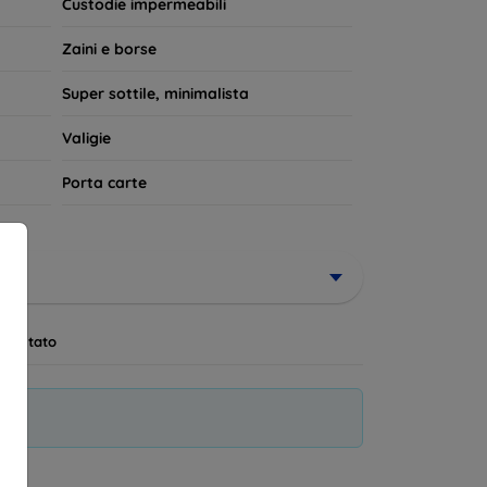
Custodie impermeabili
Zaini e borse
Super sottile, minimalista
Valigie
Porta carte
Scontato