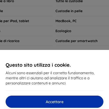
e a libro
Tutte le custodie
le
Custodie in pelle
e per iPad, tablet
MacBook, PC
s
Ecologico
e di ricarica
Custodie per smartwatch
Ricerca rapida
Samsung Galaxy M31
Questo sito utilizza i cookie.
Alcuni sono essenziali per il corretto funzionamento,
sigliati
Il più venduto
A buon mercato
Costoso
mentre altri ci aiutano ad analizzare il traffico e a
personalizzare contenuti e annunci.
d not find any active products.
Accettare