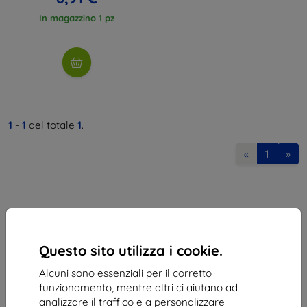
In magazzino 1 pz
1
-
1
del totale
1
.
«
1
»
Questo sito utilizza i cookie.
Shield-Sk s.r.o.
Alcuni sono essenziali per il corretto
Via Rudolfa Mocka 3750/2A
funzionamento, mentre altri ci aiutano ad
841 04 Bratislava
analizzare il traffico e a personalizzare