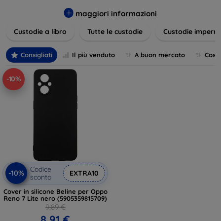
varietà di design eleganti e funzionali, perfetti per ogni
esigenza e gusto. Proteggete il vostro dispositivo con le
maggiori informazioni
nostre soluzioni innovative e chic!
Custodie a libro
Tutte le custodie
Custodie imperme
Consigliati
Il più venduto
A buon mercato
Cost
-10%
Codice
-10%
EXTRA10
sconto
Cover in silicone Beline per Oppo
Reno 7 Lite nero (5905359815709)
9,89 €
8,91 €