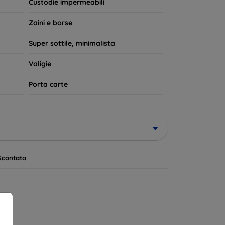
Custodie impermeabili
Zaini e borse
Super sottile, minimalista
Valigie
Porta carte
Scontato