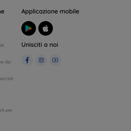
ne
Applicazione mobile
Unisciti a noi
ti
ne dei
erciali
VA per