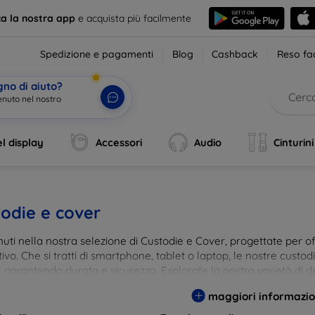
ca la nostra app
e acquista più facilmente
Spedizione e pagamenti
Blog
Cashback
Reso fac
gno di aiuto?
enuto nel nostro
l display
Accessori
Audio
Cinturini
odie e cover
ti nella nostra selezione di Custodie e Cover, progettate per off
tivo. Che si tratti di smartphone, tablet o laptop, le nostre custo
, garantendo durata e sicurezza. Esplorate la nostra varietà di de
a e gusto. Proteggete il vostro dispositivo con le nostre soluzioni
maggiori informazio