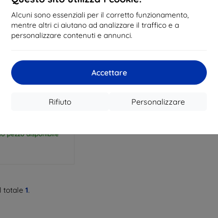
Alcuni sono essenziali per il corretto funzionamento,
mentre altri ci aiutano ad analizzare il traffico e a
personalizzare contenuti e annunci.
Codice
Accettare
%
EXTRA10
sconto
ia in silicone Beline
11 Pro / 11 Pro+ nera
Rifiuto
Personalizzare
10,89 €
4,42 €
mo pezzo disponibile
 totale
1
.