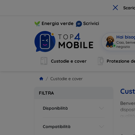
×
Scari
Energia verde
Scrivici
Hai biso
Ciao, benv
negozio
|
Custodie e cover
Protezione de
Custodie e cover
Cust
FILTRA
Benvenu
Disponibilità
disposi
qualità
esigenz
Compatibilità