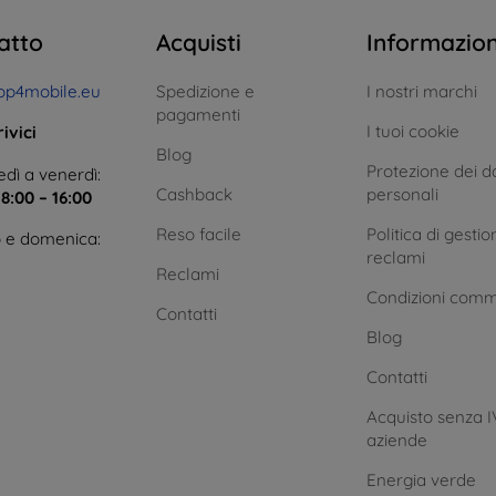
atto
Acquisti
Informazio
op4mobile.eu
Spedizione e
I nostri marchi
pagamenti
I tuoi cookie
ivici
Blog
Protezione dei da
dì a venerdì:
Cashback
personali
e
8:00 – 16:00
Reso facile
Politica di gestio
 e domenica:
reclami
Reclami
Condizioni comm
Contatti
Blog
Contatti
Acquisto senza I
aziende
Energia verde