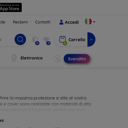
ile
Reclami
Contatti
Accedi
Carrello
0
0
0
Elettronica
Svendita
rire la massima protezione e stile al vostro
die e cover sono realizzate con materiali di alta
sign eleganti e funzionali, perfetti per ogni
 innovative e chic!
ni