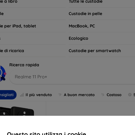
e a libro
Tutte le custodie
le
Custodie in pelle
e per iPad, tablet
MacBook, PC
s
Ecologico
e di ricarica
Custodie per smartwatch
Ricerca rapida
Realme 11 Pro+
sigliati
Il più venduto
A buon mercato
Costoso
Questo sito utilizza i cookie.