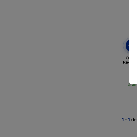
-10
Custod
Realme 
Ulti
1
-
1
del