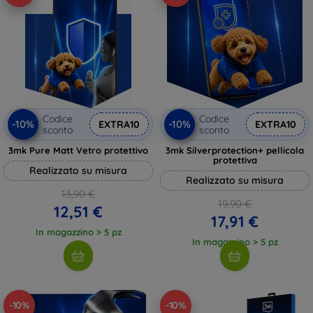
Codice
Codice
-10%
-10%
EXTRA10
EXTRA10
sconto
sconto
3mk Pure Matt Vetro protettivo
3mk Silverprotection+ pellicola
protettiva
Realizzato su misura
Realizzato su misura
13,90 €
19,90 €
12,51 €
17,91 €
In magazzino > 5 pz
In magazzino > 5 pz
-10%
-10%