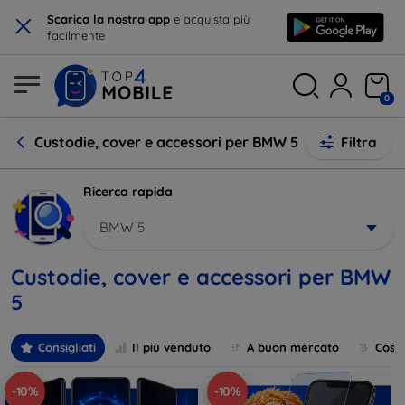
×
Scarica la nostra app
e acquista più
facilmente
0
Custodie, cover e accessori per BMW 5
Filtra
Ricerca rapida
BMW 5
Custodie, cover e accessori per BMW
5
Consigliati
Il più venduto
A buon mercato
Cost
-10%
-10%