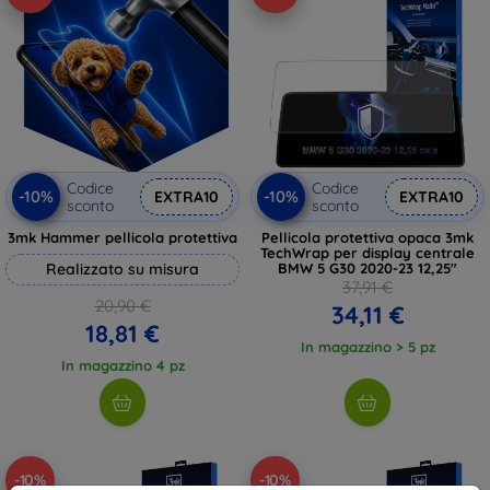
Codice
Codice
-10%
-10%
EXTRA10
EXTRA10
sconto
sconto
3mk Hammer pellicola protettiva
Pellicola protettiva opaca 3mk
TechWrap per display centrale
Realizzato su misura
BMW 5 G30 2020-23 12,25"
37,91 €
20,90 €
34,11 €
18,81 €
In magazzino > 5 pz
In magazzino 4 pz
-10%
-10%