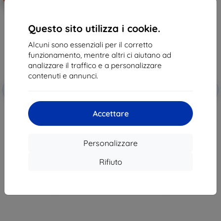
Questo sito utilizza i cookie.
Alcuni sono essenziali per il corretto
funzionamento, mentre altri ci aiutano ad
analizzare il traffico e a personalizzare
contenuti e annunci.
Codice
Codice
-10%
-10%
EXTRA10
EXTRA10
sconto
sconto
3mk TechWrap Pellicola
3mk TechWrap Matte Pellicola
Accettare
Protettiva Opaca per Display
protettiva opaca per display
Centrale BMW 5 G30 2016-20
centrale BMW 5 G30 2017-20 8,8"
10,25"
36,91 €
36,91 €
33,22 €
Personalizzare
33,22 €
In magazzino > 5 pz
Rifiuto
In magazzino > 5 pz