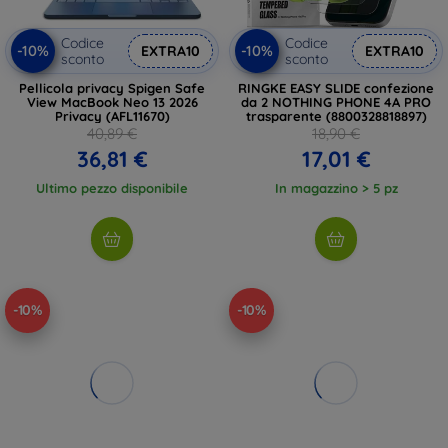
Codice
Codice
-10%
-10%
EXTRA10
EXTRA10
sconto
sconto
Pellicola privacy Spigen Safe
RINGKE EASY SLIDE confezione
View MacBook Neo 13 2026
da 2 NOTHING PHONE 4A PRO
Privacy (AFL11670)
trasparente (8800328818897)
40,89 €
18,90 €
36,81 €
17,01 €
Ultimo pezzo disponibile
In magazzino > 5 pz
-10%
-10%