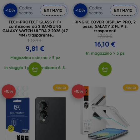
Codice
Codice
-10%
-10%
EXTRA10
EXTRA10
sconto
sconto
TECH-PROTECT GLASS FIT+
RINGKE COVER DISPLAY PRO, 2
confezione da 2 SAMSUNG
pezzi, GALAXY Z FLIP 8,
GALAXY WATCH ULTRA 2 2026 (47
trasparenti
MM) trasparente
17,90 €
(5906302324668)
10,89 €
16,10 €
9,81 €
In magazzino > 5 pz
Magazzino esterno > 5 pz
in viaggio 1 pz, attendiamo 6. 8.
2026
Novità
Novità
-10%
-10%