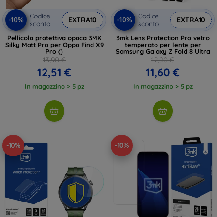
Codice
Codice
-10%
-10%
EXTRA10
EXTRA10
sconto
sconto
Pellicola protettiva opaca 3MK
3mk Lens Protection Pro vetro
Silky Matt Pro per Oppo Find X9
temperato per lente per
Pro ()
Samsung Galaxy Z Fold 8 Ultra
13,90 €
12,90 €
12,51 €
11,60 €
In magazzino > 5 pz
In magazzino > 5 pz
-10%
-10%