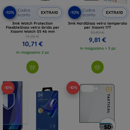
Codice
Codice
-10%
-10%
EXTRA10
EXTRA10
sconto
sconto
3mk Watch Protection
3mk HardGlass vetro temperato
FlexibleGlass vetro ibrido per
per Xiaomi 17T
Xiaomi Watch S5 46 mm
10,89 €
11,90 €
9,81 €
10,71 €
In magazzino > 5 pz
In magazzino 2 pz
-10%
-10%