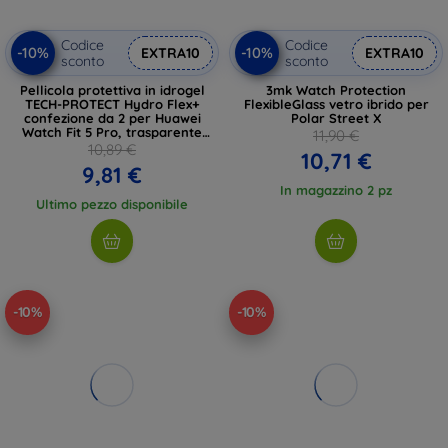
Codice
Codice
-10%
-10%
EXTRA10
EXTRA10
sconto
sconto
Pellicola protettiva in idrogel
3mk Watch Protection
TECH-PROTECT Hydro Flex+
FlexibleGlass vetro ibrido per
confezione da 2 per Huawei
Polar Street X
Watch Fit 5 Pro, trasparente
11,90 €
(5906302323852)
10,89 €
10,71 €
9,81 €
In magazzino 2 pz
Ultimo pezzo disponibile
-10%
-10%