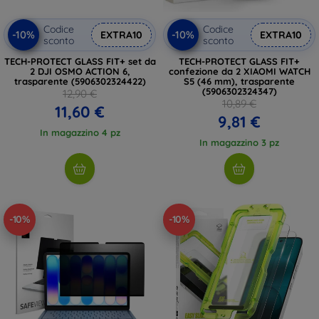
Codice
Codice
-10%
-10%
EXTRA10
EXTRA10
sconto
sconto
TECH-PROTECT GLASS FIT+ set da
TECH-PROTECT GLASS FIT+
2 DJI OSMO ACTION 6,
confezione da 2 XIAOMI WATCH
trasparente (5906302324422)
S5 (46 mm), trasparente
(5906302324347)
12,90 €
10,89 €
11,60 €
9,81 €
In magazzino 4 pz
In magazzino 3 pz
-10%
-10%