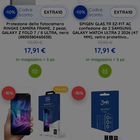
Codice
Codice
-10%
-10%
EXTRA10
EXTRA10
sconto
sconto
Protezione della fotocamera
SPIGEN GLAS.TR EZ-FIT AC
RINGKE CAMERA FRAME, 2 pezzi,
confezione da 2 SAMSUNG
GALAXY Z FOLD 7 / 8 ULTRA, nera
GALAXY WATCH ULTRA 2 2026 (47
(8800380460638)
MM), vetro protettivo
trasparente
19,90 €
19,90 €
17,91 €
17,91 €
In magazzino > 5 pz
In magazzino > 5 pz
Novità
-10%
-10%