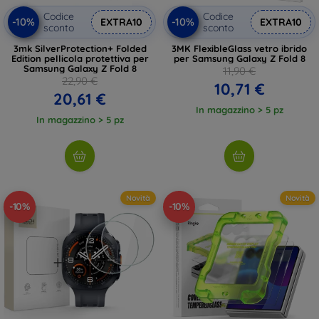
Codice
Codice
-10%
-10%
EXTRA10
EXTRA10
sconto
sconto
3mk SilverProtection+ Folded
3MK FlexibleGlass vetro ibrido
Edition pellicola protettiva per
per Samsung Galaxy Z Fold 8
Samsung Galaxy Z Fold 8
11,90 €
22,90 €
10,71 €
20,61 €
In magazzino > 5 pz
In magazzino > 5 pz
Novità
Novità
-10%
-10%