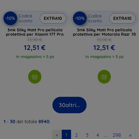
Codice
Codice
-10%
-10%
EXTRA10
EXTRA10
sconto
sconto
3mk Silky Matt Pro pellicola
3mk Silky Matt Pro pellicola
protettiva per Xiaomi 17T Pro
protettiva per Motorola Razr 70
13,90 €
13,90 €
12,51 €
12,51 €
In magazzino > 5 pz
In magazzino > 5 pz
30
altri...
1
-
30
del totale
8940
.
2
3
4
298
»
«
1
…