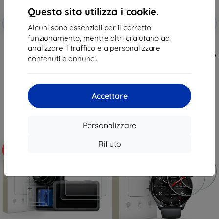
Questo sito utilizza i cookie.
Codice
Codice
-10%
-10%
EXTRA10
EXTRA10
sconto
sconto
Alcuni sono essenziali per il corretto
funzionamento, mentre altri ci aiutano ad
Vetro protettivo Tactical Glass
TECH-PROTECT GLASS FIT+
analizzare il traffico e a personalizzare
per Xiaomi Pad 7/8/8 Pro,
confezione da 2 per Garmin
trasparente (57983130431)
Forerunner 70 / 170, trasparente
contenuti e annunci.
14,90 €
10,89 €
13,41 €
9,81 €
In magazzino > 5 pz
In magazzino 3 pz
Accettare
Personalizzare
Rifiuto
-10%
-10%