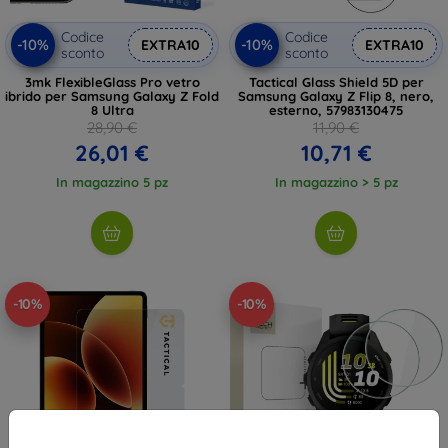
Codice
Codice
-10%
-10%
EXTRA10
EXTRA10
sconto
sconto
3mk FlexibleGlass Pro vetro
Tactical Glass Shield 5D per
ibrido per Samsung Galaxy Z Fold
Samsung Galaxy Z Flip 8, nero,
8 Ultra
esterno, 57983130475
28,90 €
11,90 €
26,01 €
10,71 €
In magazzino 5 pz
In magazzino > 5 pz
-10%
-10%