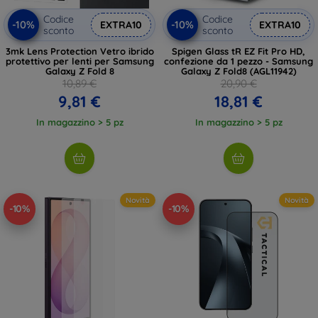
Codice
Codice
-10%
-10%
EXTRA10
EXTRA10
sconto
sconto
3mk Lens Protection Vetro ibrido
Spigen Glass tR EZ Fit Pro HD,
protettivo per lenti per Samsung
confezione da 1 pezzo - Samsung
Galaxy Z Fold 8
Galaxy Z Fold8 (AGL11942)
10,89 €
20,90 €
9,81 €
18,81 €
In magazzino > 5 pz
In magazzino > 5 pz
Novità
Novità
-10%
-10%