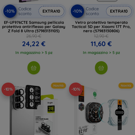
Codice
Codice
-10%
-10%
EXTRA10
EXTRA10
sconto
sconto
EF-UF976CTE Samsung pellicola
Vetro protettivo temperato
protettiva antiriflesso per Galaxy
Tactical 5D per Xiaomi 17T Pro,
Z Fold 8 Ultra (57983131105)
nero (57983130806)
26,90 €
12,90 €
24,22 €
11,60 €
In magazzino > 5 pz
In magazzino > 5 pz
Novità
Novità
-10%
-10%