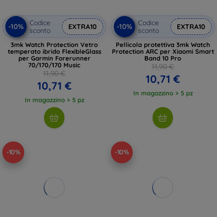
Codice
Codice
-10%
-10%
EXTRA10
EXTRA10
sconto
sconto
3mk Watch Protection Vetro
Pellicola protettiva 3mk Watch
temperato ibrido FlexibleGlass
Protection ARC per Xiaomi Smart
per Garmin Forerunner
Band 10 Pro
70/170/170 Music
11,90 €
11,90 €
10,71 €
10,71 €
In magazzino > 5 pz
In magazzino > 5 pz
-10%
-10%