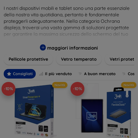
I nostri dispositivi mobili e tablet sono una parte essenziale
della nostra vita quotidiana, pertanto è fondamentale
proteggerli adeguatamente. Nella categoria Ochrana
displeja, troverai una vasta gamma di soluzioni progettate
per garantire la massima sicurezza dello schermo del tuo
dispositivo. I nostri prodotti includono protezioni in vetro
temperato, pellicole protettive e custodie con protezione
maggiori informazioni
integrata, tutte pensate per adattarsi perfettamente ai vari
Pellicole protettive
Vetro temperato
Vetri protett
modelli di smartphone e tablet. Le protezioni per display
offrono una resistenza straordinaria contro graffi, urti e
impronte, mantenendo allo stesso tempo la trasparenza e
Consigliati
Il più venduto
A buon mercato
Cost
la sensibilità al tocco dello schermo. Scegli la protezione
Novità
Novità
ideale per le tue esigenze e mantieni il tuo dispositivo come
-10%
-10%
nuovo più a lungo.