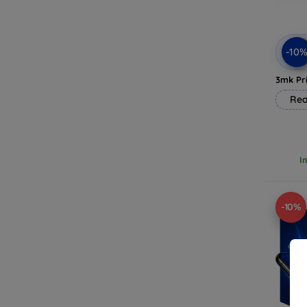
-10
3mk Pri
Rea
I
-10%