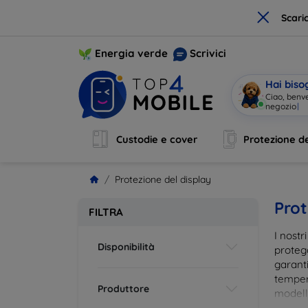
×
Scari
Energia verde
Scrivici
Hai biso
Ciao, benv
Custodie e cover
Protezione de
Protezione del display
Prot
FILTRA
I nostr
Disponibilità
proteg
garanti
tempera
Produttore
modelli
impron