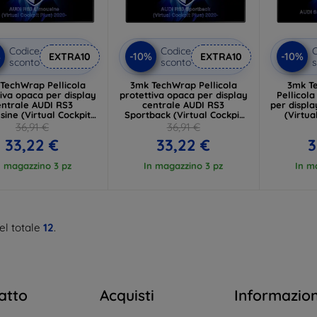
Codice
Codice
C
%
-10%
-10%
EXTRA10
EXTRA10
sconto
sconto
s
TechWrap Pellicola
3mk TechWrap Pellicola
3mk T
tiva opaca per display
protettiva opaca per display
Pellicola
entrale AUDI RS3
centrale AUDI RS3
per displa
sine (Virtual Cockpit
Sportback (Virtual Cockpit
(Virtua
Plus) 2020-
Plus) 2020-
36,91 €
36,91 €
33,22 €
33,22 €
3
n magazzino 3 pz
In magazzino 3 pz
In m
el totale
12
.
atto
Acquisti
Informazio