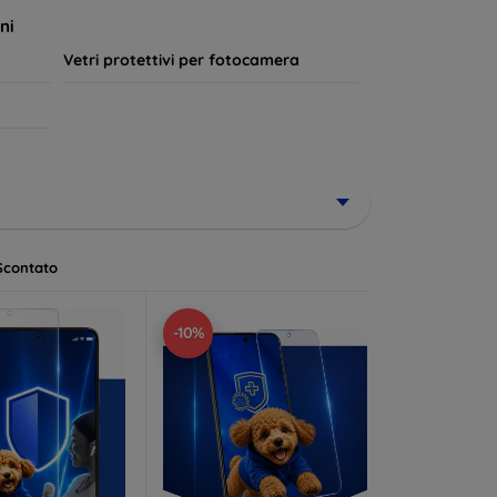
a lungo.
ni
Vetri protettivi per fotocamera
Scontato
-10%