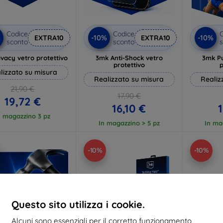
Codice
Codice
C
%
-10%
-10%
EXTRA10
EXTRA10
sconto
sconto
s
vacy vetro protettivo
3mk Anti-Shock vetro
3mk P
protettivo
p
lizzato su misura
Realizzato su misura
Realiz
21,90 €
17,90 €
19,72 €
16,10 €
1
n magazzino 3 pz
In magazzino > 5 pz
In ma
-10%
-10%
Questo sito utilizza i cookie.
Alcuni sono essenziali per il corretto funzionamento,