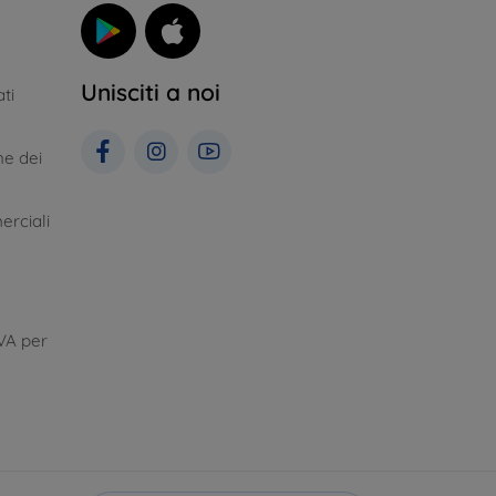
Unisciti a noi
ti
ne dei
erciali
VA per