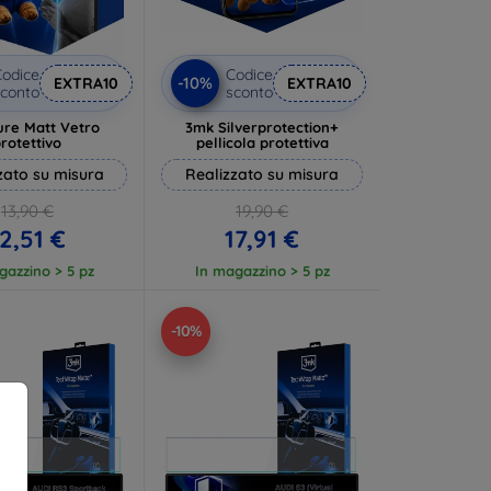
odice
Codice
-10%
EXTRA10
EXTRA10
conto
sconto
ure Matt Vetro
3mk Silverprotection+
rotettivo
pellicola protettiva
zato su misura
Realizzato su misura
13,90 €
19,90 €
2,51 €
17,91 €
gazzino > 5 pz
In magazzino > 5 pz
-10%