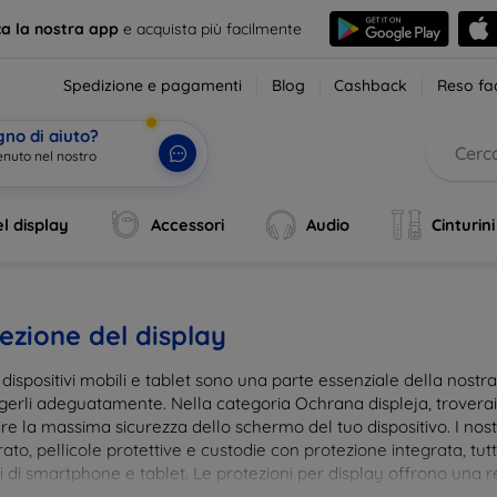
ca la nostra app
e acquista più facilmente
Spedizione e pagamenti
Blog
Cashback
Reso fac
gno di aiuto?
enuto nel nostro ne
|
l display
Accessori
Audio
Cinturini
ezione del display
i dispositivi mobili e tablet sono una parte essenziale della nost
gerli adeguatamente. Nella categoria Ochrana displeja, trovera
re la massima sicurezza dello schermo del tuo dispositivo. I nostr
to, pellicole protettive e custodie con protezione integrata, tut
 di smartphone e tablet. Le protezioni per display offrono una res
te, mantenendo allo stesso tempo la trasparenza e la sensibilità