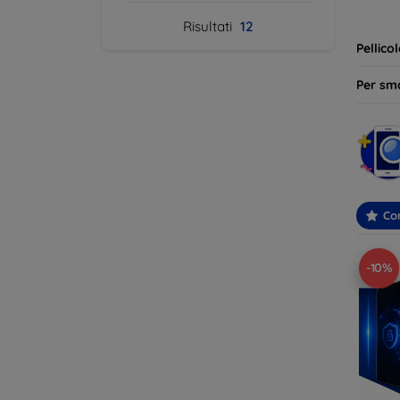
ideale 
Risultati
12
Pellico
Per sm
Con
-10%