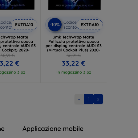
odice
Codice
-10%
EXTRA10
EXTRA10
conto
sconto
echWrap Matte
3mk TechWrap Matte
 protettiva opaca
Pellicola protettiva opaca
y centrale AUDI S3
per display centrale AUDI S3
l Cockpit) 2020-
(Virtual Cockpit Plus) 2020-
36,91 €
36,91 €
3,22 €
33,22 €
agazzino 3 pz
In magazzino 3 pz
«
1
»
ne
Applicazione mobile