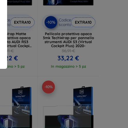
odice
Codice
-10%
EXTRA10
EXTRA10
conto
sconto
echWrap Matte
Pellicola protettiva opaca
 protettiva opaca
3mk TechWrap per pannello
scotto AUDI RS3
strumenti AUDI S3 (Virtual
 (Virtual Cockpit
Cockpit Plus) 2020-
lus) 2020-
36,91 €
36,91 €
3,22 €
33,22 €
gazzino > 5 pz
In magazzino > 5 pz
-10%