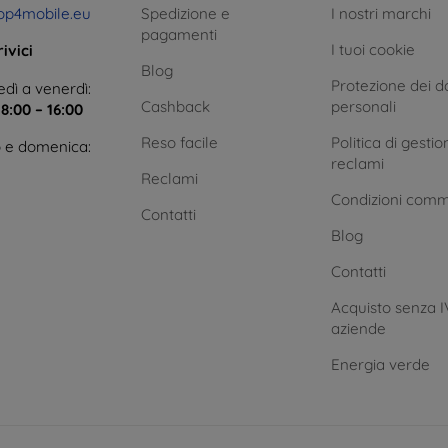
op4mobile.eu
Spedizione e
I nostri marchi
pagamenti
I tuoi cookie
ivici
Blog
Protezione dei da
dì a venerdì:
Cashback
personali
e
8:00 – 16:00
Reso facile
Politica di gestio
 e domenica:
reclami
Reclami
Condizioni comm
Contatti
Blog
Contatti
Acquisto senza I
aziende
Energia verde