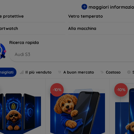
per le tue esigenze e mantieni il tuo dispositivo come nuovo più 
maggiori informazio
le protettive
Vetro temperato
artwatch
Alla macchina
Ricerca rapida
Audi S3
sigliati
Il più venduto
A buon mercato
Costoso
-10%
-10%