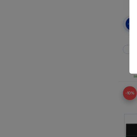
-10
3mk
Rea
I
-10%