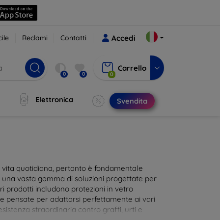
ile
Reclami
Contatti
Accedi
Carrello
0
0
0
Elettronica
Svendita
ra vita quotidiana, pertanto è fondamentale
i una vasta gamma di soluzioni progettate per
i prodotti includono protezioni in vetro
te pensate per adattarsi perfettamente ai vari
istenza straordinaria contro graffi, urti e
 al tocco dello schermo. Scegli la protezione