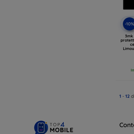
-10
3mk 
protet
c
Limou
I
1
-
12
d
Cont