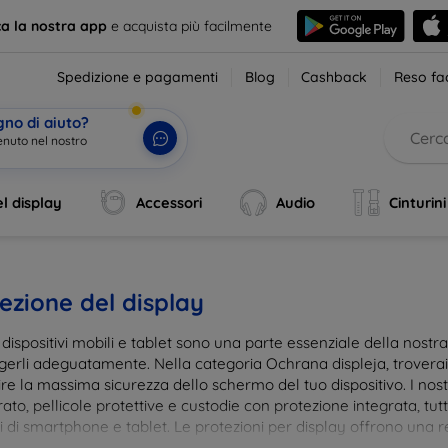
ca la nostra app
e acquista più facilmente
Spedizione e pagamenti
Blog
Cashback
Reso fac
gno di aiuto?
enuto nel nos
|
l display
Accessori
Audio
Cinturini
ezione del display
i dispositivi mobili e tablet sono una parte essenziale della nost
gerli adeguatamente. Nella categoria Ochrana displeja, trovera
re la massima sicurezza dello schermo del tuo dispositivo. I nostr
to, pellicole protettive e custodie con protezione integrata, tut
 di smartphone e tablet. Le protezioni per display offrono una res
te, mantenendo allo stesso tempo la trasparenza e la sensibilità