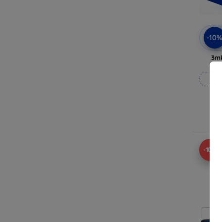
-10
3mk
Rea
In
-10%