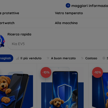
per le tue esigenze e mantieni il tuo dispositivo come nuovo più 
maggiori informazio
le protettive
Vetro temperato
artwatch
Alla macchina
Ricerca rapida
Kia EV5
sigliati
Il più venduto
A buon mercato
Costoso
-10%
-10%