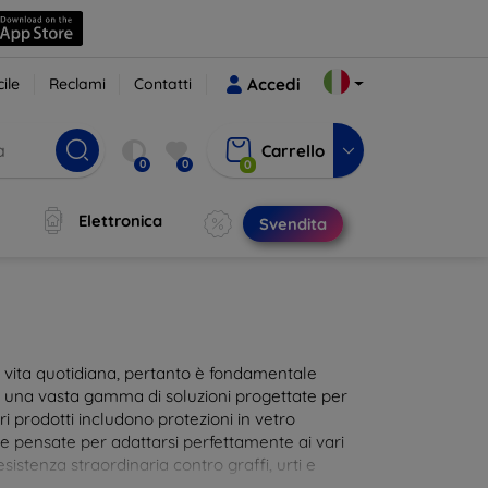
ile
Reclami
Contatti
Accedi
Carrello
0
0
0
Elettronica
Svendita
ra vita quotidiana, pertanto è fondamentale
i una vasta gamma di soluzioni progettate per
i prodotti includono protezioni in vetro
te pensate per adattarsi perfettamente ai vari
istenza straordinaria contro graffi, urti e
 al tocco dello schermo. Scegli la protezione