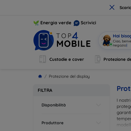
×
Scari
Energia verde
Scrivici
Hai biso
Ciao, benv
Custodie e cover
Protezione de
Protezione del display
Prot
FILTRA
I nostr
Disponibilità
proteg
garanti
tempera
Produttore
modelli
impron