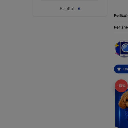
ideale 
Risultati
6
Pellico
Per sm
Con
-10%