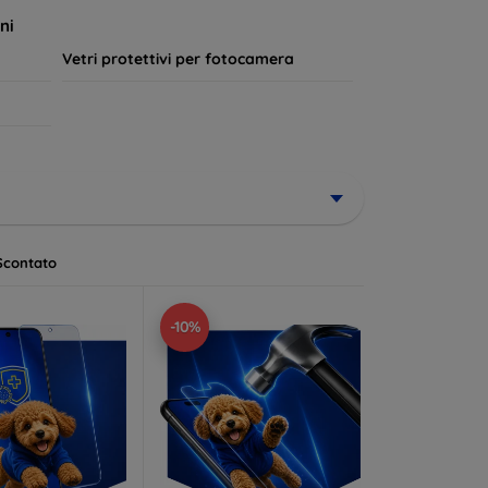
a lungo.
ni
Vetri protettivi per fotocamera
Scontato
-10%