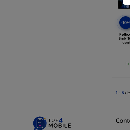
-10
Pelli
3mk T
cent
In
1
-
6
de
Cont