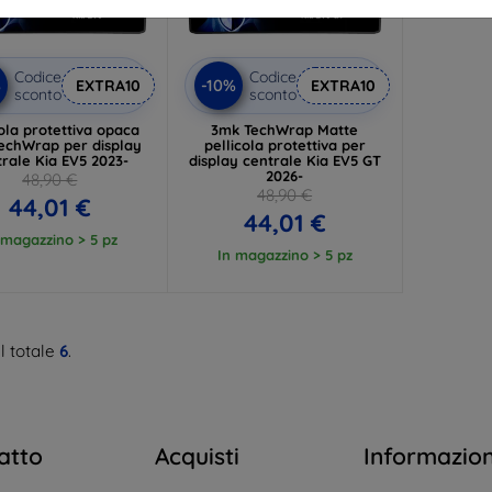
Codice
Codice
%
-10%
EXTRA10
EXTRA10
sconto
sconto
cola protettiva opaca
3mk TechWrap Matte
echWrap per display
pellicola protettiva per
rale Kia EV5 2023-
display centrale Kia EV5 GT
2026-
48,90 €
48,90 €
44,01 €
44,01 €
 magazzino > 5 pz
In magazzino > 5 pz
l totale
6
.
atto
Acquisti
Informazio