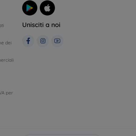
Unisciti a noi
ti
ne dei
erciali
VA per