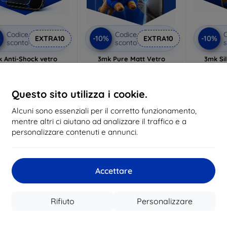
Codice
Codice
C
%
-10%
-10%
EXTRA10
EXTRA10
sconto
sconto
s
 Anti-Shock vetro
3mk Pure Matt Vetro
3mk Si
protettivo
protettivo
pelli
lizzato su misura
Realizzato su misura
Realiz
Questo sito utilizza i cookie.
17,90 €
13,90 €
16,10 €
12,51 €
Alcuni sono essenziali per il corretto funzionamento,
mentre altri ci aiutano ad analizzare il traffico e a
 magazzino > 5 pz
In magazzino > 5 pz
In ma
personalizzare contenuti e annunci.
-10%
Accettare
Rifiuto
Personalizzare