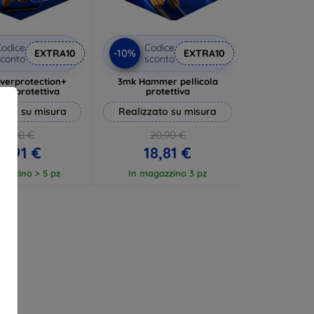
odice
Codice
-10%
EXTRA10
EXTRA10
conto
sconto
lverprotection+
3mk Hammer pellicola
cola protettiva
protettiva
zato su misura
Realizzato su misura
19,90 €
20,90 €
17,91 €
18,81 €
gazzino > 5 pz
In magazzino 3 pz