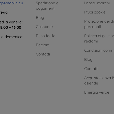
op4mobile.eu
Spedizione e
I nostri marchi
pagamenti
I tuoi cookie
ivici
Blog
Protezione dei da
dì a venerdì:
Cashback
personali
e
8:00 – 16:00
Reso facile
Politica di gestio
 e domenica:
reclami
Reclami
Condizioni comm
Contatti
Blog
Contatti
Acquisto senza I
aziende
Energia verde