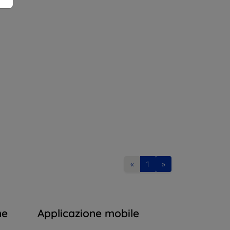
«
1
»
ne
Applicazione mobile