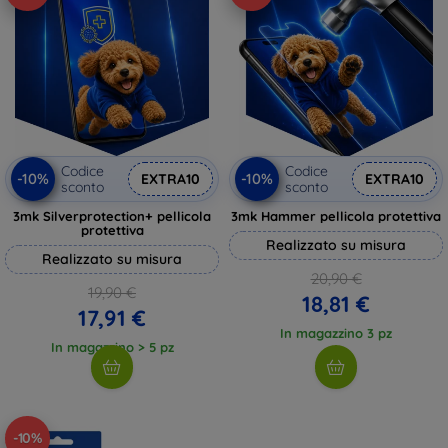
Codice
Codice
-10%
-10%
EXTRA10
EXTRA10
sconto
sconto
3mk Silverprotection+ pellicola
3mk Hammer pellicola protettiva
protettiva
Realizzato su misura
Realizzato su misura
20,90 €
19,90 €
18,81 €
17,91 €
In magazzino 3 pz
In magazzino > 5 pz
-10%