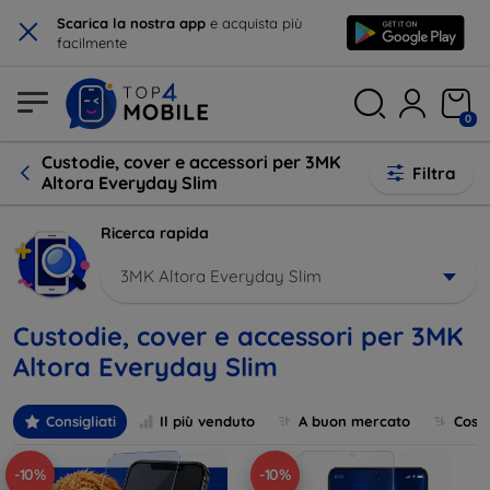
×
Scarica la nostra app
e acquista più
facilmente
0
Custodie, cover e accessori per 3MK
Filtra
Altora Everyday Slim
Ricerca rapida
3MK Altora Everyday Slim
Custodie, cover e accessori per 3MK
Altora Everyday Slim
Consigliati
Il più venduto
A buon mercato
Cost
-10%
-10%