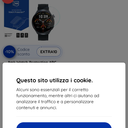
Codice
-10%
EXTRA10
sconto
3mk Watch Protection ARC
Pellicola protettiva per Altora
Everyday Slim
11,90 €
Questo sito utilizza i cookie.
10,71 €
Alcuni sono essenziali per il corretto
In magazzino > 5 pz
funzionamento, mentre altri ci aiutano ad
analizzare il traffico e a personalizzare
contenuti e annunci.