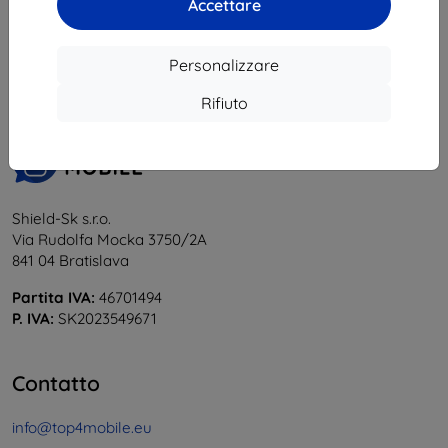
Accettare
1
-
5
del totale
5
.
«
1
»
Personalizzare
Rifiuto
Shield-Sk s.r.o.
Via Rudolfa Mocka 3750/2A
841 04 Bratislava
Partita IVA:
46701494
P. IVA:
SK2023549671
Contatto
info@top4mobile.eu