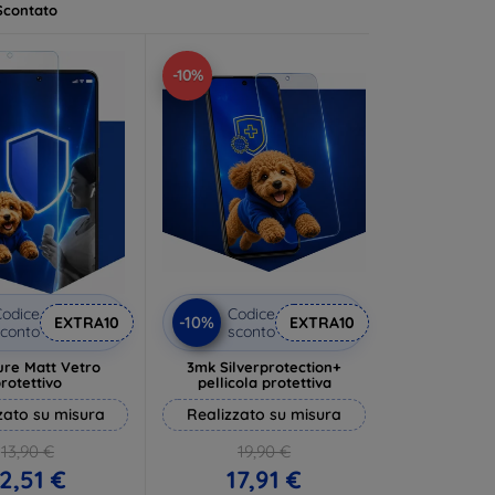
Scontato
-10%
odice
Codice
-10%
EXTRA10
EXTRA10
conto
sconto
ure Matt Vetro
3mk Silverprotection+
rotettivo
pellicola protettiva
zato su misura
Realizzato su misura
13,90 €
19,90 €
2,51 €
17,91 €