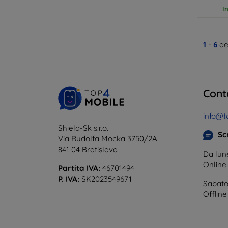
I
1
-
6
de
Cont
info@t
Shield-Sk s.r.o.
Scr
Via Rudolfa Mocka 3750/2A
841 04 Bratislava
Da lune
Onlin
Partita IVA:
46701494
P. IVA:
SK2023549671
Sabato
Offline