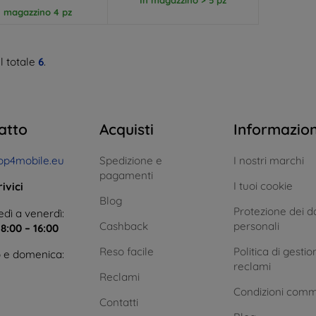
n magazzino 4 pz
l totale
6
.
atto
Acquisti
Informazio
op4mobile.eu
Spedizione e
I nostri marchi
pagamenti
I tuoi cookie
ivici
Blog
Protezione dei da
dì a venerdì:
Cashback
personali
e
8:00 – 16:00
Reso facile
Politica di gestio
 e domenica:
reclami
Reclami
Condizioni comm
Contatti