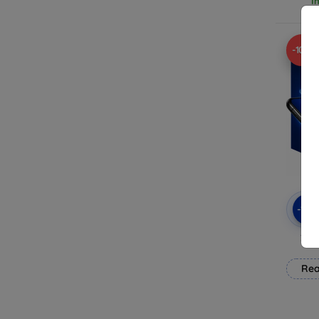
I
-10%
-10
3mk
Rea