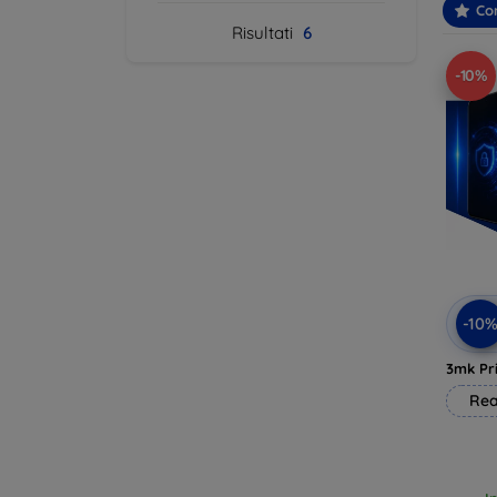
Con
Risultati
6
-10%
-10
3mk Pri
Rea