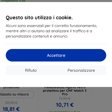
n magazzino 3 pz
In magazzino > 5 pz
In ma
Questo sito utilizza i cookie.
-10%
Alcuni sono essenziali per il corretto funzionamento,
mentre altri ci aiutano ad analizzare il traffico e a
personalizzare contenuti e annunci.
Accettare
Rifiuto
Personalizzare
Codice
Codice
%
-10%
EXTRA10
EXTRA10
sconto
sconto
 Hammer pellicola
3mk Watch Protection
protettiva
FlexibleGlass Hybrid vetro
protettivo per CMF Watch 3
lizzato su misura
Pro
11,90 €
20,90 €
10,71 €
18,81 €
In magazzino > 5 pz