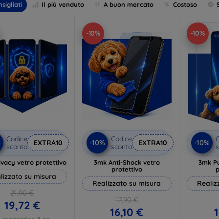
sigliati
Il più venduto
A buon mercato
Costoso
-10%
-10%
Codice
Codice
C
%
-10%
-10%
EXTRA10
EXTRA10
sconto
sconto
s
vacy vetro protettivo
3mk Anti-Shock vetro
3mk P
protettivo
p
lizzato su misura
Realizzato su misura
Realiz
21,90 €
17,90 €
19,72 €
16,10 €
1