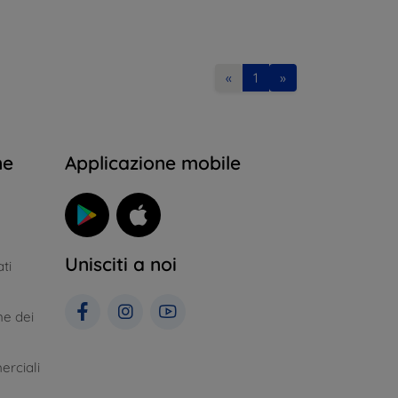
«
1
»
ne
Applicazione mobile
Unisciti a noi
ti
ne dei
erciali