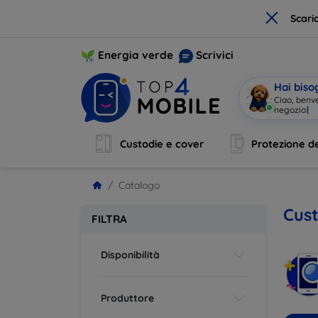
×
Scari
Energia verde
Scrivici
Hai biso
Ciao, benv
negozi
|
Custodie e cover
Protezione de
Catalogo
Cust
FILTRA
Disponibilità
Produttore