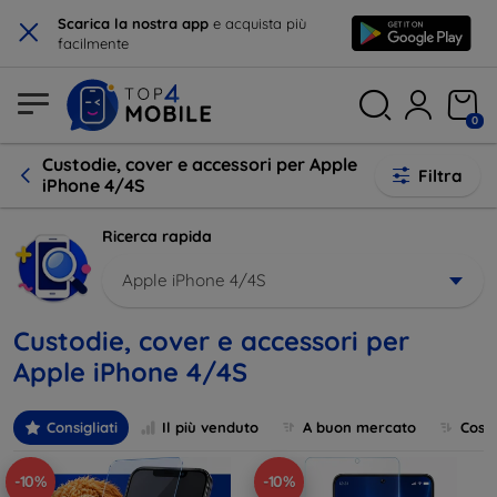
×
Scarica la nostra app
e acquista più
facilmente
0
Custodie, cover e accessori per Apple
Filtra
iPhone 4/4S
Ricerca rapida
Apple iPhone 4/4S
Custodie, cover e accessori per
Apple iPhone 4/4S
Consigliati
Il più venduto
A buon mercato
Cost
-10%
-10%