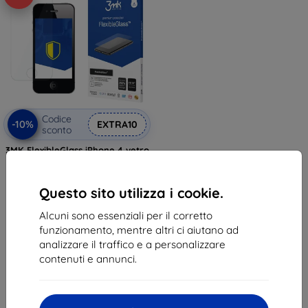
Codice
-10%
EXTRA10
sconto
3MK FlexibleGlass iPhone 4 vetro
ibrido
11,90 €
10,71 €
Questo sito utilizza i cookie.
In magazzino > 5 pz
Alcuni sono essenziali per il corretto
funzionamento, mentre altri ci aiutano ad
analizzare il traffico e a personalizzare
contenuti e annunci.