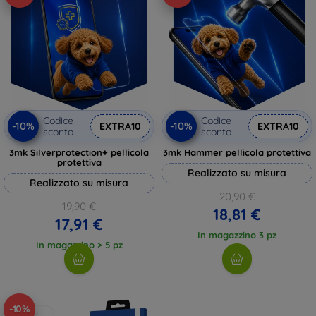
Codice
Codice
-10%
-10%
EXTRA10
EXTRA10
sconto
sconto
3mk Silverprotection+ pellicola
3mk Hammer pellicola protettiva
protettiva
Realizzato su misura
Realizzato su misura
20,90 €
19,90 €
18,81 €
17,91 €
In magazzino 3 pz
In magazzino > 5 pz
-10%