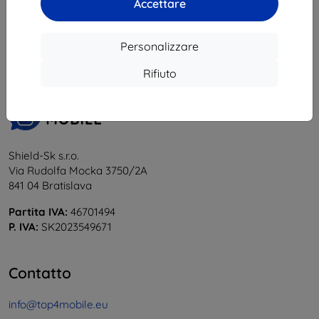
Accettare
1
-
5
del totale
5
.
«
1
»
Personalizzare
Rifiuto
Shield-Sk s.r.o.
Via Rudolfa Mocka 3750/2A
841 04 Bratislava
Partita IVA:
46701494
P. IVA:
SK2023549671
Contatto
info@top4mobile.eu