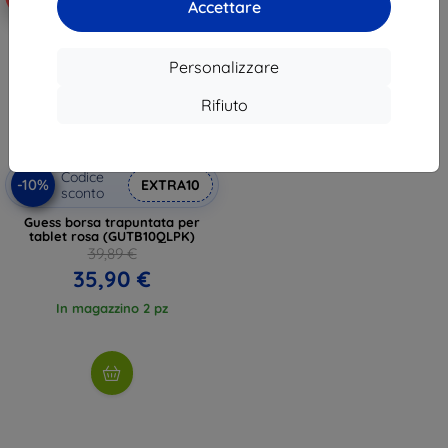
Accettare
Personalizzare
Rifiuto
Codice
-10%
EXTRA10
sconto
Guess borsa trapuntata per
tablet rosa (GUTB10QLPK)
39,89 €
35,90 €
In magazzino 2 pz