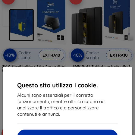
Codice
Codice
-10%
-10%
EXTRA10
EXTRA10
sconto
sconto
3MK FlexibleGlass Lite Apple iPad
3MK Soft Tablet custodia iPad
5 2017 vetro protettivo ibrido Lite
Mini 7,9" 4/5 gen nero
14,90 €
26,90 €
13,41 €
24,22 €
Questo sito utilizza i cookie.
In magazzino > 5 pz
In magazzino > 5 pz
Alcuni sono essenziali per il corretto
funzionamento, mentre altri ci aiutano ad
analizzare il traffico e a personalizzare
contenuti e annunci.
-10%