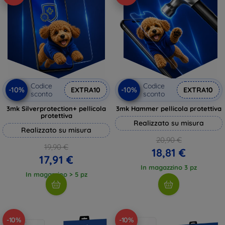
Codice
Codice
-10%
-10%
EXTRA10
EXTRA10
sconto
sconto
3mk Silverprotection+ pellicola
3mk Hammer pellicola protettiva
protettiva
Realizzato su misura
Realizzato su misura
20,90 €
19,90 €
18,81 €
17,91 €
In magazzino 3 pz
In magazzino > 5 pz
-10%
-10%