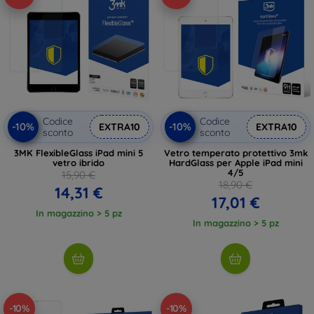
Codice
Codice
-10%
-10%
EXTRA10
EXTRA10
sconto
sconto
3MK FlexibleGlass iPad mini 5
Vetro temperato protettivo 3mk
vetro ibrido
HardGlass per Apple iPad mini
4/5
15,90 €
18,90 €
14,31 €
17,01 €
In magazzino > 5 pz
In magazzino > 5 pz
-10%
-10%