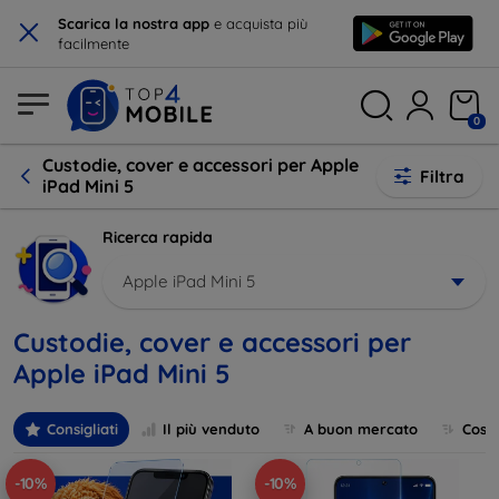
×
Scarica la nostra app
e acquista più
facilmente
0
Custodie, cover e accessori per Apple
Filtra
iPad Mini 5
Ricerca rapida
Apple iPad Mini 5
Custodie, cover e accessori per
Apple iPad Mini 5
Consigliati
Il più venduto
A buon mercato
Cost
-10%
-10%