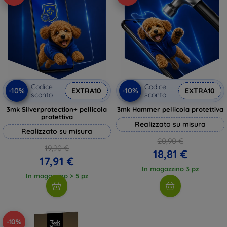
Codice
Codice
-10%
-10%
EXTRA10
EXTRA10
sconto
sconto
3mk Silverprotection+ pellicola
3mk Hammer pellicola protettiva
protettiva
Realizzato su misura
Realizzato su misura
20,90 €
19,90 €
18,81 €
17,91 €
In magazzino 3 pz
In magazzino > 5 pz
-10%