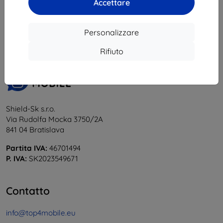
Accettare
1
-
5
del totale
5
.
«
1
»
Personalizzare
Rifiuto
Shield-Sk s.r.o.
Via Rudolfa Mocka 3750/2A
841 04 Bratislava
Partita IVA:
46701494
P. IVA:
SK2023549671
Contatto
info@top4mobile.eu