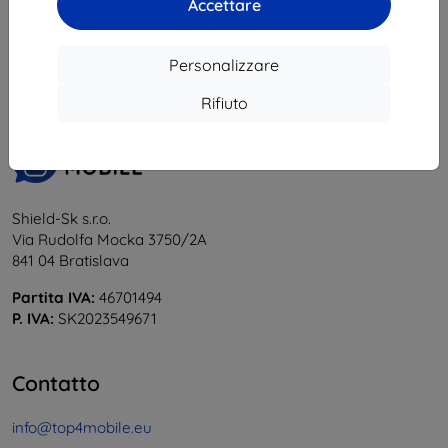
Accettare
1
-
6
del totale
6
.
«
1
»
Personalizzare
Rifiuto
Shield-Sk s.r.o.
Via Rudolfa Mocka 3750/2A
841 04 Bratislava
Partita IVA:
46701494
P. IVA:
SK2023549671
Contatto
info@top4mobile.eu