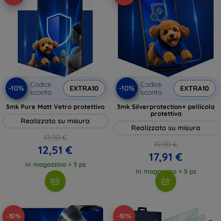
Codice
Codice
-10%
-10%
EXTRA10
EXTRA10
sconto
sconto
3mk Pure Matt Vetro protettivo
3mk Silverprotection+ pellicola
protettiva
Realizzato su misura
Realizzato su misura
13,90 €
19,90 €
12,51 €
17,91 €
In magazzino > 5 pz
In magazzino > 5 pz
-10%
-10%