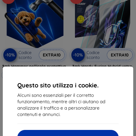
Codice
Codice
-10%
-10%
EXTRA10
EXTRA10
sconto
sconto
3mk Hammer pellicola protettiva
3mk Hardy Fusion Hybrid vetro
temperato protettivo per Apple
Realizzato su misura
MacBook Air 11"
26,90 €
Questo sito utilizza i cookie.
20,90 €
24,22 €
18,81 €
Alcuni sono essenziali per il corretto
In magazzino > 5 pz
funzionamento, mentre altri ci aiutano ad
In magazzino 4 pz
analizzare il traffico e a personalizzare
contenuti e annunci.