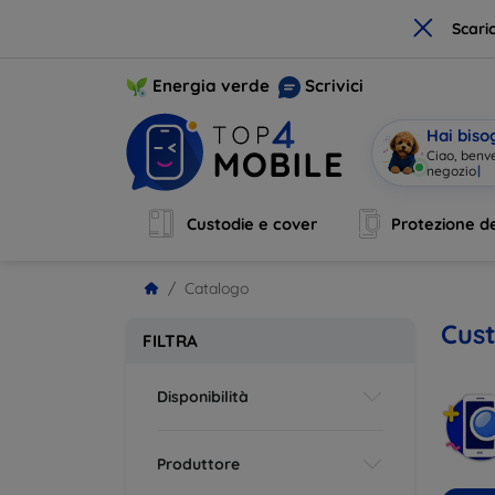
×
Scari
Energia verde
Scrivici
Hai biso
Ciao, benv
Custodie e cover
Protezione de
Catalogo
Cust
FILTRA
Disponibilità
Produttore