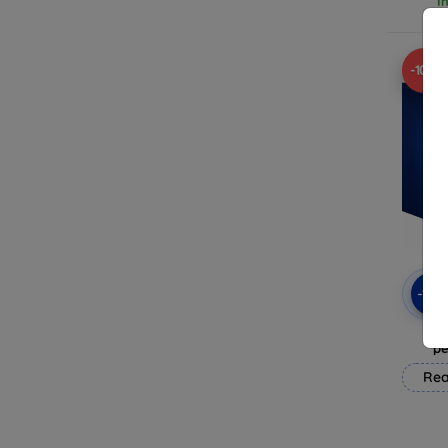
I
-10%
-10
3mk
pe
Rea