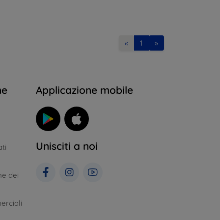
«
1
»
ne
Applicazione mobile
Unisciti a noi
ti
ne dei
erciali