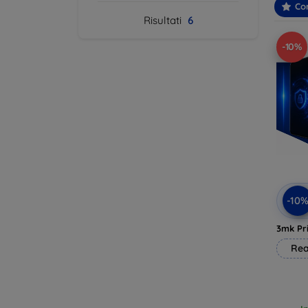
Con
Risultati
6
-10%
-10
3mk Pri
Rea