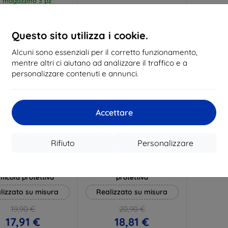
n magazzino 3 pz
In magazzino > 5 pz
In ma
Questo sito utilizza i cookie.
-10%
Alcuni sono essenziali per il corretto funzionamento,
mentre altri ci aiutano ad analizzare il traffico e a
personalizzare contenuti e annunci.
Accettare
Rifiuto
Personalizzare
Codice
Codice
%
-10%
EXTRA10
EXTRA10
sconto
sconto
 Silverprotection+
3mk Hammer pellicola
llicola protettiva
protettiva
lizzato su misura
Realizzato su misura
19,90 €
20,90 €
17,91 €
18,81 €