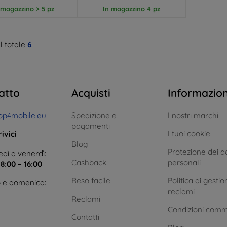
 magazzino > 5 pz
In magazzino 4 pz
l totale
6
.
atto
Acquisti
Informazio
op4mobile.eu
Spedizione e
I nostri marchi
pagamenti
I tuoi cookie
ivici
Blog
Protezione dei da
dì a venerdì:
Cashback
personali
e
8:00 – 16:00
Reso facile
Politica di gestio
 e domenica:
reclami
Reclami
Condizioni comm
Contatti