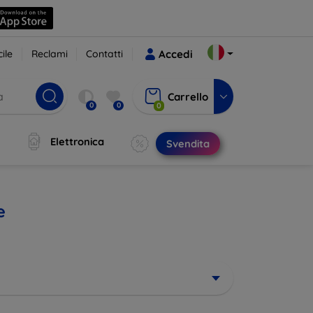
ile
Reclami
Contatti
Accedi
Carrello
0
0
0
Elettronica
Svendita
e