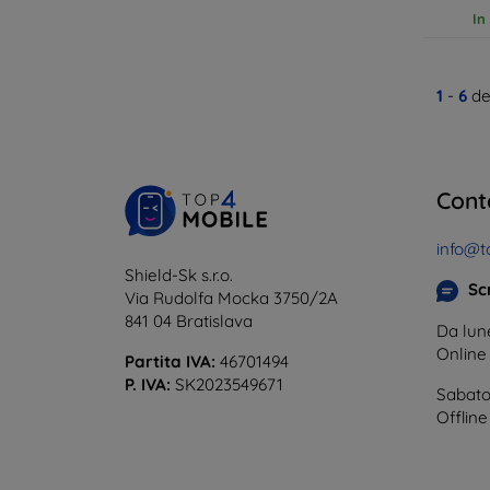
In
1
-
6
de
Cont
info@t
Shield-Sk s.r.o.
Scr
Via Rudolfa Mocka 3750/2A
841 04 Bratislava
Da lune
Onlin
Partita IVA:
46701494
P. IVA:
SK2023549671
Sabato
Offline