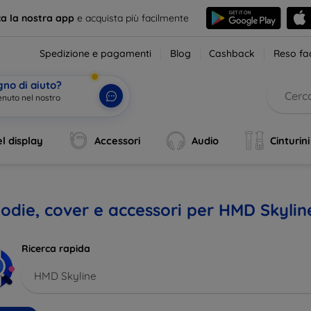
ca la nostra app
e acquista più facilmente
Spedizione e pagamenti
Blog
Cashback
Reso fac
gno di aiuto?
enuto nel nost
|
l display
Accessori
Audio
Cinturini
odie, cover e accessori per HMD Skylin
Ricerca rapida
HMD Skyline