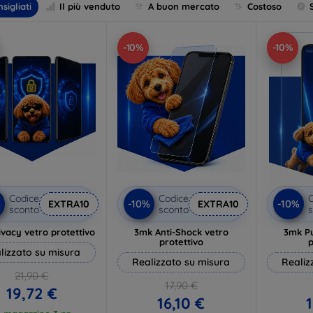
sigliati
Il più venduto
A buon mercato
Costoso
-10%
-10%
Codice
Codice
C
%
-10%
-10%
EXTRA10
EXTRA10
sconto
sconto
s
vacy vetro protettivo
3mk Anti-Shock vetro
3mk P
protettivo
p
lizzato su misura
Realizzato su misura
Realiz
21,90 €
17,90 €
19,72 €
16,10 €
1