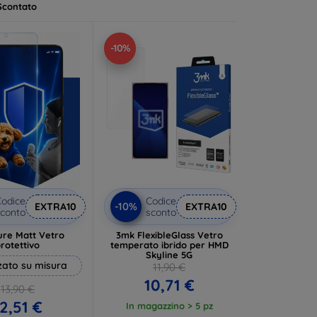
Scontato
-10%
odice
Codice
-10%
EXTRA10
EXTRA10
conto
sconto
ure Matt Vetro
3mk FlexibleGlass Vetro
rotettivo
temperato ibrido per HMD
Skyline 5G
zato su misura
11,90 €
10,71 €
13,90 €
2,51 €
In magazzino > 5 pz