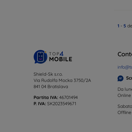
1
-
5
de
Cont
info@t
Shield-Sk s.r.o.
Scr
Via Rudolfa Mocka 3750/2A
841 04 Bratislava
Da lune
Onlin
Partita IVA:
46701494
P. IVA:
SK2023549671
Sabato
Offline