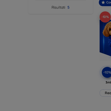
Con
Risultati
5
-10%
-10
3mk
Rea