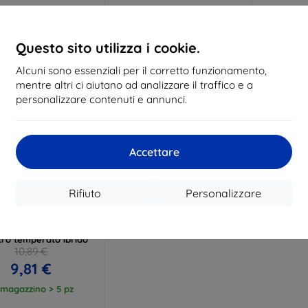
 magazzino > 5 pz
In magazzino > 5 pz
In ma
Questo sito utilizza i cookie.
Alcuni sono essenziali per il corretto funzionamento,
mentre altri ci aiutano ad analizzare il traffico e a
personalizzare contenuti e annunci.
Accettare
Rifiuto
Personalizzare
Codice
%
EXTRA10
sconto
amProtect Canon EOS
tro temperato ibrido
10,89 €
9,81 €
 magazzino > 5 pz