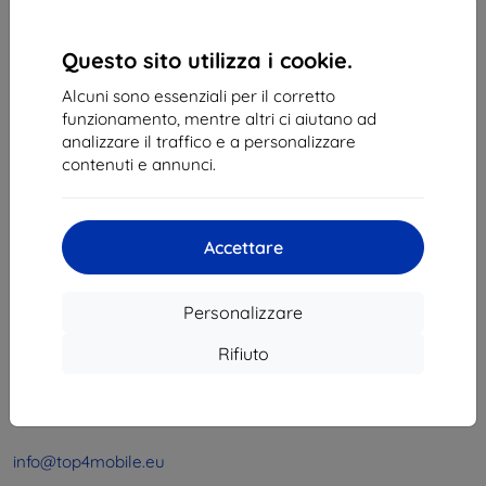
1
-
4
del totale
4
.
«
1
»
Questo sito utilizza i cookie.
Alcuni sono essenziali per il corretto
funzionamento, mentre altri ci aiutano ad
analizzare il traffico e a personalizzare
contenuti e annunci.
Shield-Sk s.r.o.
Accettare
Via Rudolfa Mocka 3750/2A
841 04 Bratislava
Personalizzare
Partita IVA:
46701494
P. IVA:
SK2023549671
Rifiuto
Contatto
info@top4mobile.eu