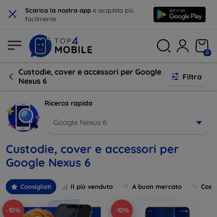
×
Scarica la nostra app
e acquista più
facilmente
0
Custodie, cover e accessori per Google
Filtra
Nexus 6
Ricerca rapida
Google Nexus 6
Custodie, cover e accessori per
Google Nexus 6
Consigliati
Il più venduto
A buon mercato
Cost
-10%
-10%