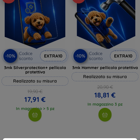
Codice
Codice
-10%
-10%
EXTRA10
EXTRA10
sconto
sconto
3mk Silverprotection+ pellicola
3mk Hammer pellicola protettiva
protettiva
Realizzato su misura
Realizzato su misura
20,90 €
19,90 €
18,81 €
17,91 €
In magazzino 3 pz
In magazzino > 5 pz