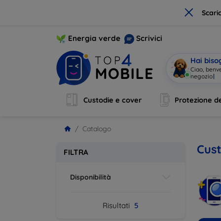
×
Scari
Energia verde
Scrivici
Hai biso
Ciao, benv
negozio
|
Custodie e cover
Protezione de
Catalogo
Cust
FILTRA
Disponibilità
Risultati
5