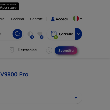
ile
Reclami
Contatti
Accedi
Carrello
0
0
0
Elettronica
Svendita
BV9800 Pro