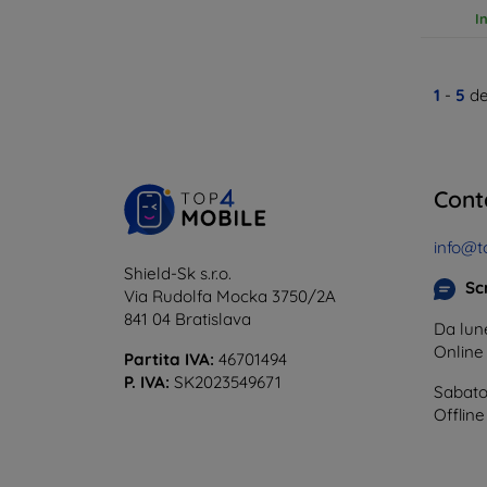
I
1
-
5
de
Cont
info@t
Shield-Sk s.r.o.
Scr
Via Rudolfa Mocka 3750/2A
841 04 Bratislava
Da lune
Onlin
Partita IVA:
46701494
P. IVA:
SK2023549671
Sabato
Offline