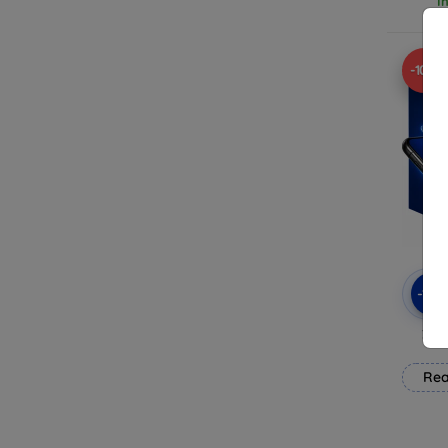
I
-10%
-10
3mk
Rea