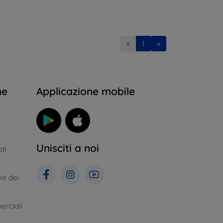
«
1
»
ne
Applicazione mobile
Unisciti a noi
ti
ne dei
erciali