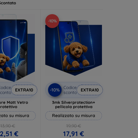
Scontato
-10%
odice
Codice
-10%
EXTRA10
EXTRA10
conto
sconto
ure Matt Vetro
3mk Silverprotection+
rotettivo
pellicola protettiva
zato su misura
Realizzato su misura
13,90 €
19,90 €
2,51 €
17,91 €