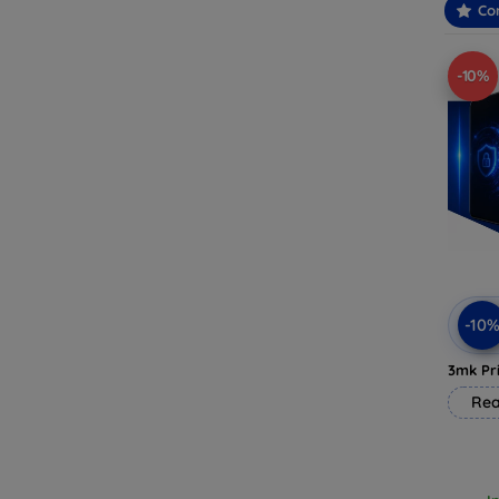
Con
-10%
-10
3mk Pri
Rea