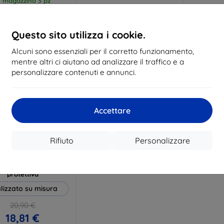
n magazzino 3 pz
In magazzino > 5 pz
In ma
Questo sito utilizza i cookie.
Alcuni sono essenziali per il corretto funzionamento,
mentre altri ci aiutano ad analizzare il traffico e a
personalizzare contenuti e annunci.
Accettare
Rifiuto
Personalizzare
Codice
%
EXTRA10
sconto
 Hammer pellicola
protettiva
lizzato su misura
20,90 €
18,81 €