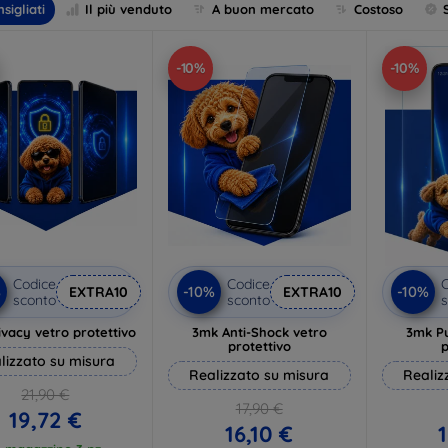
sigliati
Il più venduto
A buon mercato
Costoso
-10%
-10%
Codice
Codice
C
%
-10%
-10%
EXTRA10
EXTRA10
sconto
sconto
s
vacy vetro protettivo
3mk Anti-Shock vetro
3mk P
protettivo
p
lizzato su misura
Realizzato su misura
Realiz
21,90 €
17,90 €
19,72 €
16,10 €
1