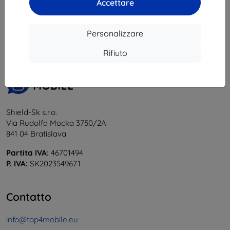
Accettare
1
-
5
del totale
5
.
«
1
»
Personalizzare
Rifiuto
Shield-Sk s.r.o.
Via Rudolfa Mocka 3750/2A
841 04 Bratislava
Partita IVA:
46701494
P. IVA:
SK2023549671
Contatto
info@top4mobile.eu