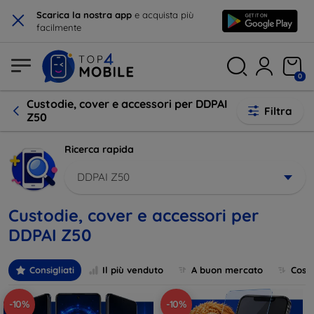
×
Scarica la nostra app
e acquista più
facilmente
0
Custodie, cover e accessori per DDPAI
Filtra
Z50
Ricerca rapida
DDPAI Z50
Custodie, cover e accessori per
DDPAI Z50
Consigliati
Il più venduto
A buon mercato
Cost
-10%
-10%