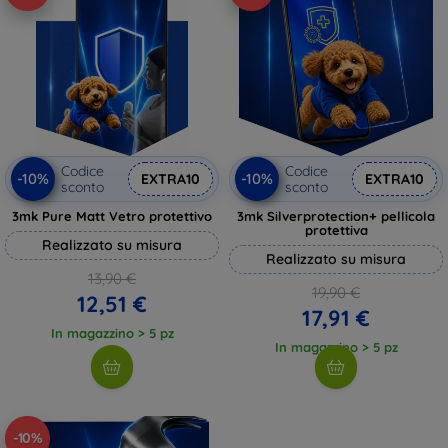
Codice
Codice
-10%
-10%
EXTRA10
EXTRA10
sconto
sconto
3mk Pure Matt Vetro protettivo
3mk Silverprotection+ pellicola
protettiva
Realizzato su misura
Realizzato su misura
13,90 €
19,90 €
12,51 €
17,91 €
In magazzino > 5 pz
In magazzino > 5 pz
-10%