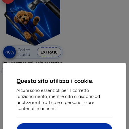
Codice
-10%
EXTRA10
sconto
3mk Hammer pellicola protettiva
Realizzato su misura
Questo sito utilizza i cookie.
20,90 €
18,81 €
Alcuni sono essenziali per il corretto
funzionamento, mentre altri ci aiutano ad
In magazzino 4 pz
analizzare il traffico e a personalizzare
contenuti e annunci.