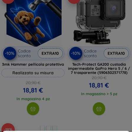
Codice
Codice
-10%
-10%
EXTRA10
EXTRA10
sconto
sconto
3mk Hammer pellicola protettiva
Tech-Protect GA200 custodia
impermeabile GoPro Hero 5 / 6 /
Realizzato su misura
7 trasparente (5906302371778)
20,90 €
20,90 €
18,81 €
18,81 €
In magazzino > 5 pz
In magazzino 4 pz
-18%