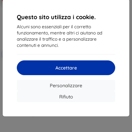
Questo sito utilizza i cookie.
Alcuni sono essenziali per il corretto
funzionamento, mentre altri ci aiutano ad
analizzare il traffico e a personalizzare
contenuti e annunci.
Codice
-10%
EXTRA10
sconto
3MK FlexibleGlass Lens GoPro
Accettare
HERO 5/6/7 vetro ibrido per lo
schermo della fotocamera, 4 pz
(5901571192741)
10,89 €
Personalizzare
8,91 €
Rifiuto
In magazzino > 5 pz