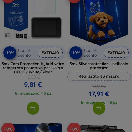
Codice
Codice
-10%
-10%
EXTRA10
EXTRA10
sconto
sconto
3mk Cam Protection Hybrid vetro
3mk Silverprotection+ pellicola
temperato protettivo per GoPro
protettiva
HERO 7 White/Silver
Realizzato su misura
10,89 €
9,81 €
19,90 €
17,91 €
In magazzino > 5 pz
In magazzino > 5 pz
-10%
-10%