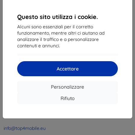
1
-
4
del totale
4
.
«
1
»
Questo sito utilizza i cookie.
Alcuni sono essenziali per il corretto
funzionamento, mentre altri ci aiutano ad
analizzare il traffico e a personalizzare
contenuti e annunci.
Shield-Sk s.r.o.
Accettare
Via Rudolfa Mocka 3750/2A
841 04 Bratislava
Personalizzare
Partita IVA:
46701494
P. IVA:
SK2023549671
Rifiuto
Contatto
info@top4mobile.eu