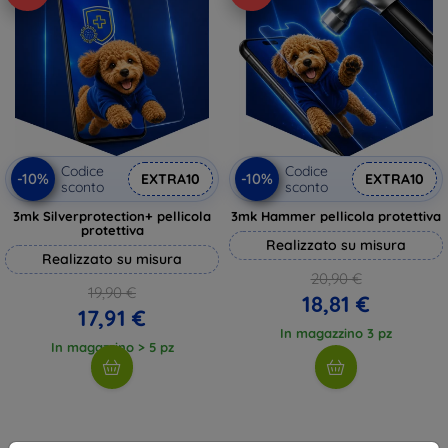
Codice
Codice
-10%
-10%
EXTRA10
EXTRA10
sconto
sconto
3mk Silverprotection+ pellicola
3mk Hammer pellicola protettiva
protettiva
Realizzato su misura
Realizzato su misura
20,90 €
19,90 €
18,81 €
17,91 €
In magazzino 3 pz
In magazzino > 5 pz