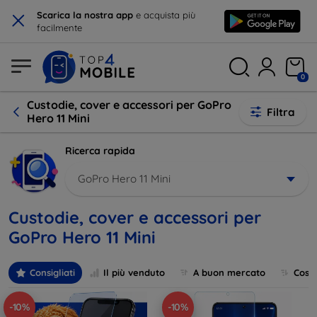
×
Scarica la nostra app
e acquista più
facilmente
0
Custodie, cover e accessori per GoPro
Filtra
Hero 11 Mini
Ricerca rapida
GoPro Hero 11 Mini
Custodie, cover e accessori per
GoPro Hero 11 Mini
Consigliati
Il più venduto
A buon mercato
Cost
-10%
-10%