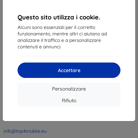
1
-
4
del totale
4
.
«
1
»
Questo sito utilizza i cookie.
Alcuni sono essenziali per il corretto
funzionamento, mentre altri ci aiutano ad
analizzare il traffico e a personalizzare
contenuti e annunci.
Shield-Sk s.r.o.
Accettare
Via Rudolfa Mocka 3750/2A
841 04 Bratislava
Personalizzare
Partita IVA:
46701494
P. IVA:
SK2023549671
Rifiuto
Contatto
info@top4mobile.eu