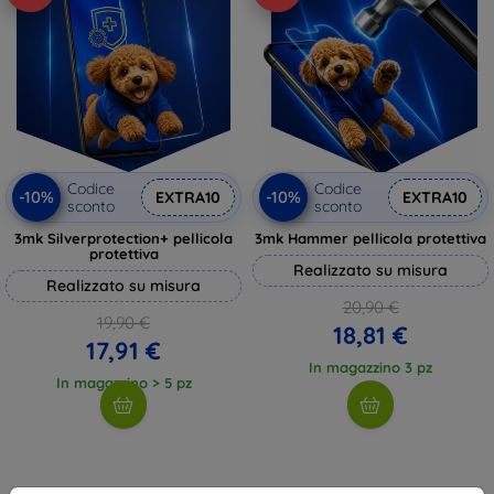
Codice
Codice
-10%
-10%
EXTRA10
EXTRA10
sconto
sconto
3mk Silverprotection+ pellicola
3mk Hammer pellicola protettiva
protettiva
Realizzato su misura
Realizzato su misura
20,90 €
19,90 €
18,81 €
17,91 €
In magazzino 3 pz
In magazzino > 5 pz