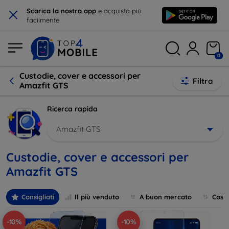
×
Scarica la nostra app
e acquista più
facilmente
0
Custodie, cover e accessori per
Filtra
Amazfit GTS
Ricerca rapida
Amazfit GTS
Custodie, cover e accessori per
Amazfit GTS
Consigliati
Il più venduto
A buon mercato
Cost
-10%
-10%