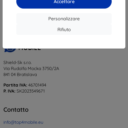
Accettare
1
-
5
del totale
5
.
«
1
»
Personalizzare
Rifiuto
Shield-Sk s.r.o.
Via Rudolfa Mocka 3750/2A
841 04 Bratislava
Partita IVA:
46701494
P. IVA:
SK2023549671
Contatto
info@top4mobile.eu