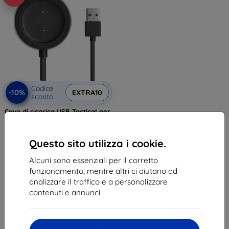
Codice
-10%
EXTRA10
sconto
Cavo di ricarica USB Tactical per
Xiaomi Amazfit GTR/GTS
(2449567)
12,90 €
Questo sito utilizza i cookie.
11,60 €
Alcuni sono essenziali per il corretto
In magazzino > 5 pz
funzionamento, mentre altri ci aiutano ad
analizzare il traffico e a personalizzare
contenuti e annunci.