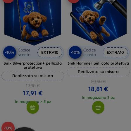
Codice
Codice
-10%
-10%
EXTRA10
EXTRA10
sconto
sconto
3mk Silverprotection+ pellicola
3mk Hammer pellicola protettiva
protettiva
Realizzato su misura
Realizzato su misura
20,90 €
19,90 €
18,81 €
17,91 €
In magazzino 3 pz
In magazzino > 5 pz
-10%