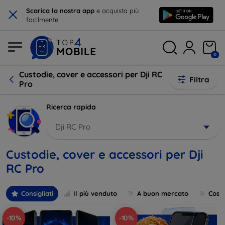
×
Scarica la nostra app
e acquista più
facilmente
0
Custodie, cover e accessori per Dji RC
Filtra
Pro
Ricerca rapida
Dji RC Pro
Custodie, cover e accessori per Dji
RC Pro
Consigliati
Il più venduto
A buon mercato
Cost
-10%
-10%