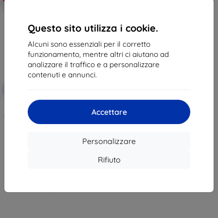
Questo sito utilizza i cookie.
Alcuni sono essenziali per il corretto
funzionamento, mentre altri ci aiutano ad
analizzare il traffico e a personalizzare
contenuti e annunci.
Codice
-5%
SMART5
sconto
Sunnylife vetro temperato
Accettare
protettivo 5,5" per controller DJI
RC Pro (M2-GHM9172)
9,89 €
9,39 €
Personalizzare
In magazzino > 5 pz
Rifiuto