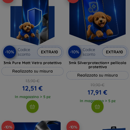
Codice
Codice
-10%
-10%
EXTRA10
EXTRA10
sconto
sconto
3mk Pure Matt Vetro protettivo
3mk Silverprotection+ pellicola
protettiva
Realizzato su misura
Realizzato su misura
13,90 €
19,90 €
12,51 €
17,91 €
In magazzino > 5 pz
In magazzino > 5 pz
-10%
-10%