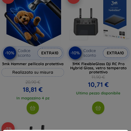
Codice
Codice
-10%
-10%
EXTRA10
EXTRA10
sconto
sconto
3mk Hammer pellicola protettiva
3MK FlexibleGlass Dji RC Pro
Hybrid Glass, vetro temperato
Realizzato su misura
protettivo
11,90 €
20,90 €
10,71 €
18,81 €
Ultimo pezzo disponibile
In magazzino 4 pz
-5%