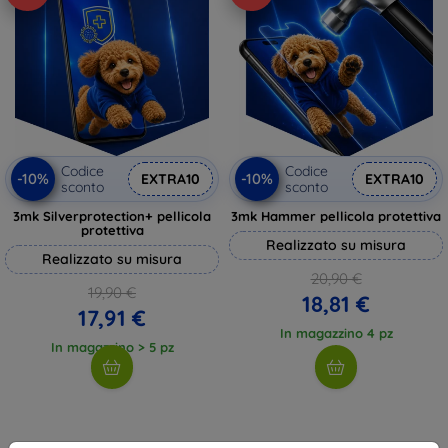
Codice
Codice
-10%
-10%
EXTRA10
EXTRA10
sconto
sconto
3mk Silverprotection+ pellicola
3mk Hammer pellicola protettiva
protettiva
Realizzato su misura
Realizzato su misura
20,90 €
19,90 €
18,81 €
17,91 €
In magazzino 4 pz
In magazzino > 5 pz