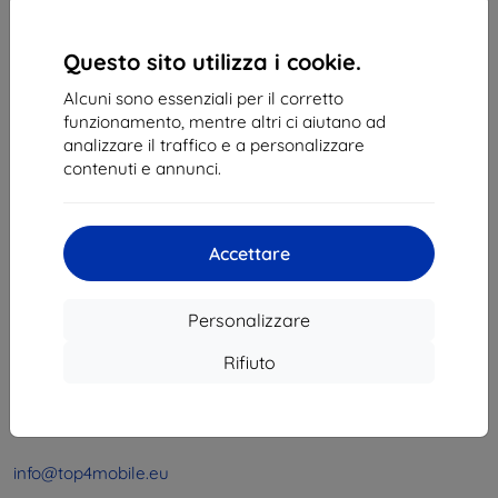
1
-
4
del totale
4
.
«
1
»
Questo sito utilizza i cookie.
Alcuni sono essenziali per il corretto
funzionamento, mentre altri ci aiutano ad
analizzare il traffico e a personalizzare
contenuti e annunci.
Shield-Sk s.r.o.
Accettare
Via Rudolfa Mocka 3750/2A
841 04 Bratislava
Personalizzare
Partita IVA:
46701494
P. IVA:
SK2023549671
Rifiuto
Contatto
info@top4mobile.eu