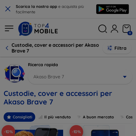
×
Scarica la nostra app
e acquista più
facilmente
0
Custodie, cover e accessori per Akaso
Filtra
Brave 7
Ricerca rapida
Akaso Brave 7
Custodie, cover e accessori per
Akaso Brave 7
Consigliati
Il più venduto
A buon mercato
Cost
-10%
-10%