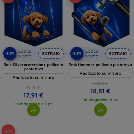
Codice
Codice
-10%
-10%
EXTRA10
EXTRA10
sconto
sconto
3mk Silverprotection+ pellicola
3mk Hammer pellicola protettiva
protettiva
Realizzato su misura
Realizzato su misura
20,90 €
19,90 €
18,81 €
17,91 €
In magazzino 4 pz
In magazzino > 5 pz
-28%