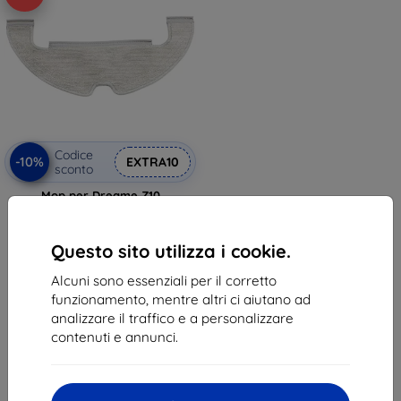
Codice
-10%
EXTRA10
sconto
Mop per Dreame Z10
9,89 €
7,11 €
Questo sito utilizza i cookie.
In magazzino > 5 pz
Alcuni sono essenziali per il corretto
funzionamento, mentre altri ci aiutano ad
analizzare il traffico e a personalizzare
contenuti e annunci.