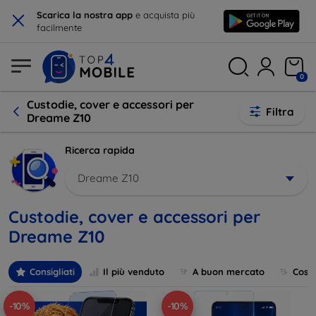
×
Scarica la nostra app
e acquista più
facilmente
0
Custodie, cover e accessori per
Filtra
Dreame Z10
Ricerca rapida
Dreame Z10
Custodie, cover e accessori per
Dreame Z10
Consigliati
Il più venduto
A buon mercato
Cost
-10%
-10%