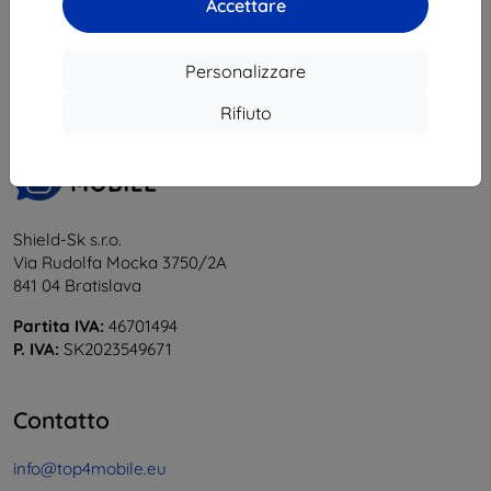
Accettare
1
-
5
del totale
5
.
«
1
»
Personalizzare
Rifiuto
Shield-Sk s.r.o.
Via Rudolfa Mocka 3750/2A
841 04 Bratislava
Partita IVA:
46701494
P. IVA:
SK2023549671
Contatto
info@top4mobile.eu