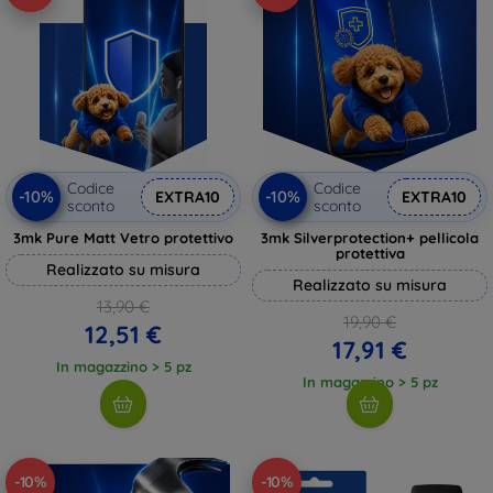
Codice
Codice
-10%
-10%
EXTRA10
EXTRA10
sconto
sconto
3mk Pure Matt Vetro protettivo
3mk Silverprotection+ pellicola
protettiva
Realizzato su misura
Realizzato su misura
13,90 €
19,90 €
12,51 €
17,91 €
In magazzino > 5 pz
In magazzino > 5 pz
-10%
-10%