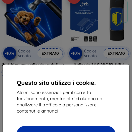
Codice
Codice
-10%
-10%
EXTRA10
EXTRA10
sconto
sconto
3mk Hammer pellicola protettiva
Pellicola 3MK ARC FS FitBit
Charge 5 Watch Fullscreen
Realizzato su misura
11,90 €
10,71 €
Questo sito utilizza i cookie.
20,90 €
18,81 €
In magazzino > 5 pz
Alcuni sono essenziali per il corretto
funzionamento, mentre altri ci aiutano ad
In magazzino 4 pz
analizzare il traffico e a personalizzare
contenuti e annunci.