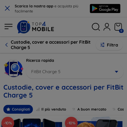
×
Scarica la nostra app
e acquista più
facilmente
0
Custodie, cover e accessori per FitBit
Filtra
Charge 5
Ricerca rapida
FitBit Charge 5
Custodie, cover e accessori per FitBit
Charge 5
Consigliati
Il più venduto
A buon mercato
Cost
-10%
-10%