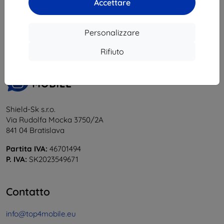
Accettare
1
-
6
del totale
6
.
«
1
»
Personalizzare
Rifiuto
Shield-Sk s.r.o.
Via Rudolfa Mocka 3750/2A
841 04 Bratislava
Partita IVA:
46701494
P. IVA:
SK2023549671
Contatto
info@top4mobile.eu