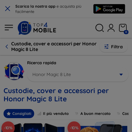
×
Scarica la nostra app
e acquista più
facilmente
0
Custodie, cover e accessori per Honor
Filtra
Magic 8 Lite
Ricerca rapida
Honor Magic 8 Lite
Custodie, cover e accessori per
Honor Magic 8 Lite
Consigliati
Il più venduto
A buon mercato
Cost
-10%
-10%