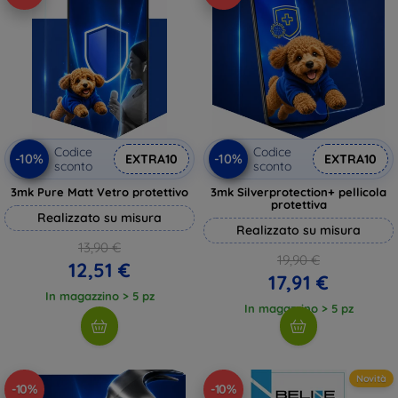
Codice
Codice
-10%
-10%
EXTRA10
EXTRA10
sconto
sconto
3mk Pure Matt Vetro protettivo
3mk Silverprotection+ pellicola
protettiva
Realizzato su misura
Realizzato su misura
13,90 €
19,90 €
12,51 €
17,91 €
In magazzino > 5 pz
In magazzino > 5 pz
Novità
-10%
-10%