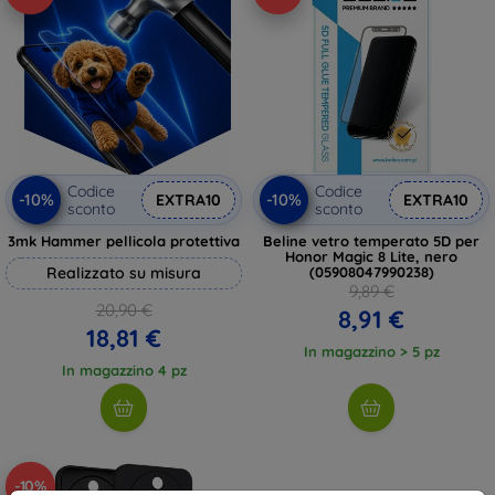
Codice
Codice
-10%
-10%
EXTRA10
EXTRA10
sconto
sconto
3mk Hammer pellicola protettiva
Beline vetro temperato 5D per
Honor Magic 8 Lite, nero
Realizzato su misura
(05908047990238)
9,89 €
20,90 €
8,91 €
18,81 €
In magazzino > 5 pz
In magazzino 4 pz
-10%