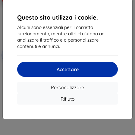
Questo sito utilizza i cookie.
Alcuni sono essenziali per il corretto
funzionamento, mentre altri ci aiutano ad
analizzare il traffico e a personalizzare
contenuti e annunci.
Codice
-10%
EXTRA10
sconto
Custodia in silicone Beline Honor
Accettare
Magic 8 Lite, nera
9,89 €
8,91 €
Personalizzare
In magazzino > 5 pz
Rifiuto