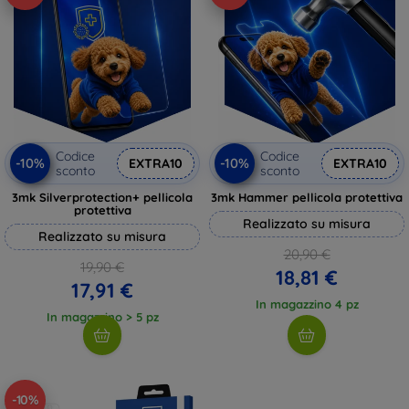
Codice
Codice
-10%
-10%
EXTRA10
EXTRA10
sconto
sconto
3mk Silverprotection+ pellicola
3mk Hammer pellicola protettiva
protettiva
Realizzato su misura
Realizzato su misura
20,90 €
19,90 €
18,81 €
17,91 €
In magazzino 4 pz
In magazzino > 5 pz
-10%