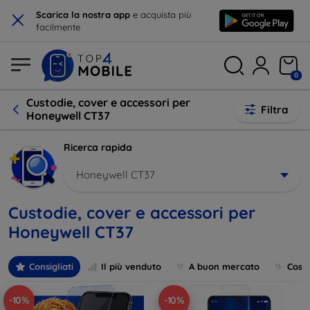
×
Scarica la nostra app
e acquista più
facilmente
0
Custodie, cover e accessori per
Filtra
Honeywell CT37
Ricerca rapida
Honeywell CT37
Custodie, cover e accessori per
Honeywell CT37
Consigliati
Il più venduto
A buon mercato
Cost
-10%
-10%