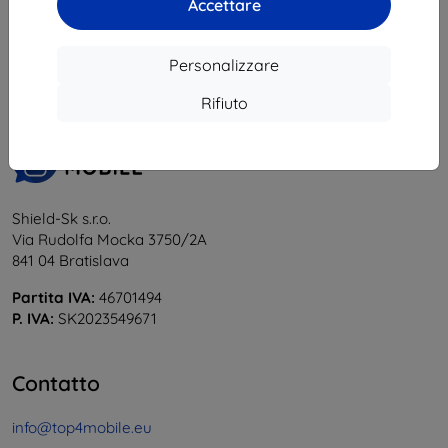
Accettare
1
-
5
del totale
5
.
«
1
»
Personalizzare
Rifiuto
Shield-Sk s.r.o.
Via Rudolfa Mocka 3750/2A
841 04 Bratislava
Partita IVA:
46701494
P. IVA:
SK2023549671
Contatto
info@top4mobile.eu