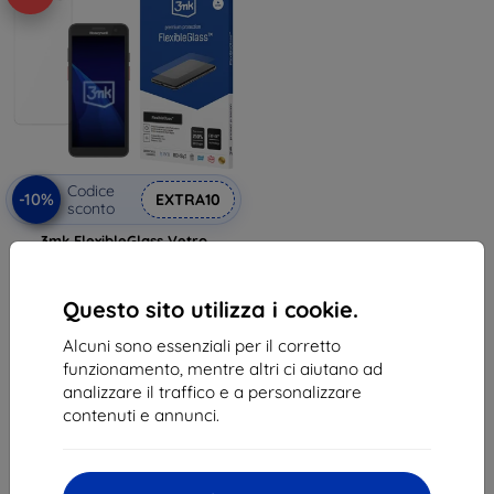
Codice
-10%
EXTRA10
sconto
3mk FlexibleGlass Vetro
temperato ibrido per Honeywell
CT37
11,90 €
Questo sito utilizza i cookie.
10,71 €
Alcuni sono essenziali per il corretto
In magazzino > 5 pz
funzionamento, mentre altri ci aiutano ad
analizzare il traffico e a personalizzare
contenuti e annunci.