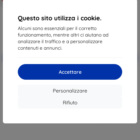
Questo sito utilizza i cookie.
Alcuni sono essenziali per il corretto
funzionamento, mentre altri ci aiutano ad
analizzare il traffico e a personalizzare
contenuti e annunci.
Codice
Codice
-10%
-10%
EXTRA10
EXTRA10
sconto
sconto
3mk TechWrap Matte Pellicola
3mk TechWrap Matte pellicola
Accettare
protettiva opaca per display
protettiva per display centrale
centrale AUDI A6 4L 2025-
AUDI A6 C8 2018-24
48,90 €
36,91 €
44,01 €
33,22 €
Personalizzare
In magazzino > 5 pz
In magazzino > 5 pz
Rifiuto