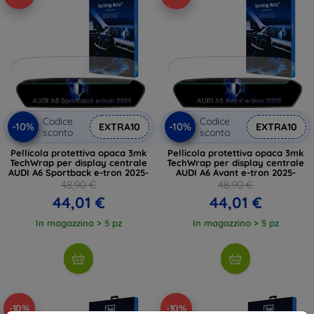
Codice
Codice
-10%
-10%
EXTRA10
EXTRA10
sconto
sconto
Pellicola protettiva opaca 3mk
Pellicola protettiva opaca 3mk
TechWrap per display centrale
TechWrap per display centrale
AUDI A6 Sportback e-tron 2025-
AUDI A6 Avant e-tron 2025-
48,90 €
48,90 €
44,01 €
44,01 €
In magazzino > 5 pz
In magazzino > 5 pz
-10%
-10%