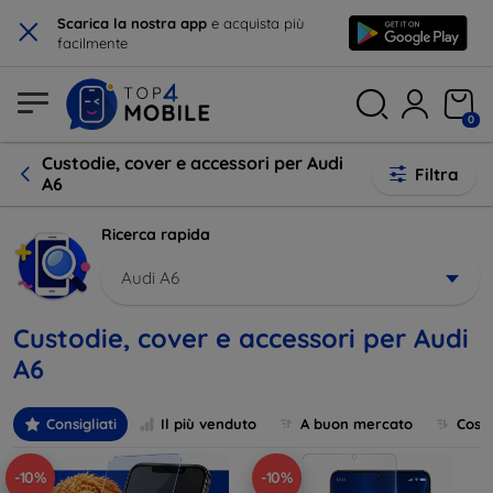
×
Scarica la nostra app
e acquista più
facilmente
0
Custodie, cover e accessori per Audi
Filtra
A6
Ricerca rapida
Audi A6
Custodie, cover e accessori per Audi
A6
Consigliati
Il più venduto
A buon mercato
Cost
-10%
-10%