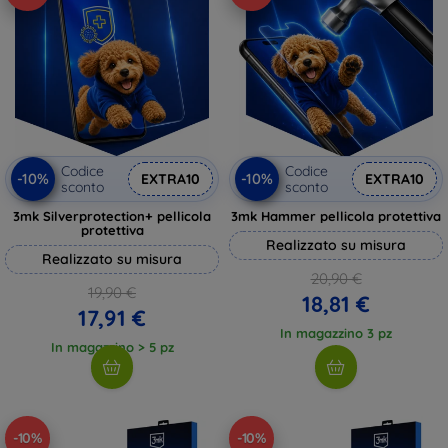
Codice
Codice
-10%
-10%
EXTRA10
EXTRA10
sconto
sconto
3mk Silverprotection+ pellicola
3mk Hammer pellicola protettiva
protettiva
Realizzato su misura
Realizzato su misura
20,90 €
19,90 €
18,81 €
17,91 €
In magazzino 3 pz
In magazzino > 5 pz
-10%
-10%